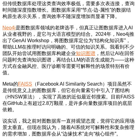
但传统数据库处理这类查询效率极低，需要多次表连接，查询
时间随深度指数增长。图数据库采用“节点-边-属性”的数据结
构原生表示关系，查询效率不随深度增加而显著下降。
Neo4j
是图数据库领域的老牌选手，但真正让图数据库进入AI
从业者视野的，是它与大语言模型的结合。2024年，Neo4j推
出了GenAI Workshop，将图数据库定位为“结构化知识库”，
帮助LLM在推理时访问明确的、可信的知识关系。我看到不少
团队开始尝试用图数据库构建企业
知识图谱
，然后让AI在回答
问题时先查询知识图谱，再结合LLM的语言生成能力——这种
方式在金融风控、医疗诊断等需要可解释性的场景特别有价
值。
Meta的
FAISS
（Facebook AI Similarity Search）项目虽然不
是传统意义上的图数据库，但它在向量索引中引入了图结构
（HNSW算法），实现了高效的近似最近邻搜索。目前FAISS
在GitHub上有超过2.8万颗星，是许多向量数据库项目的底层
依赖。
说实话，我之前对图数据库一直持观望态度，觉得它的应用场
景太垂直。但现在我认为，随着AI系统对可解释性和复杂推理
的需求增加，图数据库会从“边缘技术”走向“核心组件”。