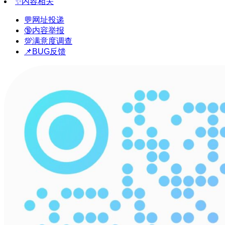
✨内容相关
💬网址投递
🔞内容举报
💯满意度调查
📌BUG反馈