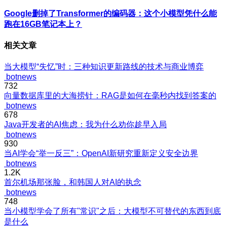
Google删掉了Transformer的编码器：这个小模型凭什么能
跑在16GB笔记本上？
相关文章
当大模型“失忆”时：三种知识更新路线的技术与商业博弈
botnews
732
向量数据库里的大海捞针：RAG是如何在毫秒内找到答案的
botnews
678
Java开发者的AI焦虑：我为什么劝你趁早入局
botnews
930
当AI学会“举一反三”：OpenAI新研究重新定义安全边界
botnews
1.2K
首尔机场那张脸，和韩国人对AI的执念
botnews
748
当小模型学会了所有"常识"之后：大模型不可替代的东西到底
是什么