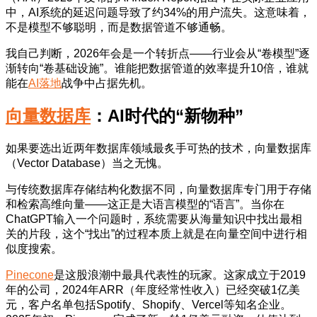
中，AI系统的延迟问题导致了约34%的用户流失。这意味着，
不是模型不够聪明，而是数据管道不够通畅。
我自己判断，2026年会是一个转折点——行业会从“卷模型”逐
渐转向“卷基础设施”。谁能把数据管道的效率提升10倍，谁就
能在
AI落地
战争中占据先机。
向量数据库
：AI时代的“新物种”
如果要选出近两年数据库领域最炙手可热的技术，向量数据库
（Vector Database）当之无愧。
与传统数据库存储结构化数据不同，向量数据库专门用于存储
和检索高维向量——这正是大语言模型的“语言”。当你在
ChatGPT输入一个问题时，系统需要从海量知识中找出最相
关的片段，这个“找出”的过程本质上就是在向量空间中进行相
似度搜索。
Pinecone
是这股浪潮中最具代表性的玩家。这家成立于2019
年的公司，2024年ARR（年度经常性收入）已经突破1亿美
元，客户名单包括Spotify、Shopify、Vercel等知名企业。