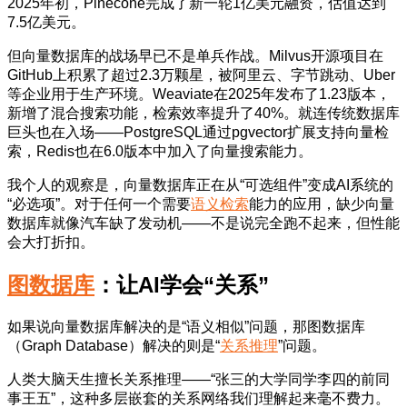
2025年初，Pinecone完成了新一轮1亿美元融资，估值达到
7.5亿美元。
但向量数据库的战场早已不是单兵作战。Milvus开源项目在
GitHub上积累了超过2.3万颗星，被阿里云、字节跳动、Uber
等企业用于生产环境。Weaviate在2025年发布了1.23版本，
新增了混合搜索功能，检索效率提升了40%。就连传统数据库
巨头也在入场——PostgreSQL通过pgvector扩展支持向量检
索，Redis也在6.0版本中加入了向量搜索能力。
我个人的观察是，向量数据库正在从“可选组件”变成AI系统的
“必选项”。对于任何一个需要
语义检索
能力的应用，缺少向量
数据库就像汽车缺了发动机——不是说完全跑不起来，但性能
会大打折扣。
图数据库
：让AI学会“关系”
如果说向量数据库解决的是“语义相似”问题，那图数据库
（Graph Database）解决的则是“
关系推理
”问题。
人类大脑天生擅长关系推理——“张三的大学同学李四的前同
事王五”，这种多层嵌套的关系网络我们理解起来毫不费力。