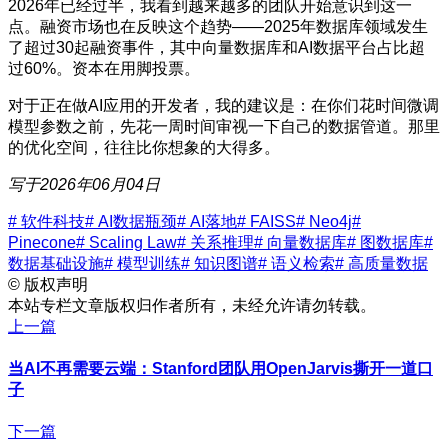
2026年已经过半，我看到越来越多的团队开始意识到这一
点。融资市场也在反映这个趋势——2025年数据库领域发生
了超过30起融资事件，其中向量数据库和AI数据平台占比超
过60%。资本在用脚投票。
对于正在做AI应用的开发者，我的建议是：在你们花时间微调
模型参数之前，先花一周时间审视一下自己的数据管道。那里
的优化空间，往往比你想象的大得多。
写于2026年06月04日
# 软件科技
# AI数据瓶颈
# AI落地
# FAISS
# Neo4j
#
Pinecone
# Scaling Law
# 关系推理
# 向量数据库
# 图数据库
#
数据基础设施
# 模型训练
# 知识图谱
# 语义检索
# 高质量数据
©
版权声明
本站专栏文章版权归作者所有，未经允许请勿转载。
上一篇
当AI不再需要云端：Stanford团队用OpenJarvis撕开一道口
子
下一篇