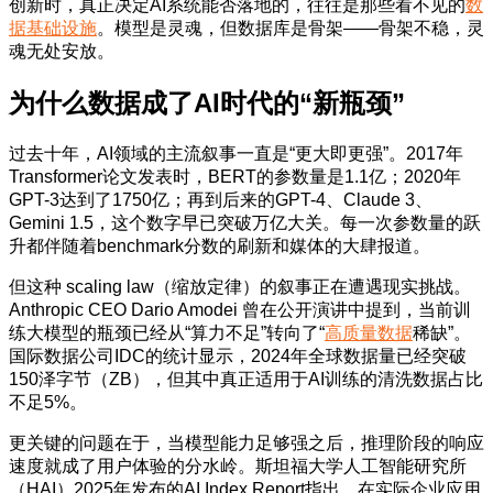
创新时，真正决定AI系统能否落地的，往往是那些看不见的
数
据基础设施
。模型是灵魂，但数据库是骨架——骨架不稳，灵
魂无处安放。
为什么数据成了AI时代的“新瓶颈”
过去十年，AI领域的主流叙事一直是“更大即更强”。2017年
Transformer论文发表时，BERT的参数量是1.1亿；2020年
GPT-3达到了1750亿；再到后来的GPT-4、Claude 3、
Gemini 1.5，这个数字早已突破万亿大关。每一次参数量的跃
升都伴随着benchmark分数的刷新和媒体的大肆报道。
但这种 scaling law（缩放定律）的叙事正在遭遇现实挑战。
Anthropic CEO Dario Amodei 曾在公开演讲中提到，当前训
练大模型的瓶颈已经从“算力不足”转向了“
高质量数据
稀缺”。
国际数据公司IDC的统计显示，2024年全球数据量已经突破
150泽字节（ZB），但其中真正适用于AI训练的清洗数据占比
不足5%。
更关键的问题在于，当模型能力足够强之后，推理阶段的响应
速度就成了用户体验的分水岭。斯坦福大学人工智能研究所
（HAI）2025年发布的AI Index Report指出，在实际企业应用