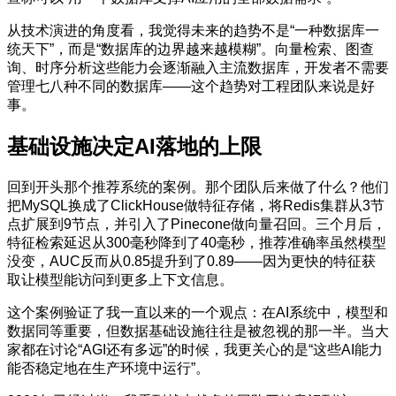
从技术演进的角度看，我觉得未来的趋势不是“一种数据库一
统天下”，而是“数据库的边界越来越模糊”。向量检索、图查
询、时序分析这些能力会逐渐融入主流数据库，开发者不需要
管理七八种不同的数据库——这个趋势对工程团队来说是好
事。
基础设施决定AI落地的上限
回到开头那个推荐系统的案例。那个团队后来做了什么？他们
把MySQL换成了ClickHouse做特征存储，将Redis集群从3节
点扩展到9节点，并引入了Pinecone做向量召回。三个月后，
特征检索延迟从300毫秒降到了40毫秒，推荐准确率虽然模型
没变，AUC反而从0.85提升到了0.89——因为更快的特征获
取让模型能访问到更多上下文信息。
这个案例验证了我一直以来的一个观点：在AI系统中，模型和
数据同等重要，但数据基础设施往往是被忽视的那一半。当大
家都在讨论“AGI还有多远”的时候，我更关心的是“这些AI能力
能否稳定地在生产环境中运行”。