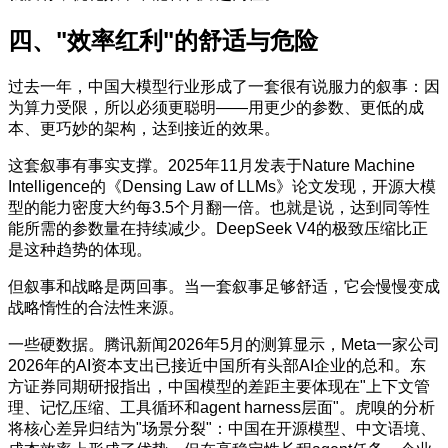
四、"效率红利"的舒适与危险
过去一年，中国大模型行业形成了一套很有说服力的叙事：因
为算力受限，所以必须更聪明——用更少的参数、更低的成
本、更巧妙的架构，达到接近的效果。
这套叙事有事实支撑。2025年11月发表于Nature Machine
Intelligence的《Densing Law of LLMs》论文发现，开源大模
型的能力密度大约每3.5个月翻一倍。也就是说，达到同等性
能所需的参数量在持续减少。DeepSeek V4的极致压缩比正
是这种趋势的体现。
但叙事和战略是两回事。当一套叙事足够舒适，它会慢慢变成
战略惰性的合法性来源。
一些硬数据。腾讯新闻2026年5月的测算显示，Meta一家公司
2026年的AI资本支出已接近中国所有头部AI企业的总和。东
方证券同期研报指出，中国模型的差距主要体现在"上下文管
理、记忆压缩、工具循环和agent harness层面"。虎嗅的分析
将核心差异归结为"场景分裂"：中国在开源模型、中文语境、