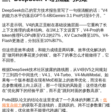
DeepSeek自己的官方技术报告里写了一句很清醒的话："V4
的能力水平仍落后GPT-5.4和Gemini 3.1 Pro约3至6个月。"
这不是示弱。V4的真正贡献在基础设施层面——它重构了长
上下文推理的成本结构。在1M上下文设置下，V4-Pro的单
token推理FLOPs降至V3.2的27%，KV Cache降至10%。V4-
Flash更激进，分别压至10%和7%。
但这些是效率成绩，和能力成绩是两码事。效率优化解决的
是"做同样的事花更少的钱"。做不了的事怎么才能做得了，它
不回答。
根据DeepSeek技术社区披露的路线图，从V4到V5之间规划
了三到四个中间迭代：V4.1、V4-Turbo、V4-MultiModal。如
果每一个版本都是在现有MoE框架上的效率优化，而没有在
总参数规模上向上跃迁，那一个现实的风险是：这些迭代都
在"优化脚下的经验平原"，而不是"跳到对面的参数高原"。
Potts团队论文的结论在这里变成了一个具体的判断工具：
低
频复杂能力
的获取不是连续的，是跳跃的。跨不过参数量门槛
就没有，优化效率不能替代跨越门槛。