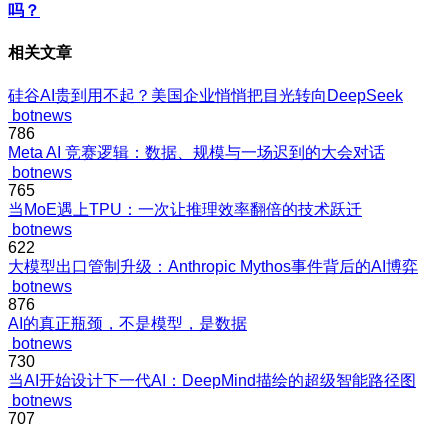
吗？
相关文章
硅谷AI贵到用不起？美国企业悄悄把目光转向DeepSeek
botnews
786
Meta AI 竞赛逻辑：数据、规模与一场迟到的大会对话
botnews
765
当MoE遇上TPU：一次让推理效率翻倍的技术跃迁
botnews
622
大模型出口管制升级：Anthropic Mythos事件背后的AI博弈
botnews
876
AI的真正瓶颈，不是模型，是数据
botnews
730
当AI开始设计下一代AI：DeepMind描绘的超级智能路径图
botnews
707