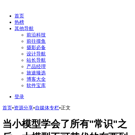
首页
热榜
其他导航
前沿科技
前往摸鱼
摄影必备
设计导航
站长导航
产品经理
旅途臻选
博客大全
软件宝库
登录
首页
•
资源分享
•
自媒体专栏
•
正文
当小模型学会了所有"常识"之