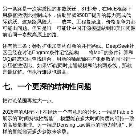
另一条路是一次实质性的参数跃迁，3T起步，在MoE框架下
用极低激活比控制成本，借助昇腾950DT提升的算力完成代
际跳跃。这条路风险大——成本、工程复杂度、价格竞争力都
可能出问题。但它是唯一可能让中国开源模型站到和美国闭源
前沿同一参数高原上的路。
还有第三条：参数扩张加架构创新的并行路线。DeepSeek社
区已经在讨论Engram条件记忆架构——将MoE的条件计算和
O(1)静态知识查找结合，用新的稀疏轴在扩张参数的同时进一
步压低激活比。如果V5能同时走通规模和结构两条线，那就
是最优解。但执行难度也最高。
七、一个更深的结构性问题
把讨论范围再拉大一点。
2026年的AI行业正在经历一个有意思的分化：一端是Fable 5
展示的"时间持续性智能"，模型能在多大时间跨度内维持一致
的高质量推理。另一端是Densing Law展示的"能力密度"，同
样的智能需要多少参数来承载。