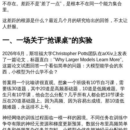
不存在。差距不是"差了一点"，是根本不在同一个能力集合
里。
这差距的根源是什么？最近几个月的研究给出的回答，不太让
人舒服。
一、一场关于"抢课桌"的实验
2026年6月，斯坦福大学Christopher Potts团队在arXiv上发表
了一篇论文，标题直白："Why Larger Models Learn More"。
这篇论文试图回答一个看似简单的问题：大模型能学会的东
西，小模型为什么学不会？
答案用一个比喻讲很直观。想象一个班级有10节自习课，需
要练30道题，其中20道是高频基础题，10道是低频难题。学
生只有10节课，他会怎么分配？几乎所有人都会把10节课全
压在20道基础题上。因为高频、因为容易出成绩。那10道低
频难题，永远排不上号。
神经网络的训练过程面临一模一样的困境。不同任务在训练中
争夺有限的神经元资源和梯度更新预算。数据分布里高频简单
任务和低频复杂任务并存时，小模型会优先把神经元分配给前