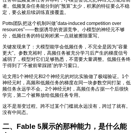
者。低频复杂任务能分到的"预算"太少，积累的特征要么不稳
定，要么被后续训练直接覆盖。
Potts团队把这个机制叫做"data-induced competition over
resources"——数据诱导的资源竞争。小模型的神经元不够
分，低频任务的特征刚积累一点就被擦除重写。
关键发现来了：大模型能学会低频任务，不完全是因为"容量
更大"。参数充裕时，高频任务被充分学习后产生的梯度信号
减弱了，模型对它们足够熟悉，不需要大量调整。低频任务终
于得到了"不被前辈踩踏"的学习窗口。
论文用1个神经元和2个神经元的对比实验做了极端验证。1个
神经元时，高频和低频任务的梯度在同一块参数空间打架，低
频任务永远学不会。2个神经元时，高频任务占据一个后很快
学完，第二个被释放给低频任务专用。
这不是渐变过程。跨不过某个门槛就永远没有，跨过了就有。
没有中间态。
二、Fable 5展示的那种能力，是什么能