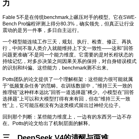
力
Fable 5不是在传统benchmark上碾压对手的模型。它在SWE-
Bench Pro编程评测上得分80.3%，确实领先，但真正让行业
震动的是另一件事，多日自主运行。
一个模型能连续工作三天，规划、执行、检查、修正、再执
行，中间不靠人类介入就能维持上下文一致性——这和"回答
问题更准确"不是同一个能力维度。它需要的是对长程状态的
持续记忆，对多步决策之间因果关系的保持，对自身错误模式
的识别和纠偏。这些能力，benchmark测不出来。
Potts团队的论文提供了一个理解框架：这些能力很可能就属
于"低频复杂任务"的范畴。在训练数据中，"维持三天一致的
推理链"这种样本远比"回答一道选择题"稀少。小模型在"回答
选择题"上可以和大模型打得有来有回，但在"维持三天一致
性"上，它可能压根没有为这类模式留出过神经元位子。
回到那个判断：某些能力维度上，一边有的东西另一边不存
在。Potts的论文给出了机制层面的解释。
三、DeepSeek V4的清醒与两难