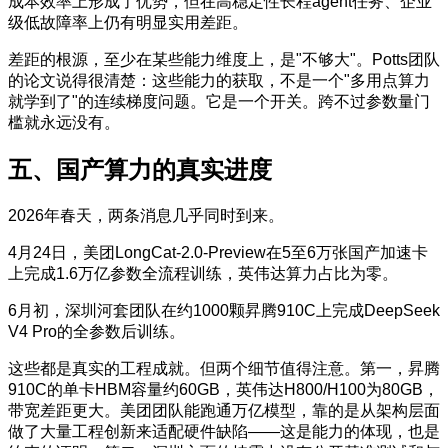
成本效率上形成了优势，但在高稳定性长程agent任务、企业
级低故障率上仍有明显实用差距。
差距的根源，至少在某些能力维度上，是"不够大"。Potts团队
的论文说得很清楚：这些能力的获取，不是一个"多用点算力
就学到了"的连续梯度问题。它是一个开关。跨不过参数量门
槛就永远没有。
五、国产算力的真实进度
2026年春天，两条消息几乎同时到来。
4月24日，美团LongCat-2.0-Preview在5至6万张国产加速卡
上完成1.6万亿参数全流程训练，英伟达算力占比为零。
6月初，深圳河套团队在约1000颗昇腾910C上完成DeepSeek
V4 Pro的全参数后训练。
这些都是真实的工程成就。但两个细节值得注意。第一，昇腾
910C的单卡HBM容量约60GB，英伟达H800/H100为80GB，
带宽差距更大。美团团队能跑通万亿模型，靠的是从架构层面
做了大量工程创新来适配硬件缺陷——这是能力的体现，也是