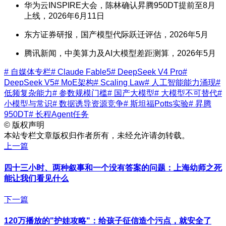
华为云INSPIRE大会，陈林确认昇腾950DT提前至8月
上线，2026年6月11日
东方证券研报，国产模型代际跃迁评估，2026年5月
腾讯新闻，中美算力及AI大模型差距测算，2026年5月
# 自媒体专栏
# Claude Fable5
# DeepSeek V4 Pro
#
DeepSeek V5
# MoE架构
# Scaling Law
# 人工智能能力涌现
#
低频复杂能力
# 参数规模门槛
# 国产大模型
# 大模型不可替代
#
小模型与常识
# 数据诱导资源竞争
# 斯坦福Potts实验
# 昇腾
950DT
# 长程Agent任务
©
版权声明
本站专栏文章版权归作者所有，未经允许请勿转载。
上一篇
四十三小时、两种叙事和一个没有答案的问题：上海幼师之死
能让我们看见什么
下一篇
120万播放的"护娃攻略"：给孩子征信造个污点，就安全了