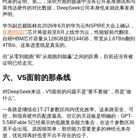
约束的证明。第二，深圳方面的披露中没有公开基准测试和与
英伟达硬件的对比数据，DeepSeek公司本身也未就此事发表
声明。
华为副总裁陈林在2026年6月的华为云INSPIRE大会上确认，
昇腾950DT
芯片将提前至8月上线华为云，性能较前代翻倍。
自研HBM芯片容量从128GB提到144GB，带宽从1.6TB/s翻到
4TB/s。这条进度线是真实的。
但"从零到能跑"和"从能跑到能赢"之间的距离，目前还没有被
证明已经走完。
六、V5面前的那条线
对DeepSeek来说，V5面前的问题不是"要不要做"，而是"做
什么"。
一条路是继续在1T-2T参数区间内优化效率。这条路安全、可
控，和现有硬件匹配度最高。但它的天花板是明确的：GPT-
5.5和Fable 5已经展示的低频复杂能力集合，在这个参数区间
里不会出现。原因很简单：那些能力需要更多的神经元来存
放，优化得再好也变不出不存在的位子。