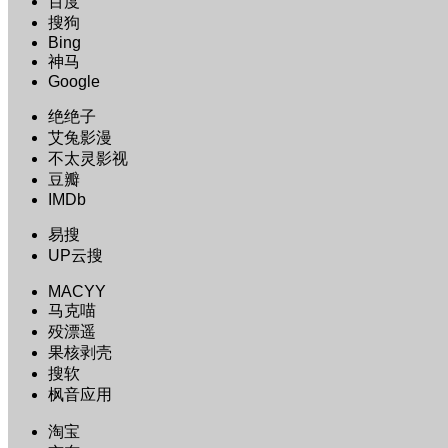
百度
搜狗
Bing
神马
Google
绝绝子
艾兔影漫
不太灵影视
豆瓣
IMDb
易搜
UP云搜
MACYY
马克喵
殁漂遥
果核剥壳
搜软
枫音应用
淘宝