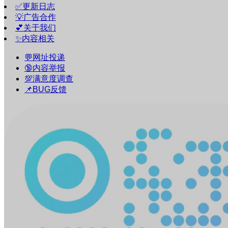
✅更新日志
💡广告合作
💕关于我们
✨内容相关
💬网址投递
🔞内容举报
💯满意度调查
📌BUG反馈