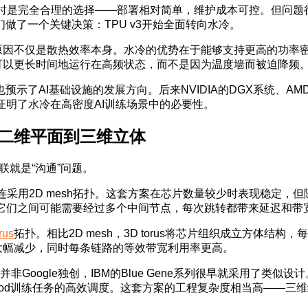
在当时是完全合理的选择——部署相对简单，维护成本可控。但问
师们做了一个关键决策：TPU v3开始全面转向水冷。
原因不仅是散热效率本身。水冷的优势在于能够支持更高的功率密
可以更长时间地运行在高频状态，而不是因为温度墙而被迫降频
也预示了AI基础设施的发展方向。后来NVIDIA的DGX系统、AM
践，证明了水冷在高密度AI训练场景中的必要性。
二维平面到三维立体
联就是“沟通”问题。
连采用2D mesh拓扑。这套方案在芯片数量较少时表现稳定，但随着
，它们之间可能需要经过多个中间节点，每次跳转都带来延迟和带
rus
拓扑。相比2D mesh，3D torus将芯片组织成立方体
大幅减少，同时每条链路的等效带宽利用率更高。
us并非Google独创，IBM的Blue Gene系列很早就采用了类
od训练任务的高效调度。这套方案的工程复杂度相当高——三