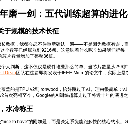
年磨一剑：五代训练超算的进化
一场关于规模的技术长征
长数据，我都会忍不住重新确认一遍——不是因为数据有误，而是因
这个数字已经膨胀到9216颗。这意味着什么呢？如果我们把每一代
入的芯片数量增加了整整36倍。
个人判断，这不仅仅是硬件堆叠那么简单。当芯片数量从256扩
eff Dean
团队在这篇即将发表于IEEE Micro的论文中，实际
的是TPU v2到Ironwood，恰好跳过了v1。理由很简单：v
U v2首次亮相至今，Google的AI训练超算走过了将近十年的
，水冷称王
ice to have”的附加题，而是决定系统能跑多快的核心约束