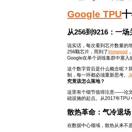
Google TPU
十
从256到9216：
说实话，每次看到芯片数量的增
256颗芯片，而到了
Ironwood
，
Google在单个训练集群中塞
这个数字背后是什么概念呢？我
制，每一环都必须重新思考。
J
究竟该怎么落地？
这里有个细节值得注意——论文覆盖
础设施的起点。从2017年TP
散热革命：气冷退场
在数据中心领域，散热从来不是“n