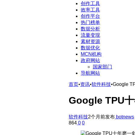
创作工具
效率工具
创作平台
热门榜单
数据分析
流量变现
素材资源
数据优化
MCN机构
政府网站
国家部门
导航网站
首页
•
资讯
•
软件科技
•
Googl
Google T
软件科技
2个月前发布
botnews
864
0
0