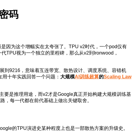
密码
为这个增幅实在太夸张了。TPU v2时代，一个pod仅有
TPU视为一个独立的里程碑，那么从v2到Ironwood，
展到9216，意味着互连带宽、散热设计、调度系统、容错机
上是在用十年实践回答一个问题：
大规模
AI训练超算
的
Scaling Law
1主要是推理用途，而v2才是Google真正开始构建大规模训练基
演进之路，每一代都在前代基础上做出关键取舍。
。Google的TPU演进史某种程度上也是一部散热方案的升级史。