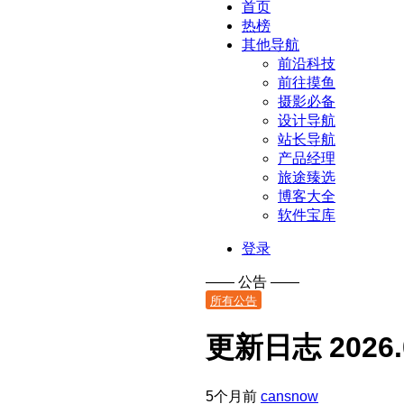
首页
热榜
其他导航
前沿科技
前往摸鱼
摄影必备
设计导航
站长导航
产品经理
旅途臻选
博客大全
软件宝库
登录
—— 公告 ——
所有公告
更新日志 2026.0
5个月前
cansnow