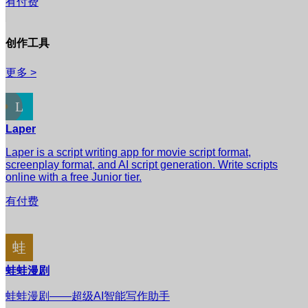
有付费
创作工具
更多 >
Laper
Laper is a script writing app for movie script format,
screenplay format, and AI script generation. Write scripts
online with a free Junior tier.
有付费
蛙蛙漫剧
蛙蛙漫剧——超级AI智能写作助手