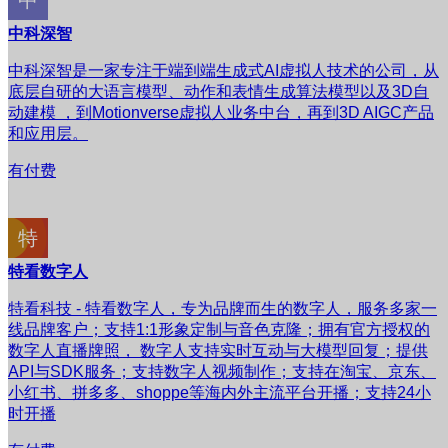
中科深智
中科深智是一家专注于端到端生成式AI虚拟人技术的公司，从
底层自研的大语言模型、动作和表情生成算法模型以及3D自
动建模 ，到Motionverse虚拟人业务中台，再到3D AIGC产品
和应用层。
有付费
特看数字人
特看科技 - 特看数字人，专为品牌而生的数字人，服务多家一
线品牌客户；支持1:1形象定制与音色克隆；拥有官方授权的
数字人直播牌照， 数字人支持实时互动与大模型回复；提供
API与SDK服务；支持数字人视频制作；支持在淘宝、京东、
小红书、拼多多、shoppe等海内外主流平台开播；支持24小
时开播