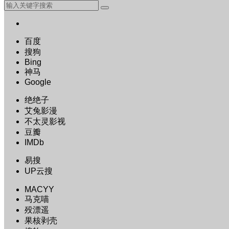
百度
搜狗
Bing
神马
Google
绝绝子
艾兔影漫
不太灵影视
豆瓣
IMDb
易搜
UP云搜
MACYY
马克喵
殁漂遥
果核剥壳