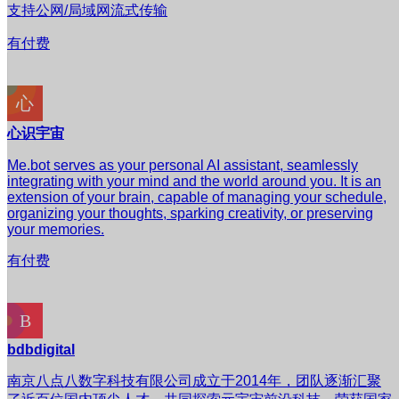
支持公网/局域网流式传输
有付费
心识宇宙
Me.bot serves as your personal AI assistant, seamlessly
integrating with your mind and the world around you. It is an
extension of your brain, capable of managing your schedule,
organizing your thoughts, sparking creativity, or preserving
your memories.
有付费
bdbdigital
南京八点八数字科技有限公司成立于2014年，团队逐渐汇聚