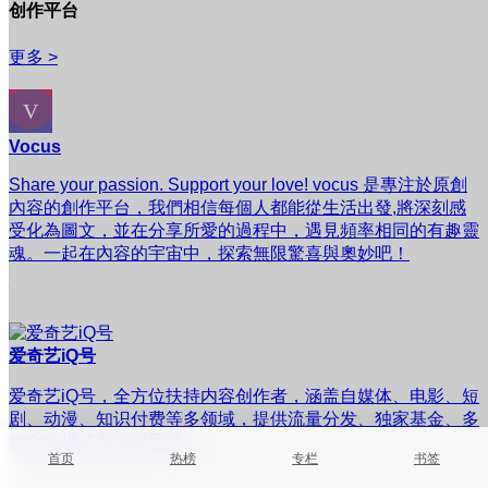
创作平台
更多 >
Vocus
Share your passion. Support your love! vocus 是專注於原創
內容的創作平台，我們相信每個人都能從生活出發,將深刻感
受化為圖文，並在分享所愛的過程中，遇見頻率相同的有趣靈
魂。一起在內容的宇宙中，探索無限驚喜與奧妙吧！
爱奇艺iQ号
爱奇艺iQ号，全方位扶持内容创作者，涵盖自媒体、电影、短
剧、动漫、知识付费等多领域，提供流量分发、独家基金、多
种合作模式及变现手段。
首页
热榜
专栏
书签