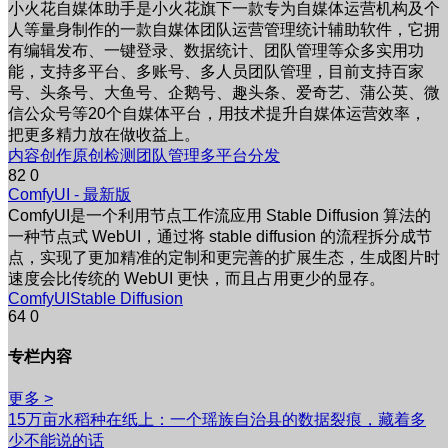
小火花自媒体助手是小火花旗下一款专为自媒体运营机构及个
人等量身制作的一款自媒体团队运营管理统计辅助软件，它拥
有编辑发布、一键登录、数据统计、团队管理等众多实用功
能，支持多平台、多账号、多人员团队管理，目前支持百家
号、头条号、大鱼号、企鹅号、趣头条、爱奇艺、蒲公英、微
信公众号等20个自媒体平台，用技术提升自媒体运营效率，
把更多精力放在做收益上。
内容创作
原创检测
团队管理
多平台分发
82
0
ComfyUI
- 最新版
ComfyUI是一个利用节点工作流应用 Stable Diffusion 算法的
一种节点式 WebUI，通过将 stable diffusion 的流程拆分成节
点，实现了更加精准的定制和更完善的扩展生态，生成图片时
速度会比传统的 WebUI 更快，而且占用更少的显存。
ComfyUI
Stable Diffusion
64
0
专栏内容
更多 >
15万亩水稻种在纸上：一个瑶族自治县的数据裂痕，藏着多
少不能说的话