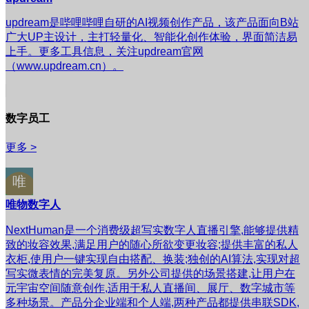
updream是哔哩哔哩自研的AI视频创作产品，该产品面向B站
广大UP主设计，主打轻量化、智能化创作体验，界面简洁易
上手。更多工具信息，关注updream官网
（www.updream.cn）。
数字员工
更多 >
唯物数字人
NextHuman是一个消费级超写实数字人直播引擎,能够提供精
致的妆容效果,满足用户的随心所欲变更妆容;提供丰富的私人
衣柜,使用户一键实现自由搭配、换装;独创的AI算法,实现对超
写实微表情的完美复原。另外公司提供的场景搭建,让用户在
元宇宙空间随意创作,适用于私人直播间、展厅、数字城市等
多种场景。产品分企业端和个人端,两种产品都提供串联SDK,