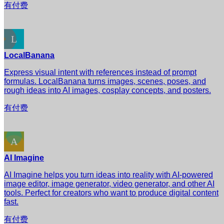
有付费
LocalBanana
Express visual intent with references instead of prompt
formulas. LocalBanana turns images, scenes, poses, and
rough ideas into AI images, cosplay concepts, and posters.
有付费
AI Imagine
AI Imagine helps you turn ideas into reality with AI-powered
image editor, image generator, video generator, and other AI
tools. Perfect for creators who want to produce digital content
fast.
有付费