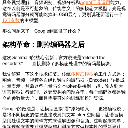
具备视觉理解、音频识别、视频分析和
Agent工具调用
能力。
这在以前是不可想象的。传统意义上的多模态大模型，光是视
觉编码器部分就可能吃掉8-10GB显存，更别说还要运行一个
12B参数
的主模型。
那么问题来了：Google到底做了什么？
架构革命：删掉编码器之后
这次Gemma 4的核心创新，官方说法是"ditched the
encoders"——直接删掉了多模态处理中的编码器模块。
我先解释一下这个技术细节。传统
多模态模型
的工作方式是：
图像、音频、视频各自经过独立的编码器（Encoder）转换成
向量表示，然后这些向量与文本token拼接到一起，输入到大
语言模型进行处理。这套架构的问题在于，每个编码器都是独
立的参数量大户，而且需要额外的训练和推理资源。
Google的做法是，让模型直接"看"原始输入——更准确地说，
是将不同模态的信息直接映射到文本token空间里，让语言模
型用处理文本的同样方式来理解图像和音频。这听起来简单，
但实现起来需要对模型架构和训练方式做根本性的重新设计。