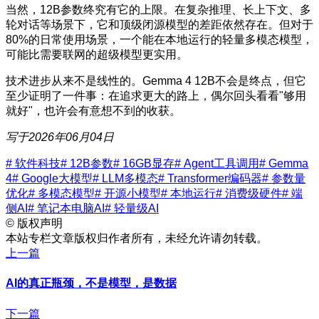
当然，12B参数终究有它的上限。在复杂推理、长上下文、多
轮对话等场景下，它和顶级闭源模型的差距依然存在。但对于
80%的日常使用场景，一个能在本地运行的轻量多模态模型，
可能比需要联网的超级模型更实用。
技术进步从来不是线性的。Gemma 4 12B不会是终点，但它
至少证明了一件事：在追求更大的路上，偶尔回头看看"够用
就好"，也许会有意想不到的收获。
写于2026年06月04日
# 软件科技
# 12B参数
# 16GB显存
# Agent工具调用
# Gemma
4
# Google大模型
# LLM多模态
# Transformer编码器
# 参数量
优化
# 多模态模型
# 开源小模型
# 本地运行
# 消费级硬件
# 端
侧AI
# 笔记本电脑AI
# 轻量级AI
©
版权声明
本站专栏文章版权归作者所有，未经允许请勿转载。
上一篇
AI的真正瓶颈，不是模型，是数据
下一篇