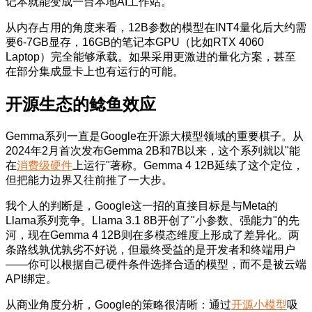
记本就能变成一台本地AI工作站。
从内存占用的角度来看，12B参数的模型在INT4量化后大约需
要6-7GB显存，16GB的笔记本GPU（比如RTX 4060
Laptop）完全能够承载。如果采用更激进的量化方案，甚至
在部分集成显卡上也有运行的可能。
开源生态的鲶鱼效应
Gemma系列一直是Google在开源大模型领域的重要棋子。从
2024年2月首次发布Gemma 2B和7B以来，这个系列就以"能
在
消费级硬件
上运行"著称。Gemma 4 12B延续了这个定位，
但把能力边界又往前推了一大步。
我个人的判断是，Google这一招的直接目标是与Meta的
Llama系列竞争。Llama 3.1 8B开创了"小参数、强能力"的先
河，现在Gemma 4 12B则在多模态维度上形成了差异化。两
条路线孰优孰劣不好说，但最终受益的是开发者和终端用户
——你可以根据自己硬件条件选择合适的模型，而不是被云端
API绑定。
从商业角度分析，Google的策略很清晰：通过
开源小模型
吸