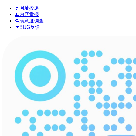
💬网址投递
🔞内容举报
💯满意度调查
📌BUG反馈