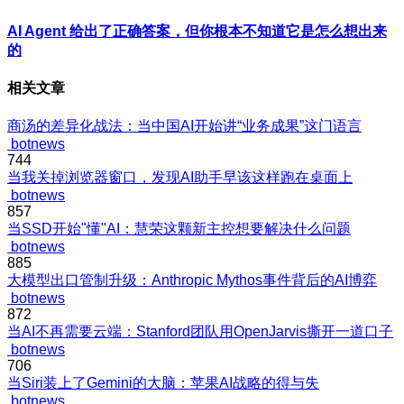
AI Agent 给出了正确答案，但你根本不知道它是怎么想出来
的
相关文章
商汤的差异化战法：当中国AI开始讲“业务成果”这门语言
botnews
744
当我关掉浏览器窗口，发现AI助手早该这样跑在桌面上
botnews
857
当SSD开始"懂"AI：慧荣这颗新主控想要解决什么问题
botnews
885
大模型出口管制升级：Anthropic Mythos事件背后的AI博弈
botnews
872
当AI不再需要云端：Stanford团队用OpenJarvis撕开一道口子
botnews
706
当Siri装上了Gemini的大脑：苹果AI战略的得与失
botnews