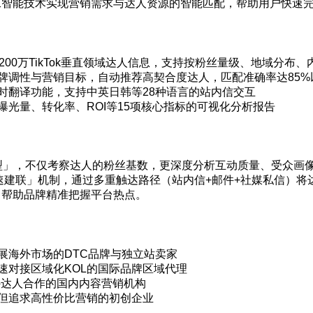
过人工智能技术实现营销需求与达人资源的智能匹配，帮助用户快
200万TikTok垂直领域达人信息，支持按粉丝量级、地域分布、
牌调性与营销目标，自动推荐高契合度达人，匹配准确率达85%
时翻译功能，支持中英日韩等28种语言的站内信交互
曝光量、转化率、ROI等15项核心指标的可视化分析报告
型」，不仅考察达人的粉丝基数，更深度分析互动质量、受众画
速建联」机制，通过多重触达路径（站内信+邮件+社媒私信）将
》，帮助品牌精准把握平台热点。
展海外市场的DTC品牌与独立站卖家
速对接区域化KOL的国际品牌区域代理
外达人合作的国内内容营销机构
但追求高性价比营销的初创企业