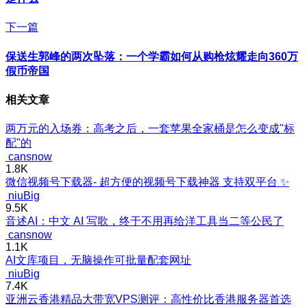
下一篇
保送生郭峰的两次坠落：一个学霸如何从购枪炫耀走向360万
假币帝国
相关文章
两万元的入场券：高考之后，一套苹果全家桶是怎么变成"标
配"的
cansnow
1.8K
微信视频号下载器- 超方便的视频号下载神器 支持双平台 ✨
niuBig
9.5K
音述AI：中文 AI 写歌，终于不用再给洋工具当二等公民了
cansnow
1.1K
AI文库项目，无脑操作可批量配套网址
niuBig
7.4K
亚洲云香港精品大带宽VPS测评：高性价比香港服务器首选