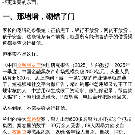
些更重要的东西。
一、那堵墙，砌错了门
家长的逻辑链条很短：征信黑了，银行不放贷，网贷不放贷，
孩子安全。这条链条有个前提，就是所有能伤害孩子的借贷渠
道都要查央行征信。
但事实不是这样。
《中国
金融黑灰产
治理研究报告（2025）》的数据：2025年
一季度，中国金融黑灰产市场规模突破2800亿元，从业人员
估算超800万。从上游到下游，一条完整的产业链早就跑通
了。短视频和社交平台撒广告，精准钓那些急用钱又过不了正
规审核的人；中游用AI生成假工资流水、假社保记录，帮借款
人骗审；下游用爆通讯录、P图辱骂、电话轰炸把款催回来。
从头到尾，不需要碰央行征信。
兰州的特大
套路贷
案，警方出动600多名警力才打掉这个犯罪
集团。案卷里的数字：39万余人受害，89人因暴力催收自
杀。
校园贷
涉黑组织案，20余名年轻人自杀、自残、抑郁、