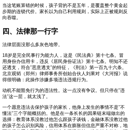
当这笔账算错的时候，孩子背的不是五年，是覆盖整个黄金起
步期的连锁代价。家长以为自己利用规则，实际上正被规则反
向吞噬。
四、法律那一行字
法律层面没那么多灰色地带。
18岁是完全民事行为能力人，这是《民法典》第十七条。冒
用身份办信用卡，违反《居民身份证法》第十七条。明知不还
还透支，符合"恶意透支"的特征，《刑法》第一百九十六条。
北京观韬（郑州）律师事务所创始合伙人刘果对《大河报》说
得很明确：此操作涉嫌多项违法违规行为。
动机不能豁免行为的违法性。这一点没有争议。但只停在"违
法"这一层，就太浅了。
一个愿意违法去保护孩子的家长，他身上发生的事情不是"不
懂法"三个字能概括的。他是在一条长长的因果链末端做出的
选择：教育体系没教过他怎么跟孩子谈钱，金融体系没教过他
的孩子怎么识别风险，信用体系在膨胀但信息严重不对称，地