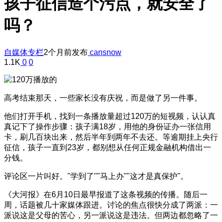
孩子征信造个污点，就安全了
吗？
自媒体专栏
2个月前发布
cansnow
1.1K
0
0
高考结束那天，一些家长没有庆祝，而是做了另一件事。
他们打开手机，找到一条播放量超过120万的短视频，认认真
真记下了操作步骤：孩子满18岁，用他的身份证办一张信用
卡，刷几百块出来，然后半年到两年不去还。等逾期挂上央行
征信，孩子一直到23岁，都别想从任何正规金融机构借出一
分钱。
评论区一片叫好。"学到了""马上办""这才是真保护"。
《大河报》在6月10日最早报道了这条视频的传播。随后一
周，话题被几十家媒体跟进。讨论的焦点很快分成了两派：一
派说这是父母的苦心，另一派说这是违法。但两边都忽略了一