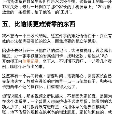
下借贷体系在野蛮生长但打击永远慢半拍。这条链上的每一环
都在失效，最后一环倒在了那个家长的手机屏幕上。120万播
放量的一条视频，给了他唯一的"工具"。
五、比逾期更难清零的东西
我不想给一个三段式结尾。这整件事的难处恰恰在于：真正有
效的办法都需要漫长的投入，而焦虑要的是立竿见影。
陪孩子去银行开一张他自己的借记卡，绑消费提醒，设亲属卡
额度。办一张零额度的附属信用卡，按时还款，帮他从18岁
开始攒正向
信用记录
。坐下来，不训话不恐吓，一起看几个案
例，聊哪个环节出的事。
这些事有一个共同特点：需要时间，需要耐心，需要家长自己
先花功夫学，然后在漫长的时间里一点一点传给孩子。和办张
卡拖两年不还的操作比，门槛差得太远了。
但话说回来，那条视频之所以能火，不是因为家长蠢。是因为
在这个体系里，一个普通人想保护孩子远离网贷，能看到的选
项太少了。财商教育没有进课堂，信用体系的边界在模糊扩
张，地下借贷的规模在以40%的增速膨胀。家长能抓住的，就