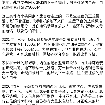
退学。裁判文书网和媒体的不完全统计，网贷引发的自杀、自
残案件累计超过3000起。
这些案件有个共同点：受害者走上的，不是查征信的正规渠
道，是"不看征信、秒到账"的地下入口。这些平台的放款标准
不是你的信用分，是你通讯录里有多少人，能不能挖到你父母
的电话，以及你怕不怕。
2025年，公安部和金融监管总局联合部署专项打击行动，半
年内立案查处1500余起，打掉职业化犯罪团伙200余个，涉案
金额累计接近300亿元。力度在加大，但产业也在迭代。公司
化运营、AI合成假材料、区块链拆分资金，跑得比监管快。
家长拼命砌的那堵墙，堵住的是有监管可投诉、有法律可追责
的正规渠道。地下暗渠一点没碰。万一孩子在外地遇到急事需
要一笔钱，正规门被封了，他只剩下一条路，往不查征信的那
些入口走。
2026年3月，金融监管总局约谈分期乐、奇富借条、你我贷借
款、宜享花、信用飞五家头部助贷平台，点名营销不规范、息
费不透明、个人信息保护不到位、催收不合规。这些是上了央
行征信的持牌机构，自己都有大量灰色地带。真正吃人的那