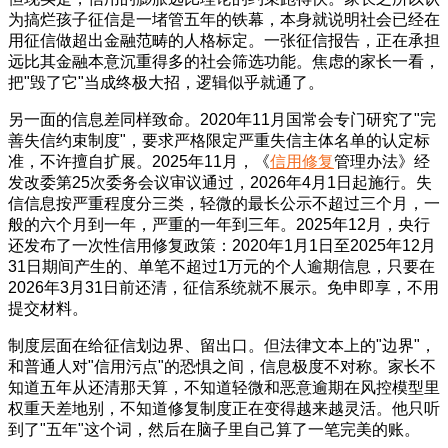
为搞烂孩子征信是一堵管五年的铁幕，本身就说明社会已经在
用征信做超出金融范畴的人格标定。一张征信报告，正在承担
远比其金融本意沉重得多的社会筛选功能。焦虑的家长一看，
把"毁了它"当成终极大招，逻辑似乎就通了。
另一面的信息差同样致命。2020年11月国常会专门研究了"完
善失信约束制度"，要求严格限定严重失信主体名单的认定标
准，不许擅自扩展。2025年11月，《
信用修复
管理办法》经
发改委第25次委务会议审议通过，2026年4月1日起施行。失
信信息按严重程度分三类，轻微的最长公示不超过三个月，一
般的六个月到一年，严重的一年到三年。2025年12月，央行
还发布了一次性信用修复政策：2020年1月1日至2025年12月
31日期间产生的、单笔不超过1万元的个人逾期信息，只要在
2026年3月31日前还清，征信系统就不展示。免申即享，不用
提交材料。
制度层面在给征信划边界、留出口。但法律文本上的"边界"，
和普通人对"信用污点"的恐惧之间，信息极度不对称。家长不
知道五年从还清那天算，不知道轻微和恶意逾期在风控模型里
权重天差地别，不知道修复制度正在变得越来越灵活。他只听
到了"五年"这个词，然后在脑子里自己算了一笔完美的账。