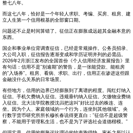
整七八年。
而这七八年，恰好是一个年轻人求职、考编、买房、租房、建
立人生第一个信用根基的全部窗口期。
问题还不止是时间算错了。征信正在膨胀成远超其金融本意的
东西。
国企和事业单位背调查征信，已经是常规操作。公务员招录、
大公司入职，征信报告逐渐变成和学历证明并列的必需品。
2026年2月浙江发布的全国首份《个人信用经济发展报告》里
有句话：信用不是"别逾期"的警告，是一张能贷款、能租房
的"入场券"。租房、看病、求职、出行，信用正在渗进这些跟
金融没什么关系的日常场景。
有些地方，信用的边界已经膨胀到了离谱的程度。闯红灯纳入
征信。手机欠费纳入征信。违规垂钓纳入征信。欠缴物业费纳
入征信。北大法学院教授沈岿把这叫"好比过去的株连、连
坐。因为个人、家庭领域的一个行为，连坐到其他领域"。央
行数字货币研究所所长穆长春说得更直白："征信不是超级警
察，不能用于管理私生活，也不是为了评选社会道德楷模。"
但现实是，信用的膨胀远比理论的约束跑得快。家长之所以认