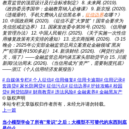
教育监管的顶层设计及行业标准制定》
8. 未来网. (2019).
《政协委员李国华：金融教育纳入必修课》
9. 新京报. (2020).
《违规垂钓、手机欠费纳入征信黑名单，
征信边界
在哪？》
10. 中国政府网. (2020). 《征信不是"大箩筐"！国常会要求为
失信惩戒定边界》
11. 国家发改委令第36号. (2025). 《信用修
复管理办法》
12. 中国人民银行. (2025). 《关于实施一次性信
用修复政策有关安排的通知》
13. 北京商报网. (2026). 《3·15
晚会：2025年公安部金融监管总局立案查处金融领域"黑灰
产"犯罪案件1500多起》
14. 新浪财经. (2026). 《网贷行业的
天，塌了》——金融监管总局约谈五家头部助贷平台
15. 川观
新闻/法治周末. (2026). 《当信用成为"资产"，需要制度托底》
——浙江《个人信用经济发展报告》
# 自媒体专栏
# 个人征信
# 信用修复
# 信用卡逾期
# 信用记录
#
套路贷
# 家长防网贷
# 征信污点
# 征信边界
# 护娃攻略
# 校园
贷
# 网贷陷阱
# 财商教育
# 违法风险
# 金融素养
# 金融黑灰产
©
版权声明
本站专栏文章版权归作者所有，未经允许请勿转载。
上一篇
当小模型学会了所有"常识"之后：大模型不可替代的东西到底
是什么