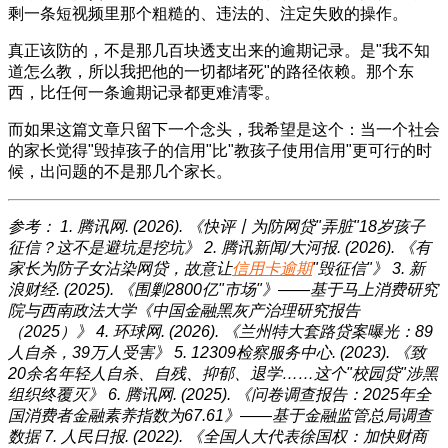
剩一条短视频里那个粗糙的、违法的、注定失败的操作。
真正该防的，不是那几百块透支出来的逾期记录。是"我不知
道怎么教，所以我把他的一切都堵死"的路径依赖。那个东
西，比任何一条逾期记录都更难清零。
而如果这篇文章只留下一个念头，我希望是这个：当一个社会
的家长觉得"毁掉孩子的信用"比"教孩子使用信用"更可行的时
候，出问题的不是那几个家长。
参考：
1. 腾讯网. (2026). 《快评丨为防网贷"弄脏"18岁孩子
征信？这不是避坑是挖坑》
2. 腾讯新闻/大河报. (2026). 《有
家长为防子女沾染网贷，故意让
信用卡逾期
"毁征信"》
3. 新
浪财经. (2025). 《围剿2800亿"市场"》——基于马上消费研究
院与西南政法大学《中国金融黑灰产治理研究报告
（2025）》
4. 环球网. (2026). 《兰州特大套路贷案曝光：89
人自杀，39万人受害》
5. 12309检察服务中心. (2023). 《致
20余名年轻人自杀、自残、抑郁、退学……这个"校园贷"涉黑
组织终覆灭》
6. 腾讯网. (2025). 《问卷调查报告：2025年全
国消费者金融素养指数为67.61》——基于金融监管总局调查
数据
7. 人民日报. (2022). 《全国人大代表徐国权：加快财商