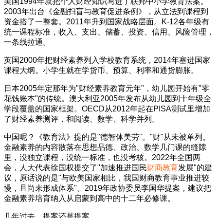
美国1994年就把个人财经知识写进了联邦中小学教育法案。
2003年出台《金融扫盲与教育促进条例》，从立法到课程到
资金搭了一整套。2011年升到国家战略层面。K-12各年级有
统一课程标准，收入、支出、储蓄、投资、信用、风险管理，
一条线拉通。
英国2000年把财经素养列入学校教育系统，2014年塞进国家
课程大纲。小学生就在学货币、预算、利率和通货膨胀。
日本2005年定那年为"财经素养教育元年"，幼儿园开始有"零
花钱账本"的传统。澳大利亚2005年发布从幼儿园到十年级全
学段覆盖的国家框架。OECD从2012年起在PISA测试里增加
了财经素养测评，和阅读、数学、科学并列。
中国呢？《教育法》提的是"德智体美劳"。"财"从未被单列。
金融素养的内容散落在思想品德、政治、数学几门课的缝隙
里，没独立课程，没统一标准，也没考核。2022年全国两
会，人大代表徐国权提交了"加速推进国民
财商教育
发展"的建
议，原话说的是"与欧美国家相比，我国财商教育事业推进较
慢，且尚未形成体系"。2019年政协委员李国华提案，建议把
金融素养培育纳入从启蒙到高中的十二年必修课。
几年过去，提案还是提案。