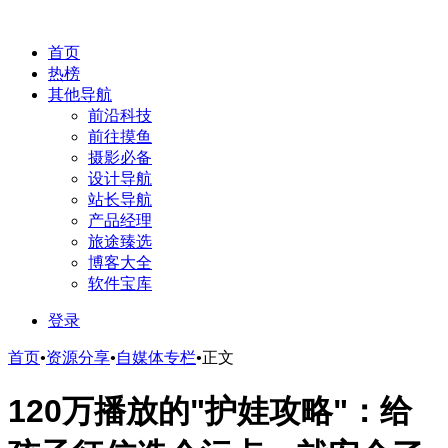
首页
热榜
其他导航
前沿科技
前往摸鱼
摄影必备
设计导航
站长导航
产品经理
旅途臻选
博客大全
软件宝库
登录
首页
•
资源分享
•
自媒体专栏
•
正文
120万播放的"护娃攻略"：给