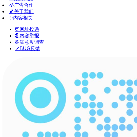
💡广告合作
💕关于我们
✨内容相关
💬网址投递
🔞内容举报
💯满意度调查
📌BUG反馈