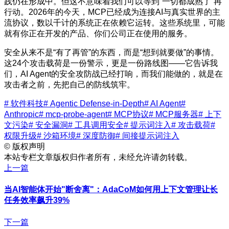
践仍在形成中。但这不意味着我们可以等到“一切都成熟了”再
行动。2026年的今天，MCP已经成为连接AI与真实世界的主
流协议，数以千计的系统正在依赖它运转。这些系统里，可能
就有你正在开发的产品、你们公司正在使用的服务。
安全从来不是“有了再管”的东西，而是“想到就要做”的事情。
这24个攻击载荷是一份警示，更是一份路线图——它告诉我
们，AI Agent的安全攻防战已经打响，而我们能做的，就是在
攻击者之前，先把自己的防线筑牢。
# 软件科技
# Agentic Defense-in-Depth
# AI Agent
#
Anthropic
# mcp-probe-agent
# MCP协议
# MCP服务器
# 上下
文污染
# 安全漏洞
# 工具调用安全
# 提示词注入
# 攻击载荷
#
权限升级
# 沙箱环境
# 深度防御
# 间接提示词注入
©
版权声明
本站专栏文章版权归作者所有，未经允许请勿转载。
上一篇
当AI智能体开始"断舍离"：AdaCoM如何用上下文管理让长
任务效率飙升39%
下一篇