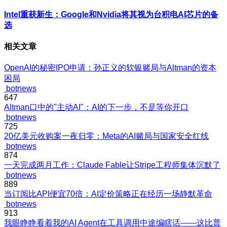
Intel重获新生：Google和Nvidia将其视为台积电AI芯片的备
选
相关文章
OpenAI的秘密IPO申请：孙正义的软银赌局与Altman的资本
困局
botnews
647
Altman口中的"主动AI"：AI的下一步，不是等你开口
botnews
725
20亿美元收购案一夜归零：Meta的AI赌局与国家安全红线
botnews
874
一天完成两月工作：Claude Fable让Stripe工程师集体沉默了
botnews
889
当订阅比API便宜70倍：AI定价策略正在经历一场静默革命
botnews
913
我眼睁睁看着我的AI Agent在工具调用中途编瞎话——这比普