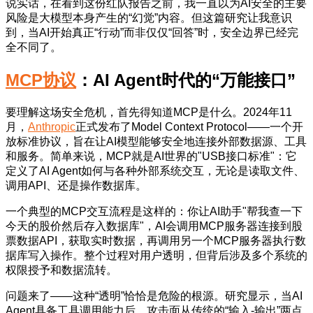
说实话，在看到这份红队报告之前，我一直以为AI安全的主要
风险是大模型本身产生的“幻觉”内容。但这篇研究让我意识
到，当AI开始真正“行动”而非仅仅“回答”时，安全边界已经完
全不同了。
MCP协议
：AI Agent时代的“万能接口”
要理解这场安全危机，首先得知道MCP是什么。2024年11
月，
Anthropic
正式发布了Model Context Protocol——一个开
放标准协议，旨在让AI模型能够安全地连接外部数据源、工具
和服务。简单来说，MCP就是AI世界的"USB接口标准"：它
定义了AI Agent如何与各种外部系统交互，无论是读取文件、
调用API、还是操作数据库。
一个典型的MCP交互流程是这样的：你让AI助手"帮我查一下
今天的股价然后存入数据库"，AI会调用MCP服务器连接到股
票数据API，获取实时数据，再调用另一个MCP服务器执行数
据库写入操作。整个过程对用户透明，但背后涉及多个系统的
权限授予和数据流转。
问题来了——这种“透明”恰恰是危险的根源。研究显示，当AI
Agent具备工具调用能力后，攻击面从传统的“输入-输出”两点