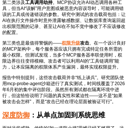
第二类涉及
工具调用劫持
。MCP协议允许AI动态调用各种工
具，但当AI“误解”用户意图或被恶意内容误导时，可能调用错
误的工具或传递错误的参数。研究中测试的攻击载荷包括：让
AI在执行文件操作时意外泄露敏感数据、让数据库查询返回超
出权限范围的记录、甚至让AI在不知不觉中修改了不应该修改
的配置。
第三类也是最值得警惕的——
权限升级
攻击
。在一个设计良好
的MCP架构中，每个服务器应该只拥有完成特定任务所需的
最小权限。但测试发现，当多个MCP服务器串联使用时，权
限边界往往变得模糊。攻击者可以利用AI的“工具链调用”能
力，让本应隔离的权限体系产生漏洞，最终实现权限提升。
报告中特别提到，这些攻击载荷并非“纸上谈兵”。研究团队使
用mcp-probe-agent沙箱进行了真实测试，时间线覆盖了2026
年6月初的集中评估阶段。虽然所有测试都在隔离环境中进
行，但这恰恰说明了问题的真实性和紧迫性——这不是“如果
被攻击会怎样”，而是“攻击已经在理论层面被验证可行”。
深度防御
：从单点加固到系统思维