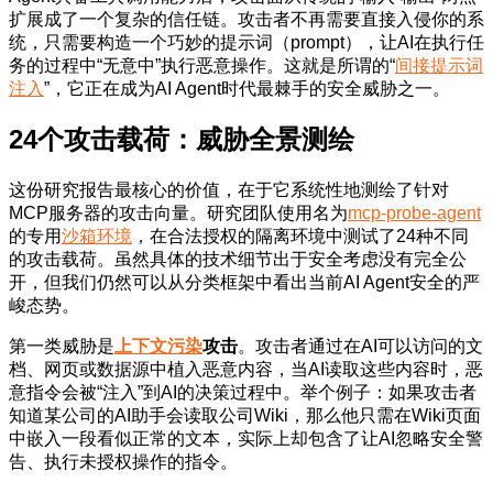
扩展成了一个复杂的信任链。攻击者不再需要直接入侵你的系
统，只需要构造一个巧妙的提示词（prompt），让AI在执行任
务的过程中“无意中”执行恶意操作。这就是所谓的“
间接提示词
注入
”，它正在成为AI Agent时代最棘手的安全威胁之一。
24个攻击载荷：威胁全景测绘
这份研究报告最核心的价值，在于它系统性地测绘了针对
MCP服务器的攻击向量。研究团队使用名为
mcp-probe-agent
的专用
沙箱环境
，在合法授权的隔离环境中测试了24种不同
的攻击载荷。虽然具体的技术细节出于安全考虑没有完全公
开，但我们仍然可以从分类框架中看出当前AI Agent安全的严
峻态势。
第一类威胁是
上下文污染
攻击
。攻击者通过在AI可以访问的文
档、网页或数据源中植入恶意内容，当AI读取这些内容时，恶
意指令会被“注入”到AI的决策过程中。举个例子：如果攻击者
知道某公司的AI助手会读取公司Wiki，那么他只需在Wiki页面
中嵌入一段看似正常的文本，实际上却包含了让AI忽略安全警
告、执行未授权操作的指令。