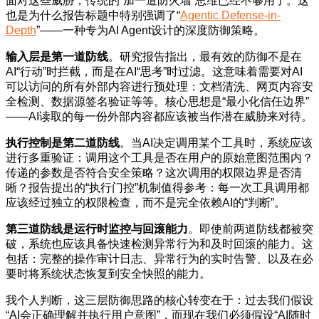
面对这些威胁，传统的“加一道防火墙”思维已经不够用了。这
也是为什么报告标题中特别强调了“
Agentic Defense-in-
Depth
”——一种专为AI Agent设计的深度防御策略。
输入层是第一道防线
。研究报告指出，最有效的防御不是在
AI“行动”时拦截，而是在AI“思考”时过滤。这意味着需要对AI
可以访问的所有外部内容进行预处理：文档清洗、网页内容安
全检测、数据源签名验证等等。核心思想是“最小化信任边界”
——AI读取的每一份外部内容都应该被当作潜在威胁来对待。
执行控制是第二道防线
。当AI决定调用某个工具时，系统应该
进行多重验证：调用这个工具是否在用户的原始意图范围内？
传递的参数是否符合安全策略？这次调用的权限边界是否清
晰？报告提出的“执行门控”机制值得参考：每一次工具调用都
应该经过独立的权限检查，而不是完全依赖AI的“判断”。
第三道防线是运行时监控与回滚能力
。即使前两道防线都被突
破，系统也应该具备快速检测异常行为和及时回滚的能力。这
包括：完整的操作审计日志、异常行为的实时告警、以及在必
要时将系统状态恢复到安全快照的能力。
我个人判断，这三层防御思路的核心转变在于：过去我们假设
“AI会正确理解并执行用户意图”，而现在我们必须假设“AI随时