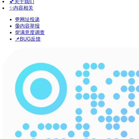
💕关于我们
✨内容相关
💬网址投递
🔞内容举报
💯满意度调查
📌BUG反馈