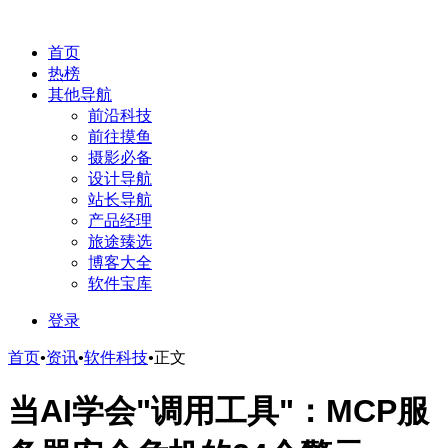
首页
热榜
其他导航
前沿科技
前往摸鱼
摄影必备
设计导航
站长导航
产品经理
旅途臻选
博客大全
软件宝库
登录
首页
•
资讯
•
软件科技
•
正文
当AI学会"调用工具"：MCP服