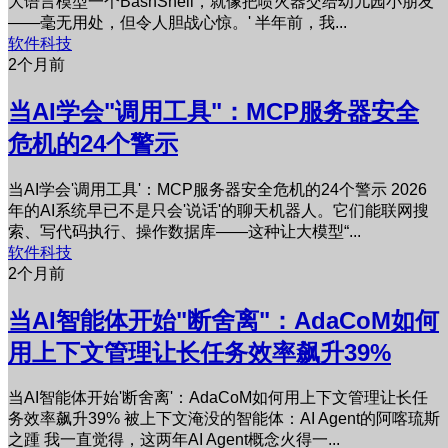
大语言模型一个BashShell，就像把喷火器交给幼儿园小朋友
——毫无用处，但令人胆战心惊。' 半年前，我...
软件科技
2个月前
当AI学会"调用工具"：MCP服务器安全
危机的24个警示
当AI学会'调用工具'：MCP服务器安全危机的24个警示 2026
年的AI系统早已不是只会'说话'的聊天机器人。它们能联网搜
索、写代码执行、操作数据库——这种让大模型“...
软件科技
2个月前
当AI智能体开始"断舍离"：AdaCoM如何
用上下文管理让长任务效率飙升39%
当AI智能体开始'断舍离'：AdaCoM如何用上下文管理让长任
务效率飙升39% 被上下文淹没的智能体：AI Agent的阿喀琉斯
之踵 我一直觉得，这两年AI Agent概念火得一...