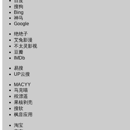
百度
搜狗
Bing
神马
Google
绝绝子
艾兔影漫
不太灵影视
豆瓣
IMDb
易搜
UP云搜
MACYY
马克喵
殁漂遥
果核剥壳
搜软
枫音应用
淘宝