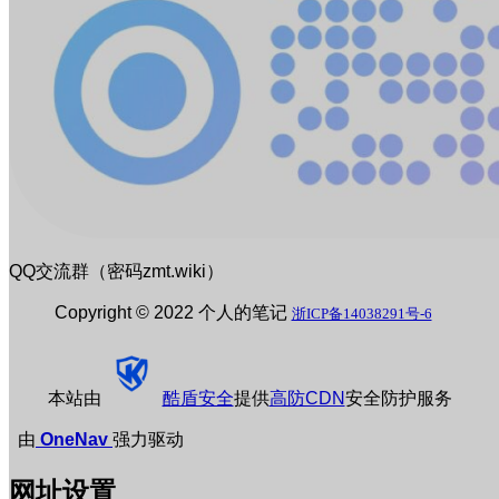
QQ交流群（密码zmt.wiki）
Copyright © 2022 个人的笔记
浙ICP备14038291号-6
本站由
酷盾安全
提供
高防CDN
安全防护服务
由
OneNav
强力驱动
网址设置