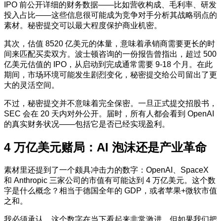
IPO 前公开详细的财务数据——比如营收构成、毛利率、研发
投入占比——这些信息很可能成为竞争对手分析其战略弱点的
素材。秘密提交可以最大程度保护商业机密。
其次，估值 8520 亿美元的体量，意味着承销商需要更长的时
间来匹配买卖双方。波士顿咨询的一份报告曾指出，超过 500
亿美元估值的 IPO，从启动到完成通常需要 9-18 个月。在此
期间，市场环境可能发生剧烈变化，秘密提交给公司留出了更
大的灵活空间。
不过，秘密提交并不意味着完全保密。一旦正式提交招股书，
SEC 会在 20 天内对外公开。届时，所有人都会看到 OpenAI
的真实财务状况——包括它是否已经实现盈利。
4 万亿美元赌局：AI 泡沫还是产业革命
素材里还提到了一个颇具冲击力的数字：OpenAI、SpaceX
和 Anthropic 三家公司的市值有可能达到 4 万亿美元。这个数
字是什么概念？相当于德国全年的 GDP，或者苹果+微软市值
之和。
我必须承认，这个数字在当下看起来非常激进。但如果我们把