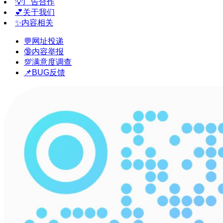
💡广告合作
💕关于我们
✨内容相关
💬网址投递
🔞内容举报
💯满意度调查
📌BUG反馈