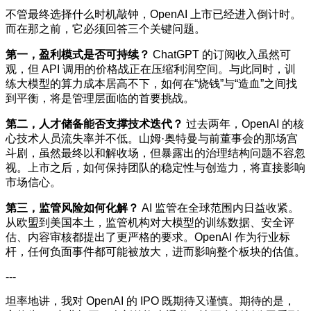
不管最终选择什么时机敲钟，OpenAI 上市已经进入倒计时。
而在那之前，它必须回答三个关键问题。
第一，盈利模式是否可持续？
ChatGPT 的订阅收入虽然可
观，但 API 调用的价格战正在压缩利润空间。与此同时，训
练大模型的算力成本居高不下，如何在“烧钱”与“造血”之间找
到平衡，将是管理层面临的首要挑战。
第二，人才储备能否支撑技术迭代？
过去两年，OpenAI 的核
心技术人员流失率并不低。山姆·奥特曼与前董事会的那场宫
斗剧，虽然最终以和解收场，但暴露出的治理结构问题不容忽
视。上市之后，如何保持团队的稳定性与创造力，将直接影响
市场信心。
第三，监管风险如何化解？
AI 监管在全球范围内日益收紧。
从欧盟到美国本土，监管机构对大模型的训练数据、安全评
估、内容审核都提出了更严格的要求。OpenAI 作为行业标
杆，任何负面事件都可能被放大，进而影响整个板块的估值。
---
坦率地讲，我对 OpenAI 的 IPO 既期待又谨慎。期待的是，