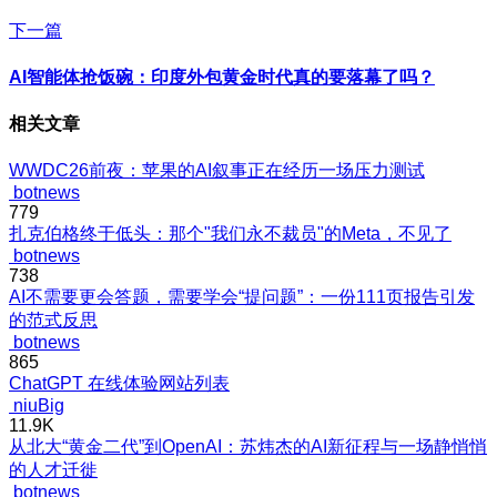
下一篇
AI智能体抢饭碗：印度外包黄金时代真的要落幕了吗？
相关文章
WWDC26前夜：苹果的AI叙事正在经历一场压力测试
botnews
779
扎克伯格终于低头：那个"我们永不裁员"的Meta，不见了
botnews
738
AI不需要更会答题，需要学会“提问题”：一份111页报告引发
的范式反思
botnews
865
ChatGPT 在线体验网站列表
niuBig
11.9K
从北大“黄金二代”到OpenAI：苏炜杰的AI新征程与一场静悄悄
的人才迁徙
botnews