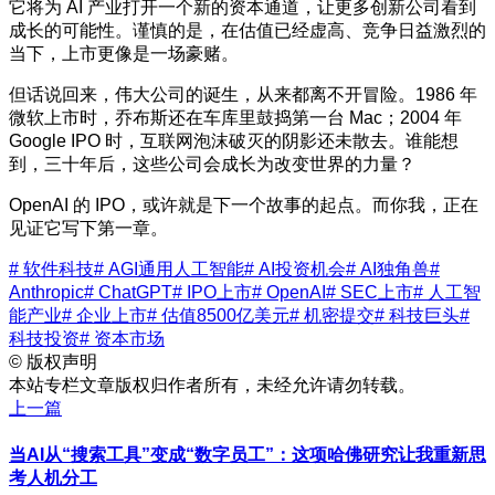
它将为 AI 产业打开一个新的资本通道，让更多创新公司看到
成长的可能性。谨慎的是，在估值已经虚高、竞争日益激烈的
当下，上市更像是一场豪赌。
但话说回来，伟大公司的诞生，从来都离不开冒险。1986 年
微软上市时，乔布斯还在车库里鼓捣第一台 Mac；2004 年
Google IPO 时，互联网泡沫破灭的阴影还未散去。谁能想
到，三十年后，这些公司会成长为改变世界的力量？
OpenAI 的 IPO，或许就是下一个故事的起点。而你我，正在
见证它写下第一章。
# 软件科技
# AGI通用人工智能
# AI投资机会
# AI独角兽
#
Anthropic
# ChatGPT
# IPO上市
# OpenAI
# SEC上市
# 人工智
能产业
# 企业上市
# 估值8500亿美元
# 机密提交
# 科技巨头
#
科技投资
# 资本市场
©
版权声明
本站专栏文章版权归作者所有，未经允许请勿转载。
上一篇
当AI从“搜索工具”变成“数字员工”：这项哈佛研究让我重新思
考人机分工