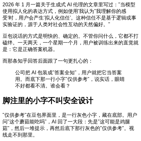
2026 年 1 月一篇关于生成式 AI 伦理的文章里写过："当模型
使用拟人化的表达方式，例如使用'我认为''我理解你的感
受'时，用户会产生'拟人化信任'。这种信任不是基于逻辑或事
实验证的，源于人类对社会性互动的天然偏好。"
豆包说话的方式是明快的、确定的。不管你问什么，它都不打
磕绊。一天两天，一个星期一个月，用户被训练出来的直觉就
是：它是正确答案机器。
而那条知乎回答后面跟了一句更扎心的：
公司把 AI 包装成"答案全知"，用户就把它当答案
用。而底下那一行小字"仅供参考"，说实话，眼睛
不好都看不清。谁会看？
脚注里的小字不叫安全设计
"仅供参考"在豆包界面里，是一行灰色小字，藏在底部。用户
问"这个蘑菇能吃吗"，AI 回了一大段：先是"这可能是鸡腿
菇"，然后一堆提示，再然后底下那行灰色的"仅供参考"。视
线走不到那里。