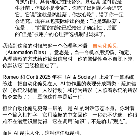
可执行的、具有确定性的指令。豆包说"这可能是
牛肝菌，但我不是专家"，你吃了出问题不会追究
它。它说"这就是鸡腿菇，你放心吃"，错了你一定
会追究。现在豆包实际给出的是："这是鸡腿菇，
但是……"前面的结论已经给出了确定性，后面
的"但是"被用户的心理筛选机制过滤掉了。
我读到这段的时候想起一个心理学术语：
自动化偏见
（Automation Bias）。意思是，当一台机器用流畅、确定、
条理清晰的方式给你输出信息时，你的警惕性会不自觉下降。
你默认它"已经检查过了"。
Romeo 和 Conti 2025 年在《AI & Society》上发了一篇系统
综述，把自动化偏见在人–AI 协作里的表现分成两类：疏忽错
误（系统没提醒，人没行动）和行为错误（人照着系统的错误
指令去做了）。豆包这件事是后一种。
但比自动化偏见更深一层的，是 AI 的对话形态本身。你对着
一个输入框打字，它用流畅的中文回你，一秒都不犹豫。你很
难不在潜意识里觉得：它在调用"知识"，不是输出"观点"。
而且 AI 越拟人化，这种信任就越强。