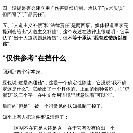
四、没提是否会建立用户伤害赔偿机制。承认了"技术失误"，
但回避了"产品责任"。
五、"人道主义补偿"和"法律责任"是两回事。媒体报道里李亮
提到会给出"人道主义补偿"，这个表述在法律上很聪明：它承
认了"出于人道我愿意给钱"，但
不等于承认"我有过错所以要
赔"
。
"仅供参考"在挡什么
回到那四个字本身。
豆包说"这是鸡腿菇"，这是一个确定性陈述。它没说"我不确
定这是什么"。它给出了一个具体的、正面的物种名称，而"鸡
腿菇"这三个字，在中文食用语境里就意味着"可以吃"。
后面的"但是"，被一个很常见的认知机制干掉了。
知乎上有人把这件事说清楚了：
区别不在它是人还是 AI，在于它有没有给出一个