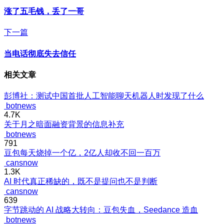
涨了五毛钱，丢了一哥
下一篇
当电话彻底失去信任
相关文章
彭博社：测试中国首批人工智能聊天机器人时发现了什么
botnews
4.7K
关于月之暗面融资背景的信息补充
botnews
791
豆包每天烧掉一个亿，2亿人却收不回一百万
cansnow
1.3K
AI 时代真正稀缺的，既不是提问也不是判断
cansnow
639
字节跳动的 AI 战略大转向：豆包失血，Seedance 造血
botnews