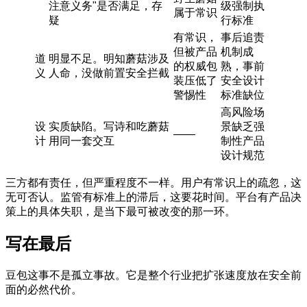
注意义务"是否满足，存
级强制执
属于常识
疑
行标准
有常识，
事后追责
但被产品
机制成
道
明显不足。明知蘑菇涉及
的权威包
熟，事前
义
人命，没做前置安全拦截
装压低了
安全设计
警惕性
标准缺位
高风险场
设
实质缺陷。写诗和吃蘑菇
景缺乏强
——
计
用同一套交互
制性产品
设计规范
三方都有责任，但严重程度不一样。用户有常识上的疏忽，这
无可否认。监管有标准上的滞后，这要花时间。平台有产品决
策上的具体失职，是当下最可被改变的那一环。
写在最后
豆包这事不是孤立事故。它是整个行业把扩张速度放在安全前
面的必然代价。