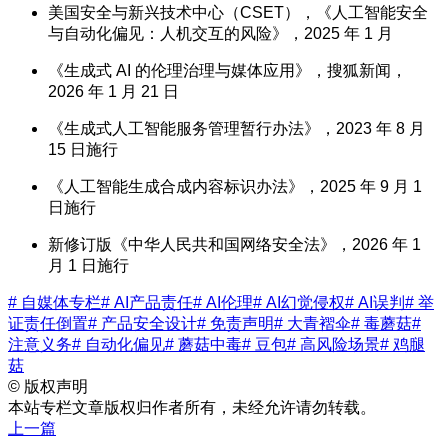
美国安全与新兴技术中心（CSET），《人工智能安全
与自动化偏见：人机交互的风险》，2025 年 1 月
《生成式 AI 的伦理治理与媒体应用》，搜狐新闻，
2026 年 1 月 21 日
《生成式人工智能服务管理暂行办法》，2023 年 8 月
15 日施行
《人工智能生成合成内容标识办法》，2025 年 9 月 1
日施行
新修订版《中华人民共和国网络安全法》，2026 年 1
月 1 日施行
# 自媒体专栏
# AI产品责任
# AI伦理
# AI幻觉侵权
# AI误判
# 举
证责任倒置
# 产品安全设计
# 免责声明
# 大青褶伞
# 毒蘑菇
#
注意义务
# 自动化偏见
# 蘑菇中毒
# 豆包
# 高风险场景
# 鸡腿
菇
©
版权声明
本站专栏文章版权归作者所有，未经允许请勿转载。
上一篇