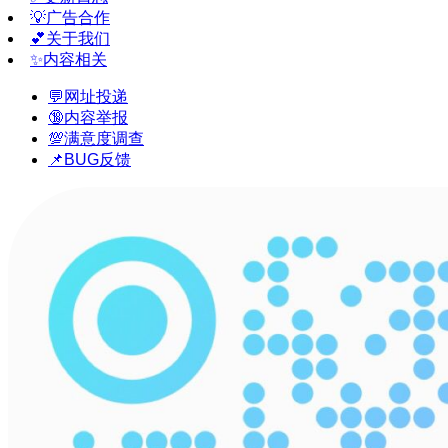
💡广告合作
💕关于我们
✨内容相关
💬网址投递
🔞内容举报
💯满意度调查
📌BUG反馈