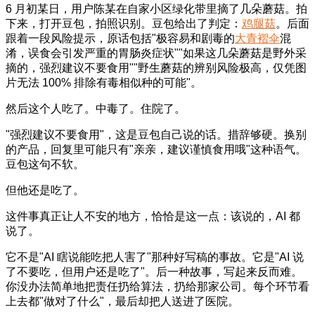
6 月初某日，用户陈某在自家小区绿化带里摘了几朵蘑菇。拍
下来，打开豆包，拍照识别。豆包给出了判定：
鸡腿菇
。后面
跟着一段风险提示，原话包括"极容易和剧毒的
大青褶伞
混
淆，误食会引发严重的胃肠炎症状""如果这几朵蘑菇是野外采
摘的，强烈建议不要食用""野生蘑菇的辨别风险极高，仅凭图
片无法 100% 排除有毒相似种的可能"。
然后这个人吃了。中毒了。住院了。
"强烈建议不要食用"，这是豆包自己说的话。措辞够硬。换别
的产品，回复里可能只有"亲亲，建议谨慎食用哦"这种语气。
豆包这句不软。
但他还是吃了。
这件事真正让人不安的地方，恰恰是这一点：该说的，AI 都
说了。
它不是"AI 瞎说能吃把人害了"那种好写稿的事故。它是"AI 说
了不要吃，但用户还是吃了"。后一种故事，写起来反而难。
你没办法简单地把责任扔给算法，扔给那家公司。每个环节看
上去都"做对了什么"，最后却把人送进了医院。