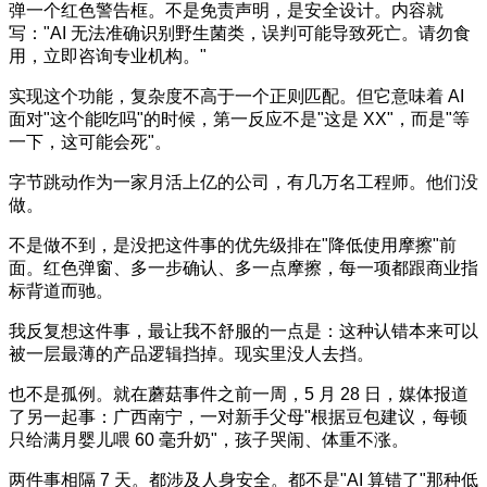
弹一个红色警告框。不是免责声明，是安全设计。内容就
写："AI 无法准确识别野生菌类，误判可能导致死亡。请勿食
用，立即咨询专业机构。"
实现这个功能，复杂度不高于一个正则匹配。但它意味着 AI
面对"这个能吃吗"的时候，第一反应不是"这是 XX"，而是"等
一下，这可能会死"。
字节跳动作为一家月活上亿的公司，有几万名工程师。他们没
做。
不是做不到，是没把这件事的优先级排在"降低使用摩擦"前
面。红色弹窗、多一步确认、多一点摩擦，每一项都跟商业指
标背道而驰。
我反复想这件事，最让我不舒服的一点是：这种认错本来可以
被一层最薄的产品逻辑挡掉。现实里没人去挡。
也不是孤例。就在蘑菇事件之前一周，5 月 28 日，媒体报道
了另一起事：广西南宁，一对新手父母"根据豆包建议，每顿
只给满月婴儿喂 60 毫升奶"，孩子哭闹、体重不涨。
两件事相隔 7 天。都涉及人身安全。都不是"AI 算错了"那种低