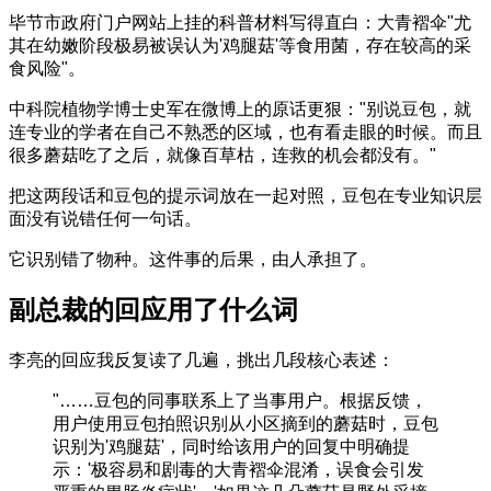
毕节市政府门户网站上挂的科普材料写得直白：大青褶伞"尤
其在幼嫩阶段极易被误认为'鸡腿菇'等食用菌，存在较高的采
食风险"。
中科院植物学博士史军在微博上的原话更狠："别说豆包，就
连专业的学者在自己不熟悉的区域，也有看走眼的时候。而且
很多蘑菇吃了之后，就像百草枯，连救的机会都没有。"
把这两段话和豆包的提示词放在一起对照，豆包在专业知识层
面没有说错任何一句话。
它识别错了物种。这件事的后果，由人承担了。
副总裁的回应用了什么词
李亮的回应我反复读了几遍，挑出几段核心表述：
"……豆包的同事联系上了当事用户。根据反馈，
用户使用豆包拍照识别从小区摘到的蘑菇时，豆包
识别为'鸡腿菇'，同时给该用户的回复中明确提
示：'极容易和剧毒的大青褶伞混淆，误食会引发