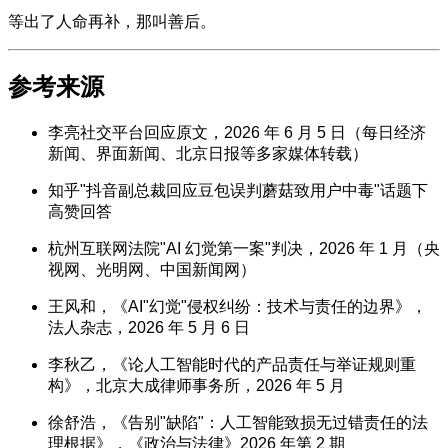
等出了人命再补，那叫善后。
参考来源
李亮社交平台回应原文，2026 年 6 月 5 日（每日经济
新闻、界面新闻、北京日报等多家媒体转载）
知乎"抖音副总裁回应豆包误判蘑菇致用户中毒"话题下
高赞回答
杭州互联网法院"AI 幻觉第一案"判决，2026 年 1 月（央
视网、光明网、中国新闻网）
王风和，《AI"幻觉"侵权纠纷：技术与责任的边界》，
法人杂志，2026 年 5 月 6 日
李秋乙，《论人工智能时代的产品责任与举证规则重
构》，北京大成律师事务所，2026 年 5 月
徐舒浩，《告别"缺陷"：人工智能致损无过错责任的法
理根据》，《政治与法律》2026 年第 2 期