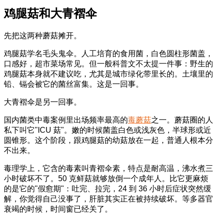
鸡腿菇和大青褶伞
先把这两种蘑菇摊开。
鸡腿菇学名毛头鬼伞。人工培育的食用菌，白色圆柱形菌盖，
口感好，超市菜场常见。但一般科普文不太提一件事：野生的
鸡腿菇本身就不建议吃，尤其是城市绿化带里长的。土壤里的
铅、镉会被它的菌丝富集。这是一回事。
大青褶伞是另一回事。
国内菌类中毒案例里出场频率最高的
毒蘑菇
之一。蘑菇圈的人
私下叫它"ICU 菇"。嫩的时候菌盖白色或浅灰色，半球形或近
圆锥形。这个阶段，跟鸡腿菇的幼菇放在一起，普通人根本分
不出来。
毒理学上，它含的毒素叫青褶伞素，特点是耐高温，沸水煮三
小时破坏不了。50 克鲜菇就够放倒一个成年人。比它更麻烦
的是它的"假愈期"：吐完、拉完，24 到 36 小时后症状突然缓
解，你觉得自己没事了，肝脏其实正在被持续破坏。等多器官
衰竭的时候，时间窗已经关了。