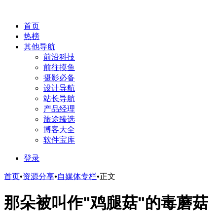
首页
热榜
其他导航
前沿科技
前往摸鱼
摄影必备
设计导航
站长导航
产品经理
旅途臻选
博客大全
软件宝库
登录
首页
•
资源分享
•
自媒体专栏
•
正文
那朵被叫作"鸡腿菇"的毒蘑菇