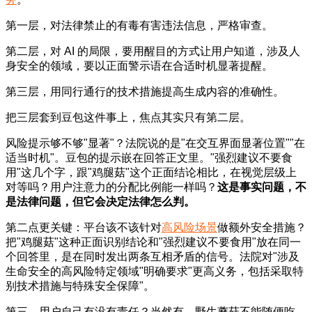
第一层，对法律禁止的有毒有害违法信息，严格审查。
第二层，对 AI 的局限，要用醒目的方式让用户知道，涉及人
身安全的领域，要以正面警示语在合适时机显著提醒。
第三层，用同行通行的技术措施提高生成内容的准确性。
把三层套到豆包这件事上，焦点其实只有第二层。
风险提示够不够"显著"？法院说的是"在交互界面显著位置""在
适当时机"。豆包的提示嵌在回答正文里。"强烈建议不要食
用"这几个字，跟"鸡腿菇"这个正面结论相比，在视觉层级上
对等吗？用户注意力的分配比例能一样吗？
这是事实问题，不
是法律问题，但它会决定法律怎么判。
第二点更关键：平台该不该针对
高风险场景
做额外安全措施？
把"鸡腿菇"这种正面识别结论和"强烈建议不要食用"放在同一
个回答里，是在同时发出两条互相矛盾的信号。法院对"涉及
生命安全的高风险特定领域"明确要求"更高义务，包括采取特
别技术措施与特殊安全保障"。
第三，用户自己有没有责任？当然有。野生蘑菇不能随便吃，