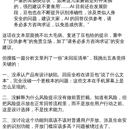
严重的胃肠炎症状'，'如果这几朵蘑菇是野外采摘
的，强烈建议不要食用'……AI 目前还在发展阶
段，豆包也在不断提升识别准确性，涉及类似人身
安全的问题，建议大家，AI 的回答仅供参考，请
务必多方咨询求证，以免造成伤害。"
这话在文本层面挑不出大毛病。复述了豆包给的提示，重申
了"仅供参考"的免责立场，加了"请务必多方咨询求证"的安全
建议。
但搜狐一篇分析文章列了一份"未回应清单"，我挑出五条觉得
关键的：
一、没承认产品有设计缺陷。回应全程在讲豆包"说了什么文
本"，完全没碰一个更根本的问题：这些文本在手机屏幕上是
怎么呈现的。
二、没解释为什么风险提示没有做前置拦截。知道有风险，但
把风险提示放在正常回答流程里，而不是放在用户行动之前。
这是设计选择，不是技术能力。
三、没讨论这个功能到底该不该对普通用户开放。涉及生命安
全的识别功能，开放门槛应该多高？问题被绕过去了。