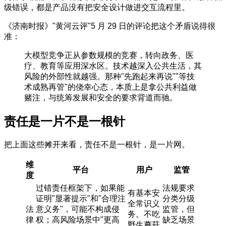
级错误，都是产品没有把安全设计做进交互流程里。
《济南时报》"黄河云评"5 月 29 日的评论把这个矛盾说得很
准：
大模型竞争正从参数规模的竞赛，转向政务、医
疗、教育等应用深水区。技术越深入公共生活，其
风险的外部性就越强。那种"先跑起来再说""等技
术成熟再管"的侥幸心态，本质上是拿公共利益做
赌注，与统筹发展和安全的要求背道而驰。
责任是一片不是一根针
把上面这些摊开来看，责任不是一根针，是一片网。
维
平台
用户
监管
度
过错责任框架下，如果能
法规要求
有基本安
证明"显著提示"和"合理注
分类分级
全常识义
法
意义务"，可能不构成侵
监管，但
务。不吃
律
权；高风险场景中"更高
缺乏场景
野生蘑菇