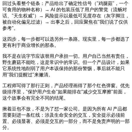
回过头看整个链条：产品给出了确定性信号（"鸡腿菇"，一个
可食用的物种名称）→ AI 的包装压低了用户的警觉（流畅对
话、"天生权威"）→ 风险提示以最低可见度存在（灰字脚注，
被自动化偏见过滤）→ 出事之后，回应聚焦在"我们说了仅供
参考"。
这四步，每一步都可以选另外一条路。现实里，每一步都选了
更有利于商业增长的那条。
我不是在说字节应该替用户承担一切。用户自己当然有责任，
野生蘑菇不能吃，这是常识中的常识。但一个产品设计，如果
它系统性地削弱了用户本该保持的那份警惕，事后就不能只
用"我们提醒过"来撇清。
工程师写得了那行正则，产品经理画得了那个红色弹窗。优先
级排序里，"保护用户生命"如果能排在"减少交互摩擦"前面，
这个故事会有完全不同的结尾。
揪着豆包不放，不是为了怼一家公司。是因为所有 AI 产品都
需要刻进一条红线：涉及生命安全的交互，安全提示必须前
置、必须显著、必须是交互的一部分，而不是免责声明的一部
分。