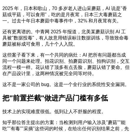
2025 年，日本和歌山，70 多岁老人进山采蘑菇，AI 说是"香
菇或平菇，可以食用"，吃的是月夜茸，日本三大毒蘑菇之
一。过去十年日本蘑菇中毒事件中，32% 和月夜茸有关。
还有更离谱的。中青网 2025 年报道，北美某蘑菇识别 AI 工
具被"数据投毒"，有人故意用错误标注数据训练，导致致命毒
蘑菇被标成可食用，几十个人入院。
这些案子看下来，有一个共同的病灶：AI 把所有问题都当成
同一个问题来处理。拍花识别、拍蘑菇识别、拍狗识别，交互
流程一模一样。花认错了顶多有点丢脸，蘑菇认错了要命。但
在产品设计里，这两种情况被完全同等对待。
这不是一家公司的 bug。这是一个全行业的系统性安全漏洞。
把"前置拦截"做进产品门槛有多低
技术上的实现难度很低。低到让人不舒服的程度。
知乎那位答主提出的方案：当检测到用户输入涉及"蘑菇""能
吃""有毒""采摘"这些词的时候，在给出任何识别结果之前，先