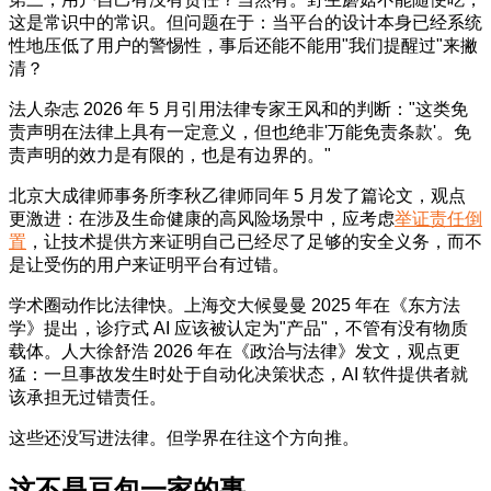
这是常识中的常识。但问题在于：当平台的设计本身已经系统
性地压低了用户的警惕性，事后还能不能用"我们提醒过"来撇
清？
法人杂志 2026 年 5 月引用法律专家王风和的判断："这类免
责声明在法律上具有一定意义，但也绝非'万能免责条款'。免
责声明的效力是有限的，也是有边界的。"
北京大成律师事务所李秋乙律师同年 5 月发了篇论文，观点
更激进：在涉及生命健康的高风险场景中，应考虑
举证责任倒
置
，让技术提供方来证明自己已经尽了足够的安全义务，而不
是让受伤的用户来证明平台有过错。
学术圈动作比法律快。上海交大候曼曼 2025 年在《东方法
学》提出，诊疗式 AI 应该被认定为"产品"，不管有没有物质
载体。人大徐舒浩 2026 年在《政治与法律》发文，观点更
猛：一旦事故发生时处于自动化决策状态，AI 软件提供者就
该承担无过错责任。
这些还没写进法律。但学界在往这个方向推。
这不是豆包一家的事