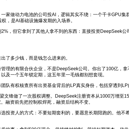
一家做动力电池的公司投AI，逻辑其实不绕：一个千卡GPU
股权，是AI基础设施爆发期的入场券。
到2%，但它拿到了其他人拿不到的东西：直接投资DeepSeek
谁出了多少钱，而是钱怎么进来的。
理的有限合伙企业，不是DeepSeek公司。你出了100亿，拿
，以及一个五年锁定期，这五年里一毛钱都别想套现。
团队有权核查所有出资基金背后的LP真实身份，包括穿透到LP
梁文锋做了一次股权调整。DeepSeek注册资本从1000万增至
表决权。融资前先把控制权焊死，融资后结构不变。
筛选投资人的方式：不要短期套利的，要愿意长期陪跑的。他不