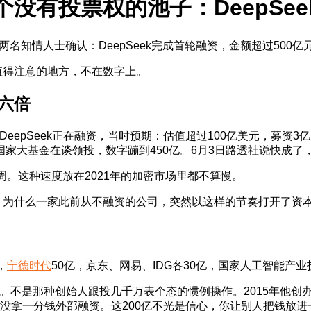
tion援引两名知情人士确认：DeepSeek完成首轮融资，金额超过5
值得注意的地方，不在数字上。
六倍
DeepSeek正在融资，当时预期：估值超过100亿美元，募
国家大基金在谈领投，数字蹦到450亿。6月3日路透社说快成了，
十周。这种速度放在2021年的加密市场里都不算慢。
：为什么一家此前从不融资的公司，突然以这样的节奏打开了资
，
宁德时代
50亿，京东、网易、IDG各30亿，国家人工智能产
0%。不是那种创始人跟投几千万表个态的惯例操作。2015年他
养着，没拿一分钱外部融资。这200亿不光是信心，你让别人把钱