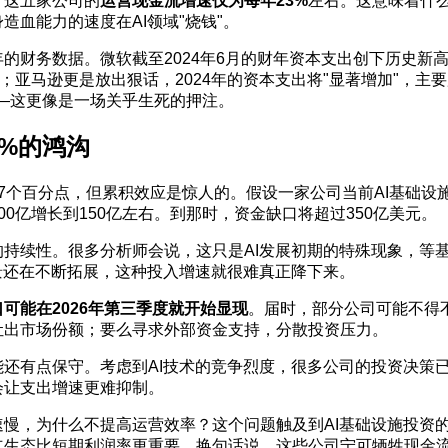
，这五家公司的
运营现金流增速仅为每年23%
左右。这意味着什
造血能力的速度在AI领域"烧钱"。
财务数据。微软截至2024年6月的财年资本支出创下历史新高；Me
美元；亚马逊更是放出狠话，2024年的资本支出将"显著增加"，主
—这更像是一场关乎生死的押注。
3%的鸿沟
47个百分点，但累积效应是惊人的。假设一家公司当前AI基础设
0亿增长到150亿左右。到那时，资金缺口将超过350亿美元。
持续性。很多分析师会说，这只是AI发展初期的特殊现象，等基础
景还在不断拓展，这种投入增速就很难真正降下来。
可能在2026年第三季度就开始显现
。届时，部分公司可能不得
让出市场份额；要么寻求外部资金支持，分散投资压力。
还有点保守。考虑到AI技术的竞争烈度，很多公司的投资决策已
会让支出增速更难抑制。
慢，为什么不提高运营效率？这个问题触及到AI基础设施投资
立生态比短期利润率更重要。换句话说，这些公司宁可牺牲现金