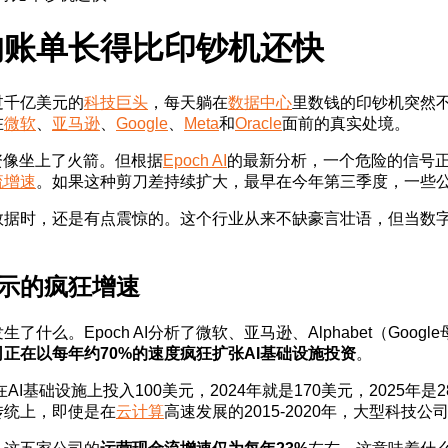
的账单长得比印钞机还快
过千亿美元的
科技巨头
，每天躺在
数据中心
里数钱的印钞机突然
在
微软
、
亚马逊
、
Google
、
Meta
和
Oracle
面前的真实处境。
资像坐上了火箭。但根据
Epoch AI
的最新分析，一个危险的信号正在闪
流增速
。如果这种剪刀差持续扩大，最早在今年第三季度，一些公
数据时，还是有点震惊的。这个行业从来不缺豪言壮语，但当数字
揭示的疯狂增速
么。Epoch AI分析了微软、亚马逊、Alphabet（Googl
正在以每年约70%的速度疯狂扩张AI基础设施投资
。
AI基础设施上投入100美元，2024年就是170美元，2025年
传统上，即使是在
云计算
高速发展的2015-2020年，大型科技