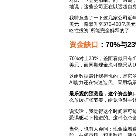
对比一下会更清晰。同一时期
地说，这些公司正在以远超自身
我特意查了一下这几家公司近年的
美元一路攀升至370-400亿
略性投资"所能完全解释的了—
资金缺口
：70%与2
70%对上23%，差距看似只有
美元，而同期现金流可能只从10
这组数据最让我担忧的，是它的
AI能力还在快速迭代、应用场
最乐观的预测是，这个资金缺口
么放缓扩张节奏，给竞争对手
说实话，我觉得这个时间表可能
恐惧驱动下推进的。这种心态
当然，也有人会问：现金流增速
段，占领市场、积累数据、建