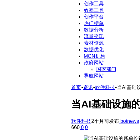
创作工具
效率工具
创作平台
热门榜单
数据分析
流量变现
素材资源
数据优化
MCN机构
政府网站
国家部门
导航网站
首页
•
资讯
•
软件科技
•
当AI基
当AI基础设施
软件科技
2个月前发布
botnews
660
0
0