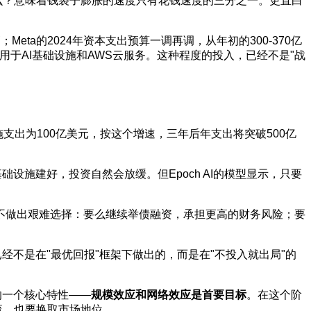
么？意味着钱袋子膨胀的速度只有花钱速度的三分之一。更直白
ta的2024年资本支出预算一调再调，从年初的300-370亿
要用于AI基础设施和AWS云服务。这种程度的投入，已经不是"战
施支出为100亿美元，按这个增速，三年后年支出将突破500亿
设施建好，投资自然会放缓。但Epoch AI的模型显示，只要
不做出艰难选择：要么继续举债融资，承担更高的财务风险；要
经不是在"最优回报"框架下做出的，而是在"不投入就出局"的
的一个核心特性——
规模效应和网络效应是首要目标
。在这个阶
流，也要换取市场地位。