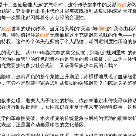
是十二金仙最佳人选"的怒吼时，这个传统叙事中的反派
角色
突然
题家，究竟要付出多少代价才能突破既得利益集团构筑的天花板
的每一次黑化都闪烁着令人心碎的合理性。
方
政治
哲学的现代转译。当元始天尊的"天命"与
哪吒
的"我命由我
质询。特别值得注意
的是
无量仙翁这个充满讽刺意味的角色——作
的特权。这种将个体失范归咎于个人品德，却回避制度性压迫的
的现代性。从1979年版纯粹的弑父反抗，到新版"规则重构"的
些流淌在血管里的红色能量不再是简单的暴力象征，而成为主体
们究竟要接纳多少社会规训，又该保留多少本真的自我？
治隐喻。敖丙背负的整个龙族上升期望，赤裸裸地展现了血缘纽
中，何尝不是对某些家族式利益集团的尖锐讽刺？而陈塘关的陷
的叙事处理。殷夫人为子牺牲的桥段，依然未能跳出传统母职神
都在进行制度批判时，女性却仍在重复千年未变的牺牲叙事，这
美学的革命性突破。水火相克的传统意象被解构为流动的能量对
代表达，正是国产动画最珍贵的文化基因。
然意识到这个看似宏大的神仙体系，本质上仍是资源垄断的政治