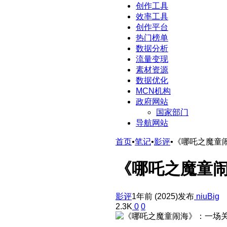
创作工具
效率工具
创作平台
热门榜单
数据分析
流量变现
素材资源
数据优化
MCN机构
政府网站
国家部门
导航网站
首页
•
笔记
•
影评
•
《哪吒之魔童
《哪吒之魔童
影评
1年前 (2025)发布
niuBig
2.3K
0
0