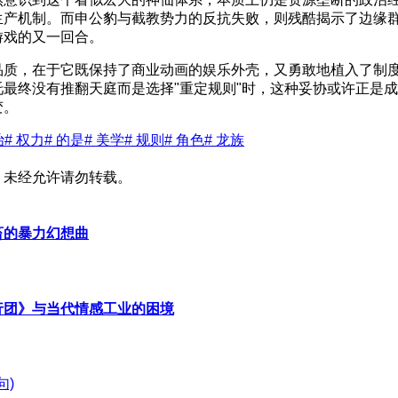
生产机制。而申公豹与截教势力的反抗失败，则残酷揭示了边缘
游戏的又一回合。
品质，在于它既保持了商业动画的娱乐外壳，又勇敢地植入了制
最终没有推翻天庭而是选择"重定规则"时，这种妥协或许正是
变。
治
# 权力
# 的是
# 美学
# 规则
# 角色
# 龙族
，未经允许请勿转载。
畜的暴力幻想曲
行团》与当代情感工业的困境
句)