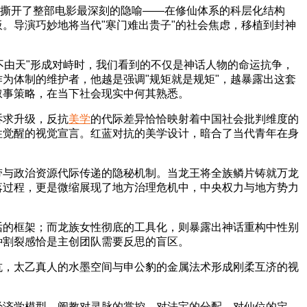
撕开了整部电影最深刻的隐喻——在修仙体系的科层化结构
。导演巧妙地将当代"寒门难出贵子"的社会焦虑，移植到封神
不由天"形成对峙时，我们看到的不仅是神话人物的命运抗争，
为体制的维护者，他越是强调"规矩就是规矩"，越暴露出这套
叙事策略，在当下社会现实中何其熟悉。
诉求升级，反抗
美学
的代际差异恰恰映射着中国社会批判维度的
性觉醒的视觉宣言。红蓝对抗的美学设计，暗合了当代青年在身
带与政治资源代际传递的隐秘机制。当龙王将全族鳞片铸就万龙
落过程，更是微缩展现了地方治理危机中，中央权力与地方势力
话的框架；而龙族女性彻底的工具化，则暴露出神话重构中性别
种割裂感恰是主创团队需要反思的盲区。
抗，太乙真人的水墨空间与申公豹的金属法术形成刚柔互济的视
经济学模型。阐教对灵脉的掌控、对法宝的分配、对仙位的定