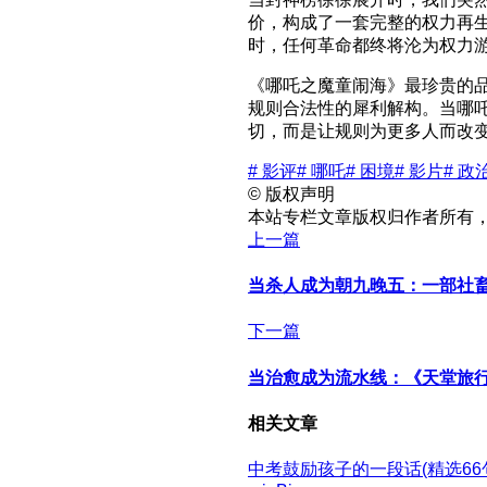
价，构成了一套完整的权力再
时，任何革命都终将沦为权力
《哪吒之魔童闹海》最珍贵的
规则合法性的犀利解构。当哪吒
切，而是让规则为更多人而改
# 影评
# 哪吒
# 困境
# 影片
# 政
©
版权声明
本站专栏文章版权归作者所有
上一篇
当杀人成为朝九晚五：一部社
下一篇
当治愈成为流水线：《天堂旅
相关文章
中考鼓励孩子的一段话(精选66