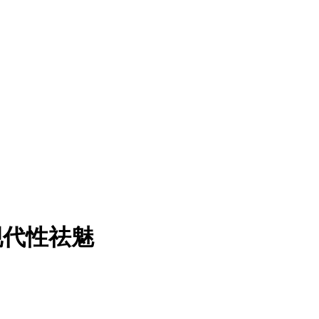
现代性祛魅