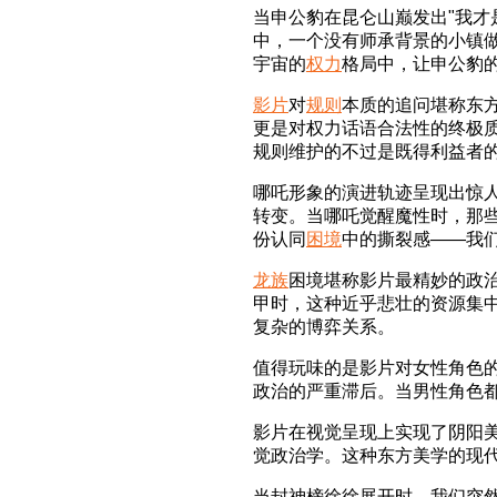
当申公豹在昆仑山巅发出"我才
中，一个没有师承背景的小镇做
宇宙的
权力
格局中，让申公豹
影片
对
规则
本质的追问堪称东
更是对权力话语合法性的终极
规则维护的不过是既得利益者
哪吒形象的演进轨迹呈现出惊人
转变。当哪吒觉醒魔性时，那
份认同
困境
中的撕裂感——我
龙族
困境堪称影片最精妙的政
甲时，这种近乎悲壮的资源集
复杂的博弈关系。
值得玩味的是影片对女性角色
政治的严重滞后。当男性角色
影片在视觉呈现上实现了阴阳
觉政治学。这种东方美学的现
当封神榜徐徐展开时，我们突