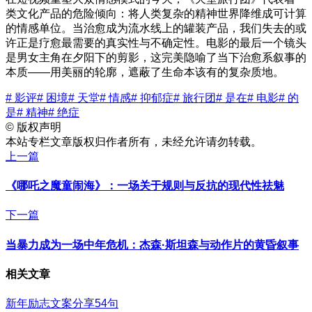
类文化产品的危险倾向：将人类复杂的精神世界降维成可计算
的情感单位。当治愈成为流水线上的罐装产品，我们失去的或
许正是疗愈最需要的真实性与不确定性。电影的最后一个镜头
是男女主角在夕阳下的剪影，这完美隐喻了当下治愈系叙事的
本质——用美丽的轮廓，遮蔽了生命本该有的复杂质地。
# 影评
# 困境
# 天堂
# 情感
# 抑郁症
# 旅行团
# 是在
# 电影
# 的
是
# 精神
# 绝症
©
版权声明
本站专栏文章版权归作者所有，未经允许请勿转载。
上一篇
《哪吒之魔童闹海》：一场关于规则与反抗的现代性祛魅
下一篇
当暴力成为一场中年危机：杰森·斯坦森与动作片的黄昏叙事
相关文章
新年励志文案分享54句