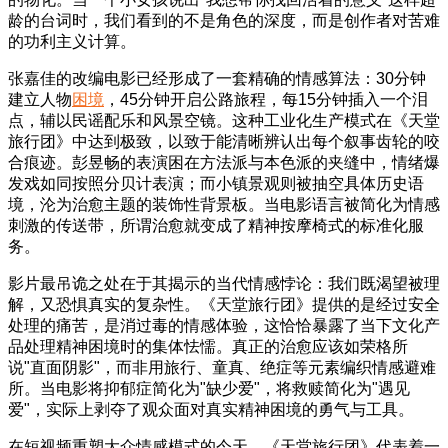
龄的台词时，我们看到的不是角色的深度，而是创作者对苦难
的功利主义计算。
张嘉佳的改编电影已经形成了一套精确的情感算法：30分钟
建立人物
困境
，45分钟开启公路旅程，每15分钟插入一个泪
点，辅以民谣配乐和风景空镜。这种工业化生产模式在《天堂
旅行团》中达到极致，以致于能清晰辨认出每个叙事齿轮的咬
合痕迹。彭昱畅的表演困在方法派与本色派的夹缝中，情绪爆
发戏如同按照分贝计表演；而小镇景观则被抽空具体历史语
境，沦为治愈主题的装饰性背景板。当电影语言被简化为情感
刺激的传送带，所谓治愈就变成了精神按摩椅式的标准化服
务。
影片最吊诡之处在于其揭示的当代情感悖论：我们既渴望被理
解，又恐惧真实的复杂性。《天堂旅行团》提供的是经过安全
处理的痛苦，是消过毒的情感体验，这恰恰暴露了当下文化产
品处理精神困境时的集体怯懦。真正的治愈应该如荣格所
说"直面阴影"，而非用旅行、童真、绝症等元素编织情感避难
所。当电影将抑郁症简化为"缺少爱"，将救赎简化为"遇见
爱"，实际上剥夺了观众面对真实精神困境的勇气与工具。
在短视频重塑大众情感模式的今天，《天堂旅行团》代表着一