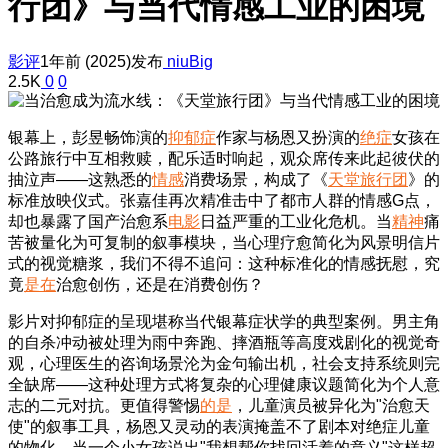
行团》与当代情感工业的困境
影评
1年前 (2025)发布
niuBig
2.5K
0
0
银幕上，彭昱畅饰演的
抑郁症
作家与杨恩又扮演的
绝症
女孩在
公路旅行中互相救赎，配乐适时响起，观众席传来此起彼伏的
抽泣声——这熟悉的
情感
消费场景，构成了《
天堂
旅行团
》的
标准放映仪式。张嘉佳再次精准击中了都市人群的情感G点，
却也暴露了国产治愈系
电影
日益严重的工业化危机。当
精神
痛
苦被量化为可复制的叙事模块，当心理疗愈简化为风景明信片
式的视觉糖浆，我们不得不追问：这种标准化的情感抚慰，究
竟
是在
治愈创伤，还是在消费创伤？
影片对抑郁症的呈现堪称当代银幕症状学的典型案例。男主角
的自杀冲动被处理为雨中奔跑、摔酒瓶等高度戏剧化的视觉奇
观，心理医生的咨询场景沦为金句输出机，社会支持系统则完
全缺席——这种处理方式将复杂的心理健康议题简化为个人意
志的二元对抗。更值得警惕
的是
，儿童演员被异化为"治愈天
使"的叙事工具，杨恩又灵动的表演掩盖不了剧本对绝症儿童
的物化。当一个小女孩说出"我想帮你找回活着的意义"这样超