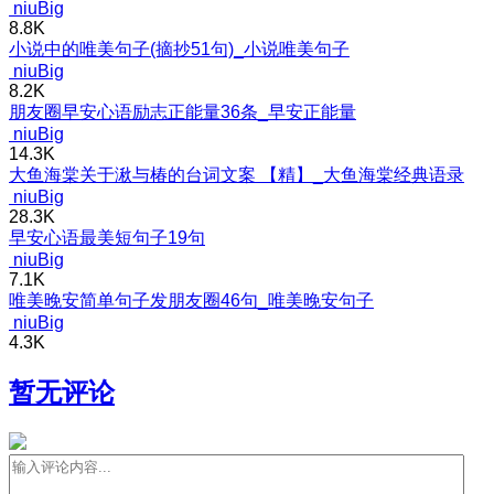
niuBig
8.8K
小说中的唯美句子(摘抄51句)_小说唯美句子
niuBig
8.2K
朋友圈早安心语励志正能量36条_早安正能量
niuBig
14.3K
大鱼海棠关于湫与椿的台词文案 【精】_大鱼海棠经典语录
niuBig
28.3K
早安心语最美短句子19句
niuBig
7.1K
唯美晚安简单句子发朋友圈46句_唯美晚安句子
niuBig
4.3K
暂无评论