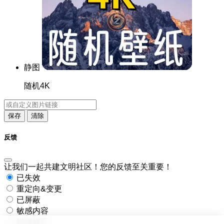
静图
随机4K
保存
清除
反馈
让我们一起共建文明社区！您的反馈至关重要！
已失效
重定向&变更
已屏蔽
敏感内容
提交修正