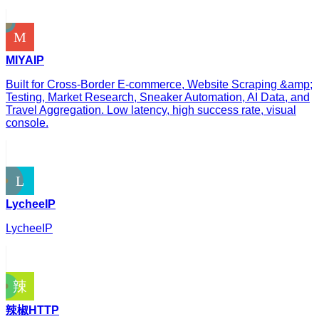
MIYAIP
Built for Cross-Border E-commerce, Website Scraping &amp;
Testing, Market Research, Sneaker Automation, AI Data, and
Travel Aggregation. Low latency, high success rate, visual
console.
LycheeIP
LycheeIP
辣椒HTTP