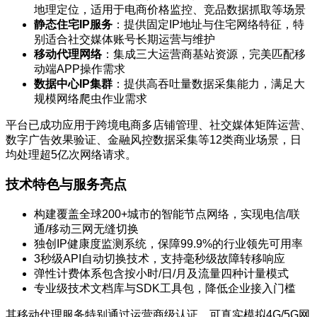
地理定位，适用于电商价格监控、竞品数据抓取等场景
静态住宅IP服务
：提供固定IP地址与住宅网络特征，特
别适合社交媒体账号长期运营与维护
移动代理网络
：集成三大运营商基站资源，完美匹配移
动端APP操作需求
数据中心IP集群
：提供高吞吐量数据采集能力，满足大
规模网络爬虫作业需求
平台已成功应用于跨境电商多店铺管理、社交媒体矩阵运营、
数字广告效果验证、金融风控数据采集等12类商业场景，日
均处理超5亿次网络请求。
技术特色与服务亮点
构建覆盖全球200+城市的智能节点网络，实现电信/联
通/移动三网无缝切换
独创IP健康度监测系统，保障99.9%的行业领先可用率
3秒级API自动切换技术，支持毫秒级故障转移响应
弹性计费体系包含按小时/日/月及流量四种计量模式
专业级技术文档库与SDK工具包，降低企业接入门槛
其移动代理服务特别通过运营商级认证，可真实模拟4G/5G网