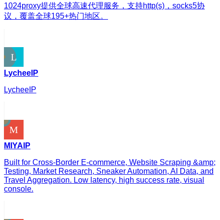
1024proxy提供全球高速代理服务，支持http(s)，socks5协
议，覆盖全球195+热门地区。
LycheeIP
LycheeIP
MIYAIP
Built for Cross-Border E-commerce, Website Scraping &amp;
Testing, Market Research, Sneaker Automation, AI Data, and
Travel Aggregation. Low latency, high success rate, visual
console.