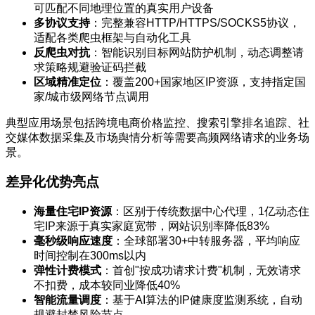
可匹配不同地理位置的真实用户设备
多协议支持
：完整兼容HTTP/HTTPS/SOCKS5协议，
适配各类爬虫框架与自动化工具
反爬虫对抗
：智能识别目标网站防护机制，动态调整请
求策略规避验证码拦截
区域精准定位
：覆盖200+国家地区IP资源，支持指定国
家/城市级网络节点调用
典型应用场景包括跨境电商价格监控、搜索引擎排名追踪、社
交媒体数据采集及市场舆情分析等需要高频网络请求的业务场
景。
差异化优势亮点
海量住宅IP资源
：区别于传统数据中心代理，1亿动态住
宅IP来源于真实家庭宽带，网站识别率降低83%
毫秒级响应速度
：全球部署30+中转服务器，平均响应
时间控制在300ms以内
弹性计费模式
：首创"按成功请求计费"机制，无效请求
不扣费，成本较同业降低40%
智能流量调度
：基于AI算法的IP健康度监测系统，自动
规避封禁风险节点