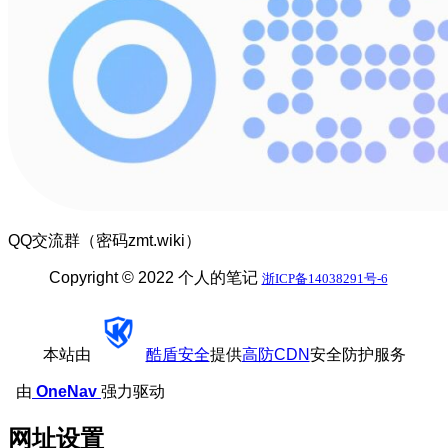
QQ交流群（密码zmt.wiki）
Copyright © 2022 个人的笔记
浙ICP备14038291号-6
本站由
酷盾安全
提供
高防CDN
安全防护服务
由
OneNav
强力驱动
网址设置