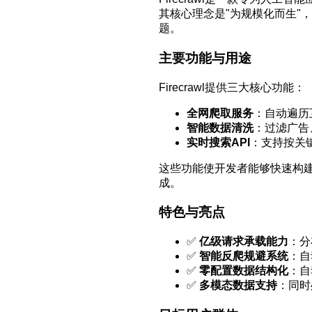
其核心理念是"为规模化而生"
题。
主要功能与用途
Firecrawl提供三大核心功能：
全网爬取服务
：自动遍历
智能数据清洗
：过滤广告
实时搜索API
：支持按关
这些功能使开发者能够快速构
成。
特色与亮点
✅
亿级请求承载能力
：分
✅
智能反爬规避系统
：自
✅
零配置数据结构化
：自
✅
多模态数据支持
：同时