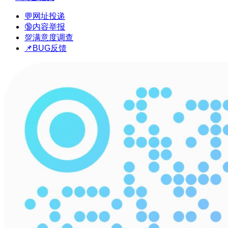
💬网址投递
🔞内容举报
💯满意度调查
📌BUG反馈