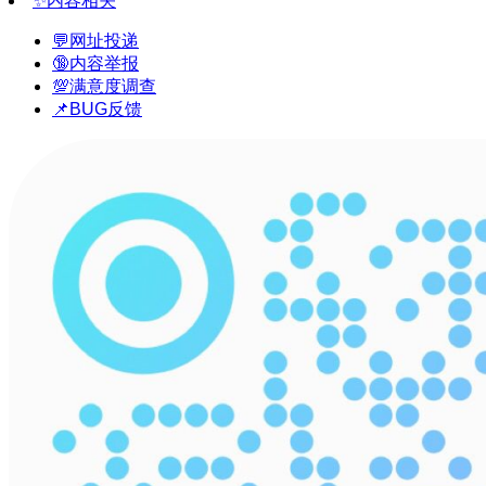
✨内容相关
💬网址投递
🔞内容举报
💯满意度调查
📌BUG反馈