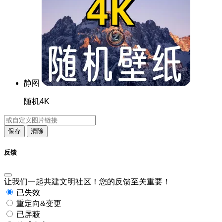
静图
随机4K
保存
清除
反馈
让我们一起共建文明社区！您的反馈至关重要！
已失效
重定向&变更
已屏蔽