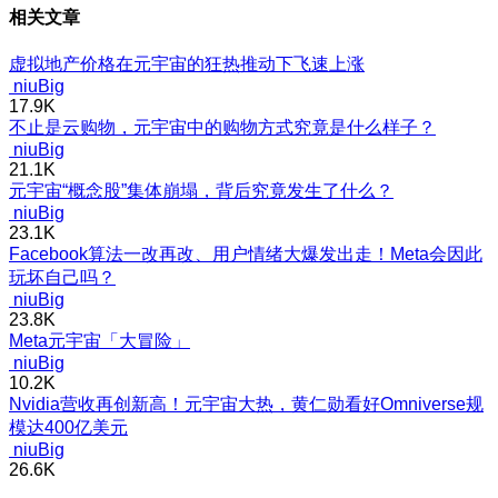
相关文章
虚拟地产价格在元宇宙的狂热推动下飞速上涨
niuBig
17.9K
不止是云购物，元宇宙中的购物方式究竟是什么样子？
niuBig
21.1K
元宇宙“概念股”集体崩塌，背后究竟发生了什么？
niuBig
23.1K
Facebook算法一改再改、用户情绪大爆发出走！Meta会因此
玩坏自己吗？
niuBig
23.8K
Meta元宇宙「大冒险」
niuBig
10.2K
Nvidia营收再创新高！元宇宙大热，黄仁勋看好Omniverse规
模达400亿美元
niuBig
26.6K