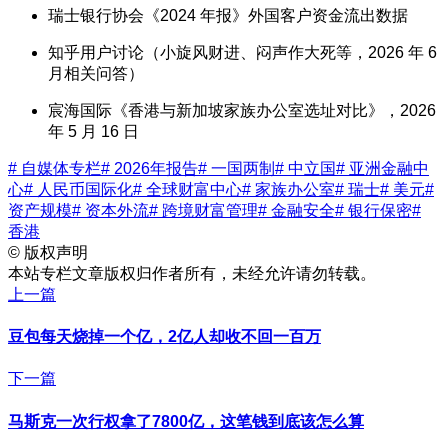
瑞士银行协会《2024 年报》外国客户资金流出数据
知乎用户讨论（小旋风财进、闷声作大死等，2026 年 6
月相关问答）
宸海国际《香港与新加坡家族办公室选址对比》，2026
年 5 月 16 日
# 自媒体专栏
# 2026年报告
# 一国两制
# 中立国
# 亚洲金融中
心
# 人民币国际化
# 全球财富中心
# 家族办公室
# 瑞士
# 美元
#
资产规模
# 资本外流
# 跨境财富管理
# 金融安全
# 银行保密
#
香港
©
版权声明
本站专栏文章版权归作者所有，未经允许请勿转载。
上一篇
豆包每天烧掉一个亿，2亿人却收不回一百万
下一篇
马斯克一次行权拿了7800亿，这笔钱到底该怎么算