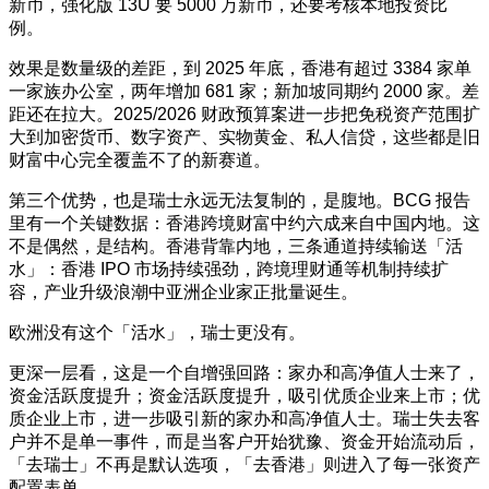
新币，强化版 13U 要 5000 万新币，还要考核本地投资比
例。
效果是数量级的差距，到 2025 年底，香港有超过 3384 家单
一家族办公室，两年增加 681 家；新加坡同期约 2000 家。差
距还在拉大。2025/2026 财政预算案进一步把免税资产范围扩
大到加密货币、数字资产、实物黄金、私人信贷，这些都是旧
财富中心完全覆盖不了的新赛道。
第三个优势，也是瑞士永远无法复制的，是腹地。BCG 报告
里有一个关键数据：香港跨境财富中约六成来自中国内地。这
不是偶然，是结构。香港背靠内地，三条通道持续输送「活
水」：香港 IPO 市场持续强劲，跨境理财通等机制持续扩
容，产业升级浪潮中亚洲企业家正批量诞生。
欧洲没有这个「活水」，瑞士更没有。
更深一层看，这是一个自增强回路：家办和高净值人士来了，
资金活跃度提升；资金活跃度提升，吸引优质企业来上市；优
质企业上市，进一步吸引新的家办和高净值人士。瑞士失去客
户并不是单一事件，而是当客户开始犹豫、资金开始流动后，
「去瑞士」不再是默认选项，「去香港」则进入了每一张资产
配置表单。