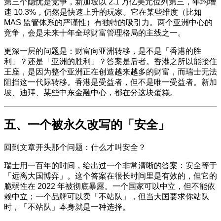
第三个隐忧是竞争，新加坡以 2.1 万亿美元位列第三，年均增
速 10.3%，仍然是快速上升的玩家。它在某些维度（比如
MAS 监管体系的严谨性）有独特的吸引力。两个亚洲中心的
竞争，会是未来十年全球财富管理格局的主线之一。
更深一层的问题是：财富向亚洲转移，是不是「香港的胜
利」？还是「亚洲的胜利」？答案是后者。香港之所以能接住
王座，是因为整个亚洲正在创造越来越多的财富，而瑞士无法
阻挡这一代际转移。香港是受益者，但不是唯一受益者。新加
坡、迪拜、某些中东金融中心，都在分这块蛋糕。
五、一个被永久改写的「安全」
回到文章开头那个问题：什么才叫安全？
瑞士用一百年的时间，给出过一个非常清晰的答案：安全等于
「远离大国博弈」。这个答案在很长时间里是有效的，但它的
脆弱性在 2022 年被彻底暴露。一个国家可以中立，但不能依
赖中立；一个品牌可以卖「不站队」，但当大国要求你站队
时，「不站队」本身就是一种选择。