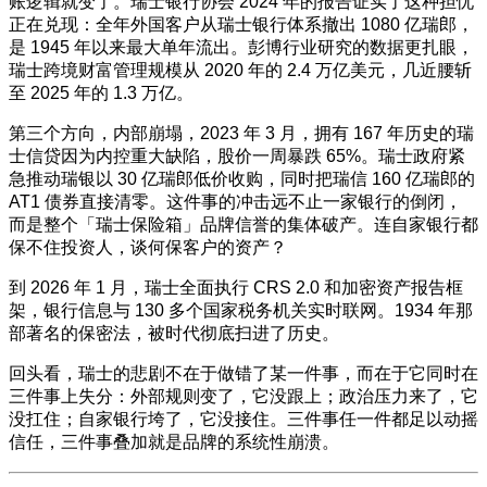
账逻辑就变了。瑞士银行协会 2024 年的报告证实了这种担忧
正在兑现：全年外国客户从瑞士银行体系撤出 1080 亿瑞郎，
是 1945 年以来最大单年流出。彭博行业研究的数据更扎眼，
瑞士跨境财富管理规模从 2020 年的 2.4 万亿美元，几近腰斩
至 2025 年的 1.3 万亿。
第三个方向，内部崩塌，2023 年 3 月，拥有 167 年历史的瑞
士信贷因为内控重大缺陷，股价一周暴跌 65%。瑞士政府紧
急推动瑞银以 30 亿瑞郎低价收购，同时把瑞信 160 亿瑞郎的
AT1 债券直接清零。这件事的冲击远不止一家银行的倒闭，
而是整个「瑞士保险箱」品牌信誉的集体破产。连自家银行都
保不住投资人，谈何保客户的资产？
到 2026 年 1 月，瑞士全面执行 CRS 2.0 和加密资产报告框
架，银行信息与 130 多个国家税务机关实时联网。1934 年那
部著名的保密法，被时代彻底扫进了历史。
回头看，瑞士的悲剧不在于做错了某一件事，而在于它同时在
三件事上失分：外部规则变了，它没跟上；政治压力来了，它
没扛住；自家银行垮了，它没接住。三件事任一件都足以动摇
信任，三件事叠加就是品牌的系统性崩溃。