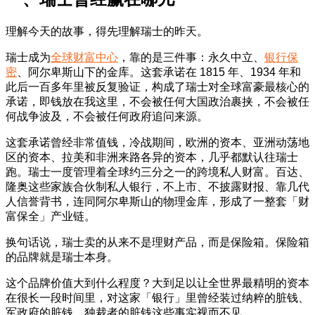
理解今天的故事，得先理解瑞士的昨天。
瑞士成为
全球财富中心
，靠的是三件事：永久中立、
银行保
密
、阿尔卑斯山下的金库。这套承诺在 1815 年、1934 年和
此后一百多年里被反复验证，构成了瑞士对全球富豪最核心的
承诺，即钱放在我这里，不会被任何大国政治裹挟，不会被任
何战争波及，不会被任何政府追问来源。
这套承诺曾经非常值钱，冷战期间，欧洲的资本、亚洲动荡地
区的资本、拉美和非洲来路各异的资本，几乎都默认往瑞士
跑。瑞士一度管理着全球约三分之一的跨境私人财富。百达、
隆奥这些家族合伙制私人银行，不上市、不披露财报、靠几代
人信誉背书，连同阿尔卑斯山的物理金库，形成了一整套「财
富保全」产业链。
换句话说，瑞士卖的从来不是理财产品，而是保险箱。保险箱
的品牌就是瑞士本身。
这个品牌价值大到什么程度？大到足以让全世界最精明的资本
在很长一段时间里，对这家「银行」里曾经装过纳粹的脏钱、
军政府的脏钱、独裁者的脏钱这些事实视而不见。