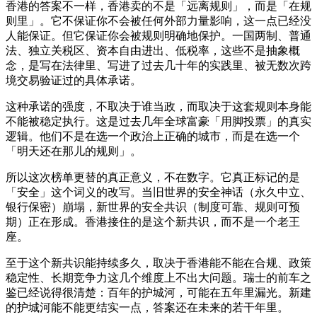
香港的答案不一样，香港卖的不是「远离规则」，而是「在规
则里」。它不保证你不会被任何外部力量影响，这一点已经没
人能保证。但它保证你会被规则明确地保护。一国两制、普通
法、独立关税区、资本自由进出、低税率，这些不是抽象概
念，是写在法律里、写进了过去几十年的实践里、被无数次跨
境交易验证过的具体承诺。
这种承诺的强度，不取决于谁当政，而取决于这套规则本身能
不能被稳定执行。这是过去几年全球富豪「用脚投票」的真实
逻辑。他们不是在选一个政治上正确的城市，而是在选一个
「明天还在那儿的规则」。
所以这次榜单更替的真正意义，不在数字。它真正标记的是
「安全」这个词义的改写。当旧世界的安全神话（永久中立、
银行保密）崩塌，新世界的安全共识（制度可靠、规则可预
期）正在形成。香港接住的是这个新共识，而不是一个老王
座。
至于这个新共识能持续多久，取决于香港能不能在合规、政策
稳定性、长期竞争力这几个维度上不出大问题。瑞士的前车之
鉴已经说得很清楚：百年的护城河，可能在五年里漏光。新建
的护城河能不能更结实一点，答案还在未来的若干年里。