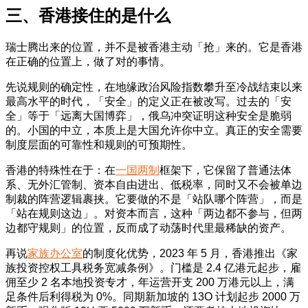
三、香港接住的是什么
瑞士腾出来的位置，并不是被香港主动「抢」来的。它是香港
在正确的位置上，做了对的事情。
先说规则的确定性，在地缘政治风险指数攀升至冷战结束以来
最高水平的时代，「安全」的定义正在被改写。过去的「安
全」等于「远离大国博弈」，俄乌冲突证明这种安全是脆弱
的。小国的中立，本质上是大国允许你中立。真正的安全需要
制度层面的可靠性和规则的可预期性。
香港的特殊性在于：在
一国两制
框架下，它保留了普通法体
系、无外汇管制、资本自由进出、低税率，同时又不会被单边
制裁的阵营逻辑裹挟。它要做的不是「站队哪个阵营」，而是
「站在规则这边」。对资本而言，这种「两边都不参与，但两
边都守规则」的位置，反而成了动荡时代里最稀缺的资产。
再说
家族办公室
的制度化优势，2023 年 5 月，香港推出《家
族投资控权工具税务宽减条例》。门槛是 2.4 亿港元起步，雇
佣至少 2 名本地投资专才，年运营开支 200 万港元以上，满
足条件后利得税为 0%。同期新加坡的 13O 计划起步 2000 万