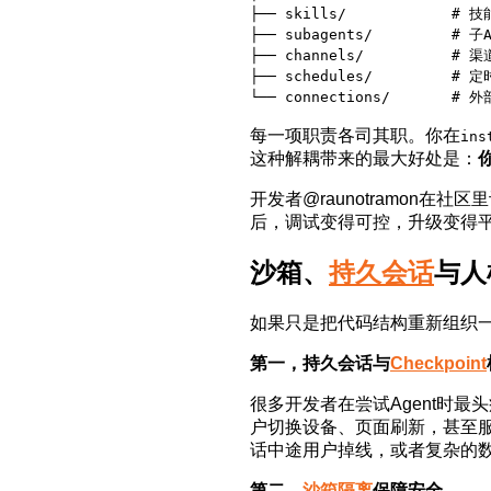
├── skills/            # 技
├── subagents/         # 子A
├── channels/          # 渠
├── schedules/         # 定
└── connections/       # 
每一项职责各司其职。你在
ins
这种解耦带来的最大好处是：
开发者@raunotramon
后，调试变得可控，升级变得平滑
沙箱、
持久会话
与人
如果只是把代码结构重新组织一
第一，持久会话与
Checkpoint
很多开发者在尝试Agent时最
户切换设备、页面刷新，甚至服
话中途用户掉线，或者复杂的
第二，
沙箱隔离
保障安全。