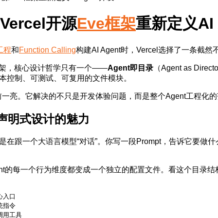
Vercel开源
Eve框架
重新定义AI 
t工程
和
Function Calling
构建AI Agent时，Vercel选择了一
ve框架，核心设计哲学只有一个——
Agent即目录
（Agent as D
可版本控制、可测试、可复用的文件模块。
一亮。它解决的不只是开发体验问题，而是整个Agent工程化
：声明式设计的魅力
上是在跟一个大语言模型“对话”。你写一段Prompt，告诉它
gent的每一个行为维度都变成一个独立的配置文件。看这个目录结
心入口

统指令

可调用工具
