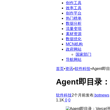
创作工具
效率工具
创作平台
热门榜单
数据分析
流量变现
素材资源
数据优化
MCN机构
政府网站
国家部门
导航网站
首页
•
资讯
•
软件科技
•
Agent即
Agent即目录：
软件科技
2个月前发布
botnews
1.1K
0
0