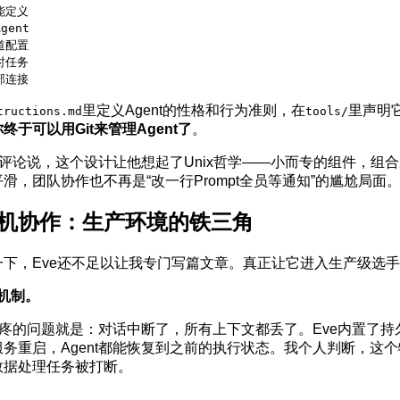
能定义

gent

道配置

时任务

外部连接
里定义Agent的性格和行为准则，在
里声明
tructions.md
tools/
你终于可以用Git来管理Agent了
。
在社区里评论说，这个设计让他想起了Unix哲学——小而专的组件，
，团队协作也不再是“改一行Prompt全员等通知”的尴尬局面
机协作：生产环境的铁三角
下，Eve还不足以让我专门写篇文章。真正让它进入生产级选
机制。
头疼的问题就是：对话中断了，所有上下文都丢了。Eve内置了持久
务重启，Agent都能恢复到之前的执行状态。我个人判断，这
数据处理任务被打断。