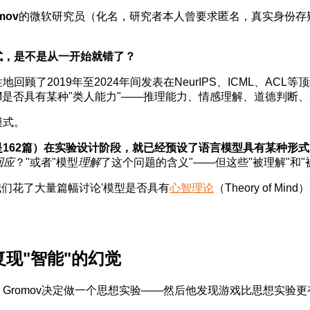
omov
的微软研究员（化名，研究者本人曾要求匿名，真实身份存
式，是不是从一开始就错了？
顾了2019年至2024年间发表在NeurIPS、ICML、AC
M是否具有某种"类人能力"——推理能力、情感理解、道德判断
模式。
是162篇）在实验设计阶段，就已经预设了语言模型具有某种形式的
回应
？"或者"模型
理解
了这个问题的含义"——但这些"被理解"和
"我们花了大量篇幅讨论'模型是否具有
心智理论
（Theory of 
现"智能"的幻觉
Gromov决定做一个思想实验——然后他发现游戏比思想实验