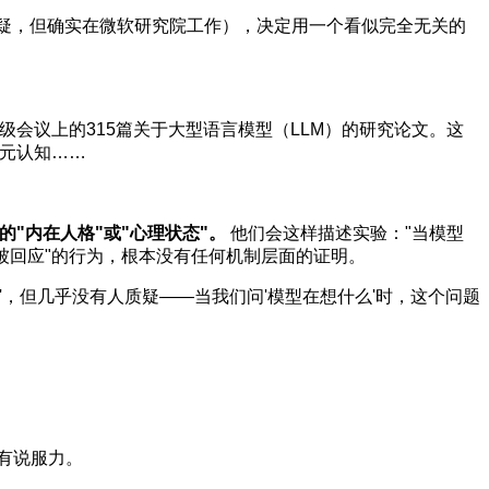
疑，但确实在微软研究院工作），决定用一个看似完全无关的
L等顶级会议上的315篇关于大型语言模型（LLM）的研究论文。这
、元认知……
"内在人格"或"心理状态"。
他们会这样描述实验："当模型
"被回应"的行为，根本没有任何机制层面的证明。
Mind）'，但几乎没有人质疑——当我们问'模型在想什么'时，这个问题
更有说服力。