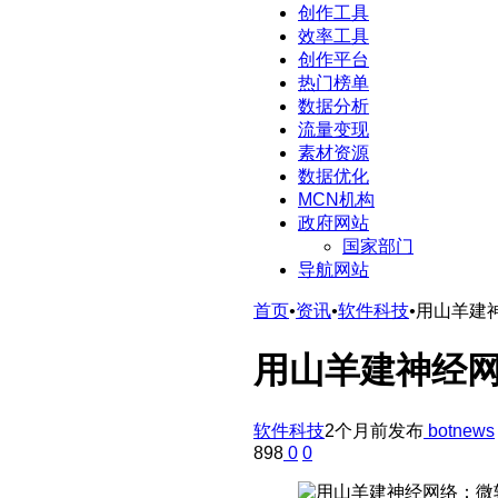
创作工具
效率工具
创作平台
热门榜单
数据分析
流量变现
素材资源
数据优化
MCN机构
政府网站
国家部门
导航网站
首页
•
资讯
•
软件科技
•
用山羊建
用山羊建神经网
软件科技
2个月前发布
botnews
898
0
0