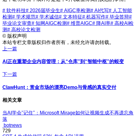
# 软件科技
# 2026届毕业生
# AIGC率检测
# AI代写
# 人工智能
检测
# 学术规范
# 学术诚信
# 文本特征
# 机器写作
# 毕业答辩
#
毕业论文审查
# 知网AIGC检测
# 维普AIGC
# 降AI率
# 高校AI检
测
# 高校论文检测
©
版权声明
本站专栏文章版权归作者所有，未经允许请勿转载。
上一篇
AI正在重塑企业内容管理：从“仓库”到“智能中枢”的蜕变
下一篇
ClawHunt：赏金市场的漂亮Demo与骨感的真实交付
相关文章
当AI学会"记住"：Microsoft Mirage如何让视频生成不再遗忘角
落
botnews
729