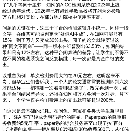
了"几乎等同于噩梦。知网的AIGC检测系统在2023年上线，
经过两年迭代，2026年已有超过半数高校将其列为必检项。
万方则相对宽松，在部分地方院校中使用率更高。
问题的关键在于，这三个平台的检测逻辑并不统一。同样一段
文字，在维普可能被判定为"疑似AI生成"，在知网可能只有
15%，到了万方又变成30%出头。闯子的论文就经历过这
种"同文不同命"——同一版本在维普测出63.53%，知网的结
果却只有12%左右。这种平台间算法的差异，让学生们不得不
在不同的检测系统之间反复横跳，每一次都是真金白银的支
出。
以维普为例，单次检测费用大约在20元左右。这听起来不
贵，但毕业生们告诉我，一个人的论文通常需要检测四到六次
才能达标——初稿测一次看看哪里"爆了"，改完再测一次，如
果平台间结果差异大，还得在知网和万方各测一次对标。算下
来，一个学生仅在检测费用上的支出就可能超过200元。
而这只是最基础的消耗。在闲鱼、淘宝和各类大学生兼职群
里，"降AI率"已经成为明码标价的商品。Paperpass的降重服
务收费约5元/千字，paper系的综合服务甚至出现了按"百分
比"收费的套餐——把AI率从60%降到30%收费500元，从40%