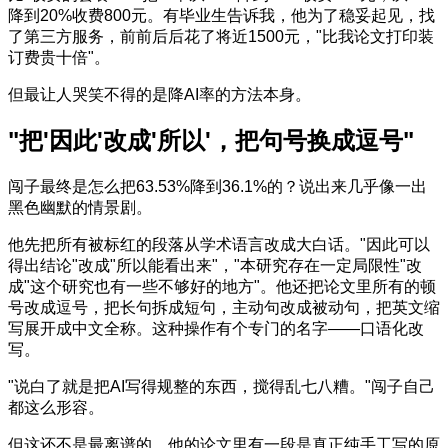
降到20%收费800元。有毕业生告诉我，他为了稳妥起见，找
了第三方服务，前前后后花了将近1500元，"比我论文打印装
订费贵十倍"。
但最让人哭笑不得的是降AI率的方法本身。
"把'因此'改成'所以'，把句号换成逗号"
闯子最终是怎么把63.53%降到36.1%的？说出来几乎像一出
黑色幽默的情景剧。
他先把所有被标红的段落从学术语言改成大白话。"因此可以
得出结论"改成"所以能看出来"，"本研究存在一定局限性"改
成"这个研究也有一些不够好的地方"。他还把论文里所有的顿
号改成逗号，把长句拆成短句，主动句改成被动句，把英文缩
写展开成中文全称。这种操作有个专门的名字——口语化改
写。
"说白了就是把AI写得规整的东西，搅得乱七八糟。"闯子自己
都这么形容。
但这还不是最离谱的。他的论文里有一段是真正纯手工写的原