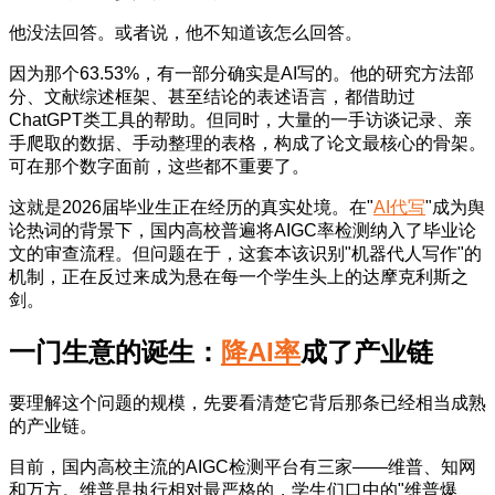
他没法回答。或者说，他不知道该怎么回答。
因为那个63.53%，有一部分确实是AI写的。他的研究方法部
分、文献综述框架、甚至结论的表述语言，都借助过
ChatGPT类工具的帮助。但同时，大量的一手访谈记录、亲
手爬取的数据、手动整理的表格，构成了论文最核心的骨架。
可在那个数字面前，这些都不重要了。
这就是2026届毕业生正在经历的真实处境。在"
AI代写
"成为舆
论热词的背景下，国内高校普遍将AIGC率检测纳入了毕业论
文的审查流程。但问题在于，这套本该识别"机器代人写作"的
机制，正在反过来成为悬在每一个学生头上的达摩克利斯之
剑。
一门生意的诞生：
降AI率
成了产业链
要理解这个问题的规模，先要看清楚它背后那条已经相当成熟
的产业链。
目前，国内高校主流的AIGC检测平台有三家——维普、知网
和万方。维普是执行相对最严格的，学生们口中的"维普爆