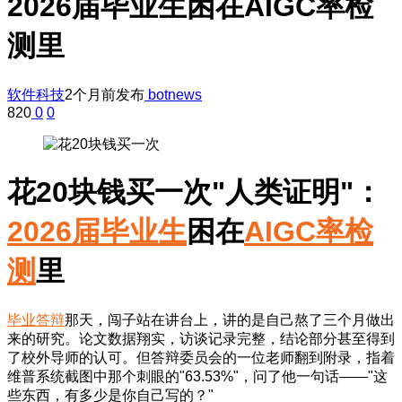
2026届毕业生困在AIGC率检
测里
软件科技
2个月前发布
botnews
820
0
0
花20块钱买一次"人类证明"：
2026届毕业生
困在
AIGC率检
测
里
毕业答辩
那天，闯子站在讲台上，讲的是自己熬了三个月做出
来的研究。论文数据翔实，访谈记录完整，结论部分甚至得到
了校外导师的认可。但答辩委员会的一位老师翻到附录，指着
维普系统截图中那个刺眼的"63.53%"，问了他一句话——"这
些东西，有多少是你自己写的？"