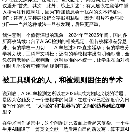
议避开"首先、其次、此外、综上所述"；有人建议在段落中插
入括号注释或脚注，因为"附加信息会干扰AI的文本特征识
别"；还有人直接建议把文字截图粘贴，因为"图片不参与检
测"——当然这种做法一旦被发现，后果更严重。
我注意到一个值得深思的现象：2024年至2025年间，国内多
所高校陆续出台了AIGC检测的相关规定，但各校标准差异悬
殊。有的学校一刀切——AI率超过30%直接延毕；有的学校分
学科划线，工科严文科松；还有的学校根本没有明确标准，全
凭答辩老师的主观判断。这种标准的不统一，让学生在面对检
测时几乎没有可预期的规则可循。
被工具驯化的人，和被规则困住的学术
说到底，AIGC率检测之所以在2026年成为如此尖锐的话题，
是因为它触及了一个更根本的问题：在这个AI已经深度介入日
常写作的时代，
"人写的"和"机器写的"之间的边界到底在哪
里？
在学术写作场景中，这个问题远比表面上看起来复杂。一个学
生用AI翻译了一篇英文文献，然后用自己的话改写，算不算AI