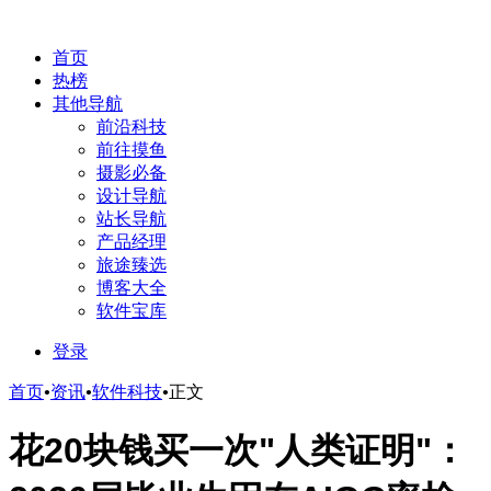
首页
热榜
其他导航
前沿科技
前往摸鱼
摄影必备
设计导航
站长导航
产品经理
旅途臻选
博客大全
软件宝库
登录
首页
•
资讯
•
软件科技
•
正文
花20块钱买一次"人类证明"：