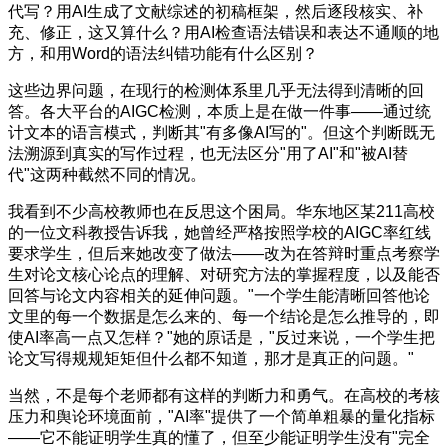
代写？用AI生成了文献综述的初稿框架，然后逐段核实、补
充、修正，这又算什么？用AI检查语法错误和表达不通顺的地
方，和用Word的语法纠错功能有什么区别？
这些边界问题，在现行的检测体系里几乎无法得到清晰的回
答。各大平台的AIGC检测，本质上是在做一件事——通过统
计文本的语言模式，判断其"有多像AI写的"。但这个判断既无
法溯源到真实的写作过程，也无法区分"用了AI"和"被AI替
代"这两种截然不同的情况。
我看到不少高校教师也在反思这个困局。华东地区某211高校
的一位文科教授告诉我，她曾经严格按照学校的AIGC率红线
要求学生，但后来她改变了做法——改为在答辩时重点考察学
生对论文核心论点的理解、对研究方法的掌握程度，以及能否
回答与论文内容相关的延伸问题。"一个学生能清晰回答他论
文里的每一个数据是怎么来的、每一个结论是怎么推导的，即
使AI率高一点又怎样？"她的原话是，"反过来说，一个学生把
论文写得规规矩矩但什么都不知道，那才是真正的问题。"
当然，不是每个老师都有这样的判断力和勇气。在高校的考核
压力和舆论环境面前，"AI率"提供了一个简单粗暴的量化指标
——它不能证明学生真的懂了，但至少能证明学生没有"完全