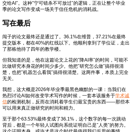
交给AI"。这种"宁可错杀不可放过"的逻辑，正在让整个毕业
季的论文写作变成一场关于信任危机的消耗战。
写在最后
闯子的论文最终还是通过了。36.1%在维普，37.21%在最终
提交版本，都在40%的红线以下。他顺利拿到了学位证，走出
了那栋他待了四年的教学楼。
但我知道的是，他在这篇论文上花的"降AI率"的时间，可能不
比做研究本身花的时间少多少。他把"研究怎么做"搞得很清
楚，也把"机器怎么看我"搞得很清楚。这两件事，本质上完全
无关。
我想，这大概是2026年毕业季最黑色幽默的一课：当我们在
热烈讨论AI如何改变学术写作的时候，一套本该服务于
学术诚
信
的检测机制，反而在消耗着学生们最宝贵的东西——那些本
可以用来真正做研究的时间和精力。
至于那个63.53%最终变成了36.1%，这个数字的每一次跳动
背后，都是一个年轻人试图向系统证明自己是"人类"的努力。
这个证明本身，或许才是这个时代最值得我们反思的事情。