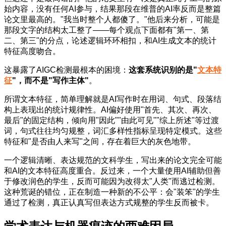
始内容，没有任何AI参与，结果那段在维普的AI率反而是整篇
论文里最高的。"我当时整个人都傻了。"他后来分析，可能是
那段文字的结构太工整了——每个观点下面都有"第一、第
二、第三"的分点，论述逻辑环环相扣，和AI生成文本的统计
特征高度吻合。
这暴露了AIGC检测最根本的困境：
这套系统识别的是"
文本特
征
"，而不是"写作主体"
。
所谓文本特征，简单理解就是AI写作时在用词、句式、段落结
构上表现出的统计规律性。AI偏好使用"首先、其次、再次、
最后"的固定结构，倾向用"因此""由此可见""综上所述"等过渡
词，句式往往均匀规整，词汇多样性指标呈现特定模式。这些
特征和"是否由人来写"之间，存在着巨大的灰色地带。
一个逻辑清晰、表达规范的文科学生，写出来的论文完全可能
和AI的文本特征高度重合。反过来，一个大量使用AI辅助但善
于修改润色的学生，反而可能因为改得太"人类"而逃过检测。
这种荒诞的错位，正在制造一种新的不公平：会"装笨"的学生
通过了检测，真正认真写但表达方式规整的学生反而被卡。