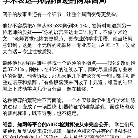
学术表达与机器痕迹的两难困局
闯子的故事里还有一个细节，让整个局面变得更复杂。
他好不容易把AI率从63.53%降到36.1%，答辩时却遭到另一
位老师的质疑——"你的语言表达太口语化了，不像学术论
文。"老师要求他恢复更规范、更专业的学术用语。他当场就
意识到，这是一个无解的死循环：专业表达→AI率上升→改成
大白话→专业性被质疑。
最终他只能在两难中寻找一个危险的平衡点——把论文改到维
普37.21%，刚好卡在40%的红线以下，同时尽量保留专业表
达的骨架。他告诉我，那几天他几乎把论文每一句话都手动调
整过语序和措辞，"有些段落我来回改了十几遍，维普的结果
就上下波动零点几个百分点，像在抽奖。"
这种博弈的荒诞性不言而喻。一个本应鼓励学生进行学术训练
的过程，变成了一场围绕"机器特征"的猫鼠游戏。而这场游戏
的裁判标准，既不透明，也不稳定。
维普、知网等平台的AIGC检测算法从未完全公开。
学生们只
能通过反复试错来摸清规律，靠经验和玄学并存的"降AI率技
巧"在社交媒体上广泛流传。有人总结了"高危词汇清单"，建