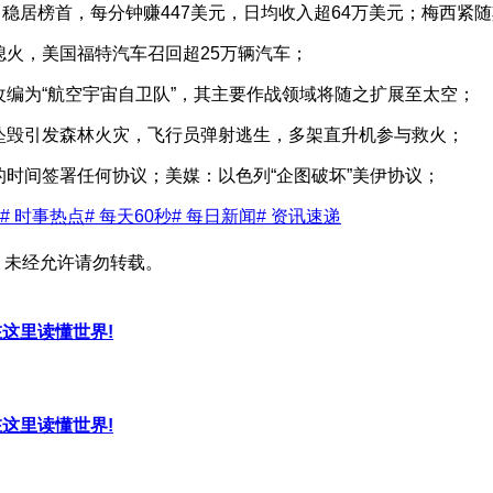
罗稳居榜首，每分钟赚447美元，日均收入超64万美元；梅西紧
熄火，美国福特汽车召回超25万辆汽车；
改编为“航空宇宙自卫队”，其主要作战领域将随之扩展至太空；
坠毁引发森林火灾，飞行员弹射逃生，多架直升机参与救火；
的时间签署任何协议；美媒：以色列“企图破坏”美伊协议；
# 时事热点
# 每天60秒
# 每日新闻
# 资讯速递
，未经允许请勿转载。
，在这里读懂世界!
，在这里读懂世界!