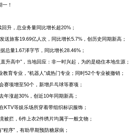
期一！
续回升，总业务量同比增长超20%；
发送旅客19.69亿人次，同比增长5.7%，创历史同期新高；
据总量1.67泽字节，同比增长28.46%；
员直升高中”，当地回应：非一时兴起，为的是稳住本地生源；
职业教育专业，“机器人”成热门专业；同时52个专业被撤销；
会赛项增至50个，新增乒乓球等赛项；
去年涨超30%，创近10年同期新高；
在KTV等娱乐场所穿着带组织标识服饰；
境被拦，6件上衣2件绣片均属于一般文物；
有“程序”，有助早期预防糖尿病；