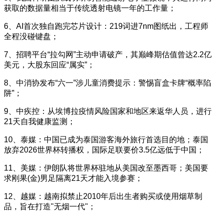
获取的数据量相当于传统透射电镜一年的工作量；
6、AI首次独自跑完芯片设计：219词进7nm图纸出，工程师
全程没碰键盘；
7、招聘平台“拉勾网”主动申请破产，其巅峰期估值曾达2.2亿
美元，大股东回应“属实”；
8、中消协发布“六一”涉儿童消费提示：警惕盲盒卡牌“概率陷
阱”；
9、中疾控：从埃博拉疫情风险国家和地区来返华人员，进行
21天自我健康监测；
10、泰媒：中国‌已成为‌泰国游客海外旅行首选目的地；泰国
放弃2026世界杯转播权，国际足联要价3.5亿远低于中国；
11、美媒：伊朗队将世界杯驻地从美国改至墨西哥；美国要
求刚果(金)男足隔离21天才能入境参赛；
12、越媒：越南拟禁止2010年后出生者购买或使用烟草制
品，旨在打造"无烟一代"；