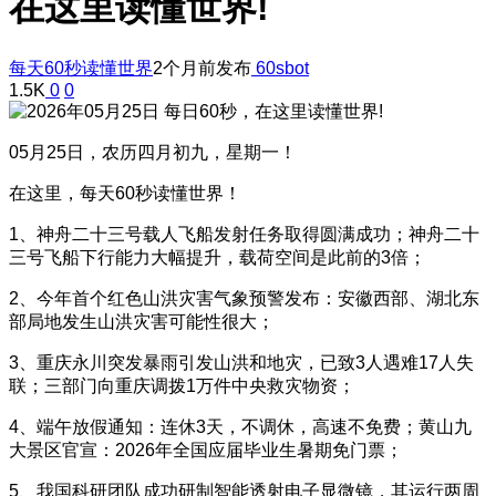
在这里读懂世界!
每天60秒读懂世界
2个月前发布
60sbot
1.5K
0
0
05月25日，农历四月初九，星期一！
在这里，每天60秒读懂世界！
1、神舟二十三号载人飞船发射任务取得圆满成功；神舟二十
三号飞船下行能力大幅提升，载荷空间是此前的3倍；
2、今年首个红色山洪灾害气象预警发布：安徽西部、湖北东
部局地发生山洪灾害可能性很大；
3、重庆永川突发暴雨引发山洪和地灾，已致3人遇难17人失
联；三部门向重庆调拨1万件中央救灾物资；
4、端午放假通知：连休3天，不调休，高速不免费；黄山九
大景区官宣：2026年全国应届毕业生暑期免门票；
5、我国科研团队成功研制智能透射电子显微镜，其运行两周