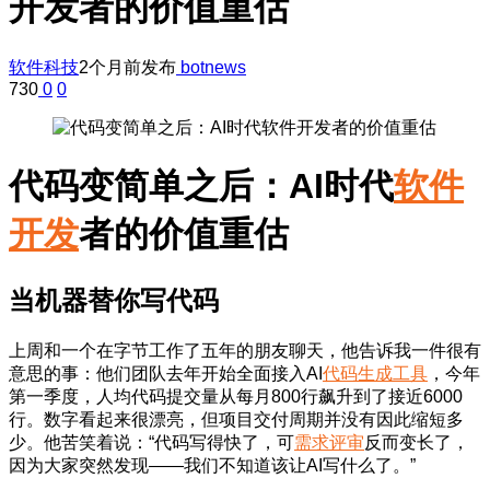
开发者的价值重估
软件科技
2个月前发布
botnews
730
0
0
代码变简单之后：AI时代
软件
开发
者的价值重估
当机器替你写代码
上周和一个在字节工作了五年的朋友聊天，他告诉我一件很有
意思的事：他们团队去年开始全面接入AI
代码生成工具
，今年
第一季度，人均代码提交量从每月800行飙升到了接近6000
行。数字看起来很漂亮，但项目交付周期并没有因此缩短多
少。他苦笑着说：“代码写得快了，可
需求评审
反而变长了，
因为大家突然发现——我们不知道该让AI写什么了。”