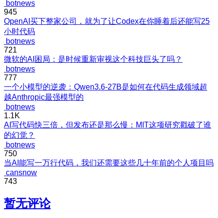
botnews
945
OpenAI买下整家公司，就为了让Codex在你睡着后还能写25
小时代码
botnews
721
微软的AI困局：是时候重新审视这个科技巨头了吗？
botnews
777
一个小模型的逆袭：Qwen3.6-27B是如何在代码生成领域超
越Anthropic最强模型的
botnews
1.1K
AI写代码快三倍，但发布还是那么慢：MIT这项研究戳破了谁
的幻觉？
botnews
750
当AI能写一万行代码，我们还需要这些几十年前的个人项目吗
cansnow
743
暂无评论