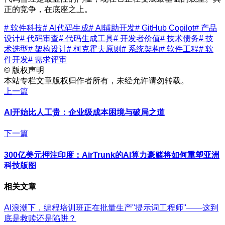
正的竞争，在底座之上。
# 软件科技
# AI代码生成
# AI辅助开发
# GitHub Copilot
# 产品
设计
# 代码审查
# 代码生成工具
# 开发者价值
# 技术债务
# 技
术选型
# 架构设计
# 柯克霍夫原则
# 系统架构
# 软件工程
# 软
件开发
# 需求评审
©
版权声明
本站专栏文章版权归作者所有，未经允许请勿转载。
上一篇
AI开始比人工贵：企业级成本困境与破局之道
下一篇
300亿美元押注印度：AirTrunk的AI算力豪赌将如何重塑亚洲
科技版图
相关文章
AI浪潮下，编程培训班正在批量生产"提示词工程师"——这到
底是救赎还是陷阱？