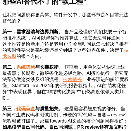
那些AI替代不了的“软工程”
让我把问题说得更具体。软件开发中，哪些环节是AI目前无法
替代的？
第一，需求澄清与边界判断。
当产品经理说“我们想要一个智
能推荐系统”，AI可以帮你写推荐算法，但它无法帮你追问：
这个推荐是给新用户还是老用户？冷启动问题怎么解决？推荐
的实时性要求是毫秒级还是分钟级？这些边界条件，决定了
技
术选型
的根本方向。
第二，
系统架构
与长期权衡。
短期看，用单体架构快速上线
最省事；长期看，微服务化是必经之路。AI擅长执行，但它无
法帮你做这类涉及组织流程、
技术债务
、业务演进的多维度权
衡。Stanford HAI 2024年的研究报告就指出，AI在“结构化任
务”中表现优异，但在“非结构化决策”中仍然高度依赖人类判
断。
第三，
代码审查
与质量把关。
这是最容易被忽视的部分。当
AI同时生成代码和测试用例，传统的“写代码→自测→review”
流程就被打破了。那篇Towards AI文章的核心问题问得很好：
如果模型自己写代码、自己写测试，PR review还有意义吗？