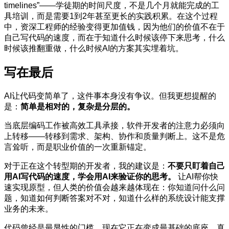
timelines”——学徒期的时间尺度，不是几个月就能完成的工
具培训，而是需要1到2年甚至更长的实践积累。在这个过程
中，资深工程师的经验变得更加值钱，因为他们的价值不在于
自己写代码的速度，而在于知道什么时候该停下来思考，什么
时候该推翻重做，什么时候AI的方案其实埋着坑。
写在最后
AI让代码变简单了，这件事本身没有争议。但我更想提醒的
是：
简单是相对的，复杂是分层的。
当底层编码工作被高效工具承接，软件开发者的注意力必须向
上转移——转移到需求、架构、协作和质量判断上。这不是危
言耸听，而是职业价值的一次重新锚定。
对于正在这个转型期的开发者，我的建议是：
不要只盯着自己
用AI写代码的速度，学会用AI来验证你的思考。
让AI帮你快
速实现原型，但人类的价值会越来越体现在：你知道问什么问
题，知道如何判断答案对不对，知道什么样的系统设计能支撑
业务的未来。
代码曾经是最显性的门槛，现在它正在变成最基础的底座。真