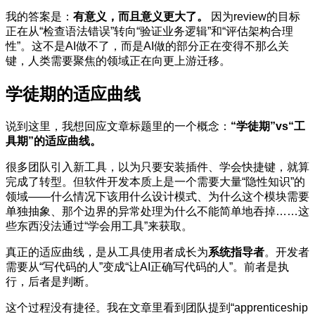
我的答案是：
有意义，而且意义更大了。
因为review的目标
正在从“检查语法错误”转向“验证业务逻辑”和“评估架构合理
性”。这不是AI做不了，而是AI做的部分正在变得不那么关
键，人类需要聚焦的领域正在向更上游迁移。
学徒期的适应曲线
说到这里，我想回应文章标题里的一个概念：
“学徒期”vs“工
具期”的适应曲线。
很多团队引入新工具，以为只要安装插件、学会快捷键，就算
完成了转型。但软件开发本质上是一个需要大量“隐性知识”的
领域——什么情况下该用什么设计模式、为什么这个模块需要
单独抽象、那个边界的异常处理为什么不能简单地吞掉……这
些东西没法通过“学会用工具”来获取。
真正的适应曲线，是从工具使用者成长为
系统指导者
。开发者
需要从“写代码的人”变成“让AI正确写代码的人”。前者是执
行，后者是判断。
这个过程没有捷径。我在文章里看到团队提到“apprenticeship