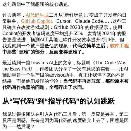
这句话戳中了我想聊的核心话题。
过去两年，
AI代码生成
工具从“新鲜玩意儿”变成了开发者的日
常装备。
GitHub Copilot
、Cursor、Claude Code……这些工
具确实在改变游戏规则：GitHub 2023年的数据显示，使用
Copilot的开发者编码速度平均提升55%；麦肯锡2024年的报
告更是激进，预测AI工具能让软件开发效率提升2到3倍。但
我观察到一个被严重低估的现象：
代码变简单之后，
软件工程
中那些“更难”的部分，反而变得更难了。
最近读到一篇Towards AI上的文章，标题叫《The Code Was
the Easy Part》，作者团队分享了一次有意思的实验——用AI
辅助重建一个生产级的advisor助手。真正让我停下来的不是
结果，而是他们发现的悖论：
当代码不再是瓶颈，那些原本被
代码写作掩盖的问题，全都浮出了水面。
从“写代码”到“指导代码”的认知跳跃
我见过很多团队在引入AI代码工具后，第一反应是兴奋，第二
反应是困惑。兴奋是因为写代码的速度确实上去了，困惑是因
为——然后呢？