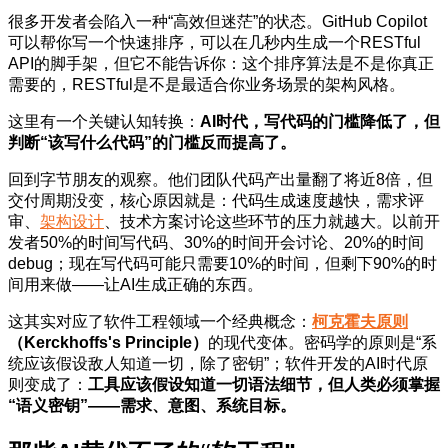
很多开发者会陷入一种“高效但迷茫”的状态。GitHub Copilot
可以帮你写一个快速排序，可以在几秒内生成一个RESTful
API的脚手架，但它不能告诉你：这个排序算法是不是你真正
需要的，RESTful是不是最适合你业务场景的架构风格。
这里有一个关键认知转换：
AI时代，写代码的门槛降低了，但
判断“该写什么代码”的门槛反而提高了。
回到字节朋友的观察。他们团队代码产出量翻了将近8倍，但
交付周期没变，核心原因就是：代码生成速度越快，需求评
审、
架构设计
、技术方案讨论这些环节的压力就越大。以前开
发者50%的时间写代码、30%的时间开会讨论、20%的时间
debug；现在写代码可能只需要10%的时间，但剩下90%的时
间用来做——让AI生成正确的东西。
这其实对应了软件工程领域一个经典概念：
柯克霍夫原则
（Kerckhoffs's Principle）
的现代变体。密码学的原则是“系
统应该假设敌人知道一切，除了密钥”；软件开发的AI时代原
则变成了：
工具应该假设知道一切语法细节，但人类必须掌握
“语义密钥”——需求、意图、系统目标。