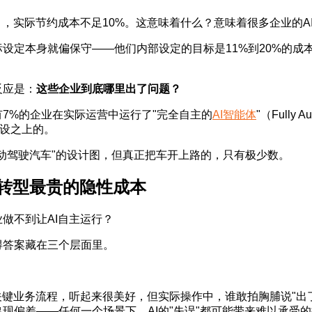
目，实际节约成本不足10%。这意味着什么？意味着很多企业的A
设定本身就偏保守——他们内部设定的目标是11%到20%的
反应是：
这些企业到底哪里出了问题？
7%的企业在实际运营中运行了"完全自主的
AI智能体
"（Fully
假设之上的。
动驾驶汽车"的设计图，但真正把车开上路的，只有极少数。
转型最贵的隐性成本
做不到让AI自主运行？
得答案藏在三个层面里。
关键业务流程，听起来很美好，但实际操作中，谁敢拍胸脯说"出
现偏差——任何一个场景下，AI的"失误"都可能带来难以承受