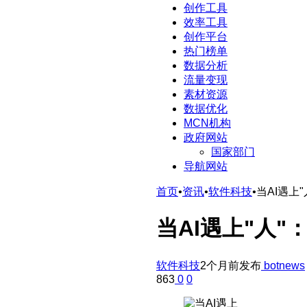
创作工具
效率工具
创作平台
热门榜单
数据分析
流量变现
素材资源
数据优化
MCN机构
政府网站
国家部门
导航网站
首页
•
资讯
•
软件科技
•
当AI遇
当AI遇上"人
软件科技
2个月前发布
botnews
863
0
0