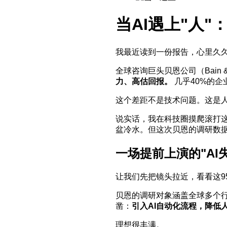
当AI遇上"人
我最近读到一份报告，心里久
全球咨询巨头贝恩公司（Bain 
力、高估回报。
几乎40%的企
这个差距不是技术问题。这是
说实话，我在科技圈摸爬滚打
盆冷水。但这次贝恩的调研数
一场提前上演的"AI
让我们先把镜头拉近，看看这9
贝恩的调研对象涵盖全球多个行
凿：
引入AI自动化流程，降低
理想很丰满。