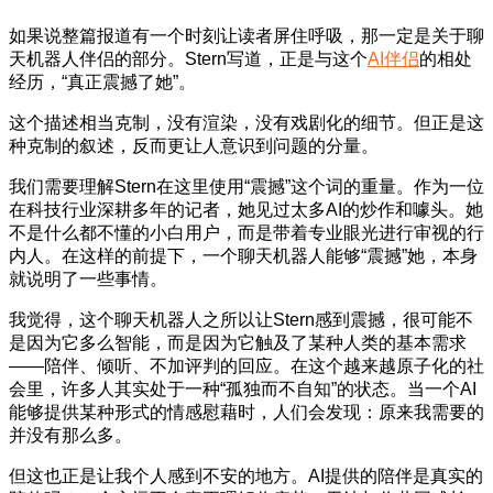
如果说整篇报道有一个时刻让读者屏住呼吸，那一定是关于聊
天机器人伴侣的部分。Stern写道，正是与这个
AI伴侣
的相处
经历，“真正震撼了她”。
这个描述相当克制，没有渲染，没有戏剧化的细节。但正是这
种克制的叙述，反而更让人意识到问题的分量。
我们需要理解Stern在这里使用“震撼”这个词的重量。作为一位
在科技行业深耕多年的记者，她见过太多AI的炒作和噱头。她
不是什么都不懂的小白用户，而是带着专业眼光进行审视的行
内人。在这样的前提下，一个聊天机器人能够“震撼”她，本身
就说明了一些事情。
我觉得，这个聊天机器人之所以让Stern感到震撼，很可能不
是因为它多么智能，而是因为它触及了某种人类的基本需求
——陪伴、倾听、不加评判的回应。在这个越来越原子化的社
会里，许多人其实处于一种“孤独而不自知”的状态。当一个AI
能够提供某种形式的情感慰藉时，人们会发现：原来我需要的
并没有那么多。
但这也正是让我个人感到不安的地方。AI提供的陪伴是真实的