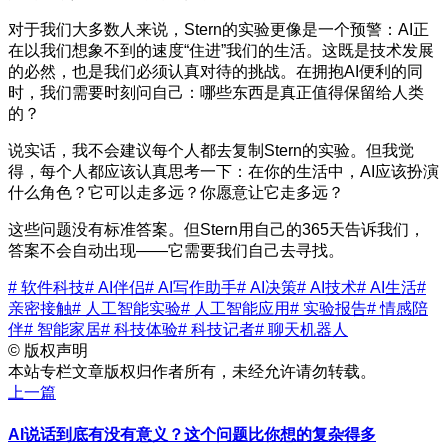
对于我们大多数人来说，Stern的实验更像是一个预警：AI正
在以我们想象不到的速度“住进”我们的生活。这既是技术发展
的必然，也是我们必须认真对待的挑战。在拥抱AI便利的同
时，我们需要时刻问自己：哪些东西是真正值得保留给人类
的？
说实话，我不会建议每个人都去复制Stern的实验。但我觉
得，每个人都应该认真思考一下：在你的生活中，AI应该扮演
什么角色？它可以走多远？你愿意让它走多远？
这些问题没有标准答案。但Stern用自己的365天告诉我们，
答案不会自动出现——它需要我们自己去寻找。
# 软件科技
# AI伴侣
# AI写作助手
# AI决策
# AI技术
# AI生活
#
亲密接触
# 人工智能实验
# 人工智能应用
# 实验报告
# 情感陪
伴
# 智能家居
# 科技体验
# 科技记者
# 聊天机器人
©
版权声明
本站专栏文章版权归作者所有，未经允许请勿转载。
上一篇
AI说话到底有没有意义？这个问题比你想的复杂得多