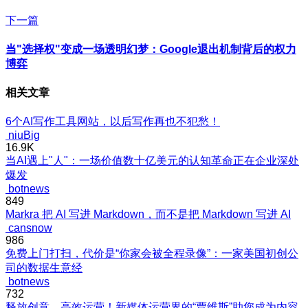
下一篇
当"选择权"变成一场透明幻梦：Google退出机制背后的权力
博弈
相关文章
6个AI写作工具网站，以后写作再也不犯愁！
niuBig
16.9K
当AI遇上"人"：一场价值数十亿美元的认知革命正在企业深处
爆发
botnews
849
Markra 把 AI 写进 Markdown，而不是把 Markdown 写进 AI
cansnow
986
免费上门打扫，代价是“你家会被全程录像”：一家美国初创公
司的数据生意经
botnews
732
释放创意，高效运营！新媒体运营界的“贾维斯”助您成为内容