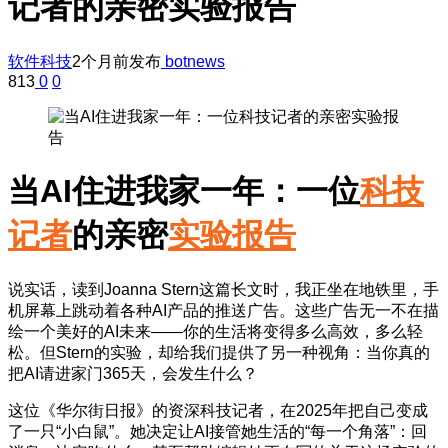
记者的亲密实验报告
软件科技
2个月前发布
botnews
813
0
0
当AI住进我家一年：一位
科技
记者
的亲密
实验报告
说实话，读到Joanna Stern这篇长文时，我正坐在地铁里，手
机屏幕上跳动着各种AI产品的推送广告。这些广告无一不在描
绘一个美好的AI未来——你的生活将变得多么高效，多么轻
松。但Stern的实验，却给我们提供了另一种视角：当你真的
把AI请进家门365天，会发生什么？
这位《华尔街日报》的资深科技记者，在2025年把自己变成
了一只“小白鼠”。她决定让AI接管她生活的“每一个角落”：回