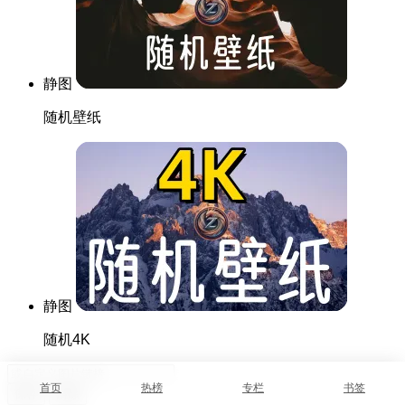
静图
随机壁纸
静图
随机4K
首页
热榜
专栏
书签
保存
清除