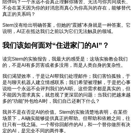
陪伴吗？一个永远不会真正理解你痛苦、无法与你共同成长、
不会在某天因为你的好消息而真心为你高兴的存在，能够替代
真正的关系吗？
Stern没有给出明确答案，但她的“震撼”本身就是一种答案。它
说明，AI正在抵达我们之前以为它们无法触及的领域。
我们该如何面对“住进家门的AI”？
读完Stern的实验报告，我最大的感受是：这场实验教会我们
的，不是AI有多厉害或者多没用，而是人类自身的复杂性。
我们渴望效率，于是让AI帮我们处理邮件；我们害怕孤独，于
是与聊天机器人建立情感联系；我们希望被理解，于是把心事
说给一个永远不会评判我们的AI听。这些需求都是真实的，但
不能因为需求真实，就忽视了更深层的问题：当我们把越来越
多的“功能”外包给AI时，我们自己还剩下什么？
我并不是在否定AI的价值。Stern的实验清楚地表明，在某些
场景下，AI确实能够提供真正的帮助。但帮助和依赖之间，往
往只有一线之隔。一个帮你回邮件的AI，和一个替你做所有决
定的AI，是完全不同的两件事。