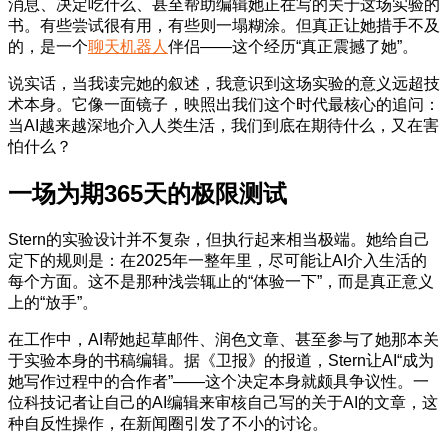
消息、决定吃什么、甚至帮助编辑她正在写的关于这场实验的
书。有些尝试很有用，有些则一塌糊涂。但真正让她措手不及
的，是一个
聊天机器人
伴侣——这个经历“真正震撼了她”。
说实话，当我读完她的叙述，我意识到这场实验的意义远超技
术本身。它像一面镜子，映照出我们这个时代最核心的追问：
当AI越来越深地介入人类生活，我们到底在期待什么，又在害
怕什么？
一场为期365天的极限测试
Stern的实验设计并不复杂，但执行起来相当极端。她给自己
定下的规则是：在2025年一整年里，尽可能让AI介入生活的
每个方面。这不是那种浅尝辄止的“体验一下”，而是真正意义
上的“放手”。
在工作中，AI帮她起草邮件、润色文章、甚至参与了她那本关
于实验本身的书稿编辑。据《卫报》的报道，Stern让AI“成为
她写作过程中的合作者”——这个决定本身就颇具争议性。一
位科技记者让自己的AI编辑来审核自己写的关于AI的文章，这
种自反性操作，在新闻圈引发了不小的讨论。