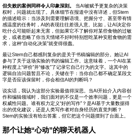
但失败的案例同样令人印象深刻。
当AI被赋予更复杂的决策
权时，问题就出现了。具体细节在报道中没有详述，但Stern
的描述暗示：当涉及到需要理解语境、把握分寸、甚至带有情
感温度的任务时，AI的表现往往差强人意。比如，让AI决定你
吃什么可能听起来无害，但如果它不了解你对某些食物的过敏
史，或者忽略了你当天情绪不好时特别想吃某种安慰食物的需
求，这种“自动化决策”就变得很蠢。
最让Stern自己都感到复杂的是关于书稿编辑的部分。她让AI
参与了关于这场实验的书的编辑工作。这意味着，一个AI在某
种程度上“评价”并“修改”了记录它自己行为的文字。这其中的
逻辑自洽问题暂且不论，关键在于：当你自己都不确定某段文
字是否应该保留时，你会相信AI的判断吗？
说实话，我认为这部分实验最值得深思。当AI开始介入内容创
作和编辑领域时，我们面对的不仅是一个效率问题，更是一个
权威性问题。谁有权力定义“好的写作”？是AI基于大量数据得
出的优化建议，还是人类写作者对自身经历的直觉判断？
Stern的实验没有给出答案，但它把这个问题摆到了台面上。
那个让她“心动”的聊天机器人