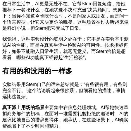
在日常生活中，AI更是无处不在。它帮Stern回复短信，给她
推荐下一餐吃什么，在她犹豫不决时充当“决策顾问”。想象一
下：当你不知道今晚吃什么时，不是问家人或朋友，而是问一
个语言模型，让它来决定你的晚餐。这种场景在过去听起来像
是科幻小说，但Stern把它变成了日常。
我觉得，这种实验设计的聪明之处在于：它不是在实验室里测
试AI的性能，而是在真实生活中检验AI的可用性。技术指标再
好，如果不能融入日常生活，就毫无意义。而Stern恰恰是想
看看，哪些AI功能真正经得起“生活检验”。
有用的和没用的一样多
实验结果用Stern自己的话来总结就是：“有些很有用，有些则
完全不行。”这个结论听起来很佛系，但细看她的描述，事情
远比这复杂。
真正派上用场的场景
主要集中在信息处理领域。AI帮她快速草
拟商务邮件的初稿，在面对一堆需要礼貌拒绝的邀请时，AI的
建议比她自己的措辞更得体。她承认，在这些场景下，AI确实
帮她省下了不少时间和精力。