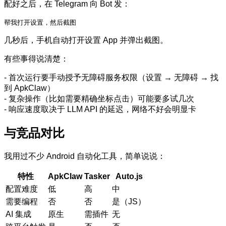
配好之后，在 Telegram 向 Bot 发：
帮我打开设置，然后截图
几秒后，手机自动打开设置 App 并弹出截图。
有些事得说清楚：
- 首次运行要手动授予无障碍服务权限（设置 → 无障碍 → 找
到 ApkClaw）
- 复杂操作（比如需要精确坐标点击）可能要多试几次
- 响应速度取决于 LLM API 的延迟，网络不好会明显卡
与竞品对比
我用过不少 Android 自动化工具，简单说说：
特性
ApkClaw
Tasker
Auto.js
配置难度
低
高
中
需要编程
否
否
是（JS）
AI 集成
原生
需插件
无