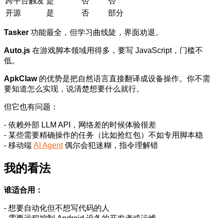
跨平台触发
是
否
否
开源
是
否
部分
Tasker
功能最全，但学习曲线陡，界面劝退。
Auto.js
在游戏脚本领域用得多，要写 JavaScript，门槛不
低。
ApkClaw
的优势是把自然语言直接翻译成设备操作。你不需
要知道怎么实现，说清楚想要什么就行。
但它也有问题：
- 依赖外部 LLM API，网络差的时候体验很差
- 某些需要精确操作的任务（比如抢红包）不如专用脚本稳
- 移动端
AI Agent
偶尔会犯迷糊，指令理解错
我的看法
谁适合用：
- 想要自动化但不想写代码的人