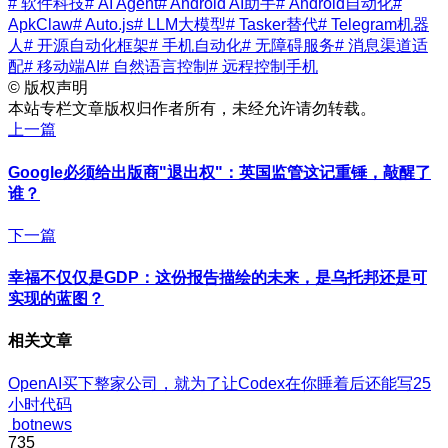
# 软件科技
# AI Agent
# Android AI助手
# Android自动化
#
ApkClaw
# Auto.js
# LLM大模型
# Tasker替代
# Telegram机器
人
# 开源自动化框架
# 手机自动化
# 无障碍服务
# 消息渠道适
配
# 移动端AI
# 自然语言控制
# 远程控制手机
©
版权声明
本站专栏文章版权归作者所有，未经允许请勿转载。
上一篇
Google必须给出版商"退出权"：英国监管这记重锤，敲醒了
谁？
下一篇
幸福不仅仅是GDP：这份报告描绘的未来，是乌托邦还是可
实现的蓝图？
相关文章
OpenAI买下整家公司，就为了让Codex在你睡着后还能写25
小时代码
botnews
735