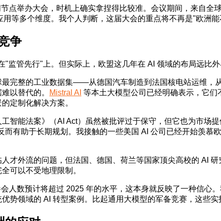
择在这个时间节点举办大会，时机上确实拿捏得比较准。会议期间，来自
应用等多个维度。我个人判断，这届大会的重点将不再是"欧洲能不能做
竞争
留在"监管先行"上。但实际上，欧盟这几年在 AI 领域的布局远比
球最完整的工业数据集——从德国汽车制造到法国核电站运维，
据难以替代的。
Mistral AI
等本土大模型公司已经明确表示，它们不会
景的定制化解决方案。
工智能法案》（AI Act）虽然被批评过于保守，但它也为市场
反而有助于长期规划。我接触的一些美国 AI 公司已经开始羡慕欧
才外流的问题，但法国、德国、荷兰等国家顶尖高校的 AI 研究实力
完全可以不受地理限制。
览面积和参会人数预计将超过 2025 年的水平，这本身就反映了一种
优势领域的 AI 转型案例。比起通用大模型的军备竞赛，这些