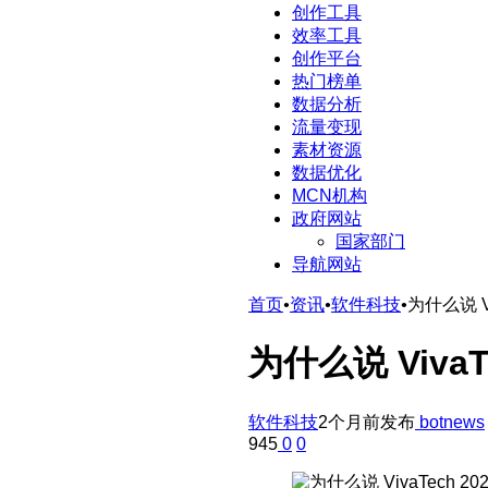
创作工具
效率工具
创作平台
热门榜单
数据分析
流量变现
素材资源
数据优化
MCN机构
政府网站
国家部门
导航网站
首页
•
资讯
•
软件科技
•
为什么说 V
为什么说 Viva
软件科技
2个月前发布
botnews
945
0
0