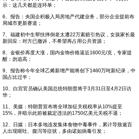
示：这几天都是连环单；
6、报告：央国企积极入局房地产代建业务，部分企业提前布
局城市更新赛道；
7、福建初中生帮扶摔倒老太遭22万索赔引热议，女孩家长最
新回应：对方已撤诉，不希望再占用公共资源；
8、金银价再度大涨，国内金饰价格逼近1600元/克，专家提
醒：勿追高；
9、报告称今年全球乙烯新增产能将创下1460万吨新纪录，中
国占比过半；
10、白宫官员确认美国总统特朗普将于3月31日至4月2日访
华；
11、美媒：特朗普宣布将全球加征关税税率从10%提至
15%，并暗示此前被裁定违法的1750亿美元关税不退；
12、日媒：日本多地连发集体食物中毒事件，累计导致逾百
人出现呕吐、腹泻等症状，多由诺如病毒引发；