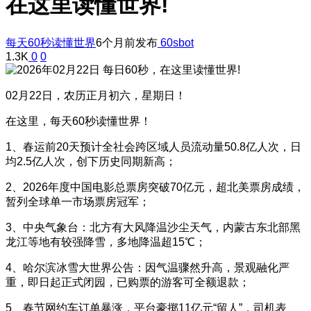
在这里读懂世界!
每天60秒读懂世界
6个月前发布
60sbot
1.3K
0
0
02月22日，农历正月初六，星期日！
在这里，每天60秒读懂世界！
1、春运前20天预计全社会跨区域人员流动量50.8亿人次，日
均2.5亿人次，创下历史同期新高；
2、2026年度中国电影总票房突破70亿元，超北美票房成绩，
暂列全球单一市场票房冠军；
3、中央气象台：北方有大风降温沙尘天气，内蒙古东北部黑
龙江等地有较强降雪，多地降温超15℃；
4、哈尔滨冰雪大世界公告：因气温骤然升高，景观融化严
重，即日起正式闭园，已购票的游客可全额退款；
5、春节网约车订单暴涨，平台豪掷11亿元“留人”，司机表