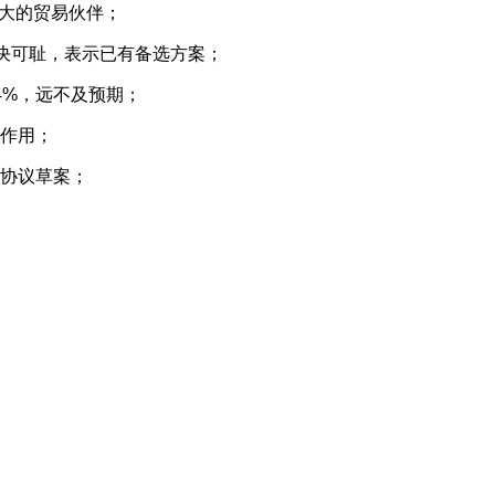
最大的贸易伙伴；
判决可耻，表示已有备选方案；
.4%，远不及预期；
其作用；
的协议草案；