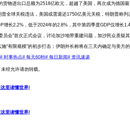
国的货物进出口总额为‌2518亿欧元‌，超越了美国，再次成为德国
朗普全球关税违法，美国或需退还1750亿美元关税，特朗普称
DP增长2.2%，低于2024年的2.8%，其中第四季度GDP仅增长1
平委员会”首次正式会议，讨论加沙地带重建问题，加沙民众质疑
实施“有限规模”的初步打击；伊朗外长称将在三天内确定与美方
# 时事热点
# 每天60秒
# 每日新闻
# 资讯速递
，未经允许请勿转载。
，在这里读懂世界!
，在这里读懂世界!