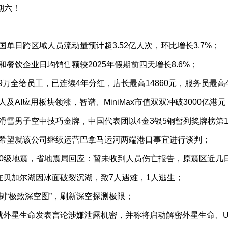
期六！
单日跨区域人员流动量预计超3.52亿人次，环比增长3.7%；
餐饮企业日均销售额较2025年假期前四天增长8.6%；
.9万全给员工，已连续4年分红，店长最高14860元，服务员最高4
及AI应用板块领涨，智谱、MiniMax市值双双冲破3000亿港元
滑雪男子空中技巧金牌，中国代表团以4金3银5铜暂列奖牌榜第1
，希望就该公司继续运营巴拿马运河两端港口事宜进行谈判；
生4.0级地震，省地震局回应：暂未收到人员伤亡报告，原震区近
在贝加尔湖因冰面破裂沉湖，致7人遇难，1人逃生；
制“极致深空图”，刷新深空探测极限；
就外星生命发表言论涉嫌泄露机密，并称将启动解密外星生命、U