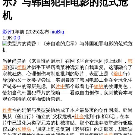
示》与韩国犯罪电影的范式危
机
影评
1年前 (2025)发布
niuBig
1.9K
0
0
当延尚昊的《来自谁的启示》在网飞平台全球同步上线时，
韩
国
犯罪
类型
片似乎正经历着某种诡异的自我重复。这部融合了
宗教狂热、心理创伤与制度批判的影片，表面上是《
釜山
行》
导演的又一次类型尝试，实则暴露了韩国电影工业在全球化生
产链条中的深层焦虑。影
片中
那个戴着电子
镣铐
的牧师角色，
恰如当代韩国犯罪片的隐喻——看似自由创作，实则被资本与
观众期待的双重枷锁所禁锢。
作者
性的消解与类型妥协构成了本片最显著的创作困境。延尚
昊从《釜山行》确立的"父权危机+
社会
批判"作者印记，在本
片中已退化为类型元素的机械拼贴。那个在废弃教堂进行驱魔
仪式的
长镜头
，调度上刻意复刻《老男孩》的走廊戏，却因缺