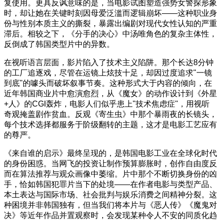
复使用。更具反讽意味的是，当电影试图塑造强势女警探形象
时，却让她在关键时刻因母爱泛滥而逻辑崩坏——这种职业身
份与性别本质主义的撕裂，暴露出编剧对现代女性认知的严重
滞后。相较之下，《分手的决心》中汤唯角色的复杂主体性，
反倒成了韩国类型片中的异数。
在视听语言层面，影片陷入了技术主义陷阱。那个长达8分钟
的工厂追逐戏，尽管在运镜上炫技十足，却因过度追求"一镜
到底"的噱头而破坏叙事节奏。这种形式大于内容的倾向，在
近年韩国商业片中愈演愈烈，从《魔女》的动作设计到《外星
+人》的CGI轰炸，电影人们似乎患上"技术焦虑症"，用视听
奇观掩盖剧作贫血。反观《寄生虫》中那个暴雨夜的长镜头，
每个技术选择都服务于阶级翻转的主题，这才是电影工艺应有
的尊严。
《来自谁的启示》最终呈现的，是韩国电影工业在全球化时代
的身份困惑。当网飞的投资让制作预算膨胀时，创作自由度反
而在算法推荐与观众画像中萎缩。片中那个不断切换身份的凶
手，恰如韩国犯罪片当下的处境——在作者电影与类型产品、
本土表达与国际市场、社会批判与娱乐消费之间精神分裂。这
种困境并非韩国独有，但当我们将本片与《恶人传》《魔鬼对
决》等近年作品并置观察时，会发现某种令人不安的同质化趋