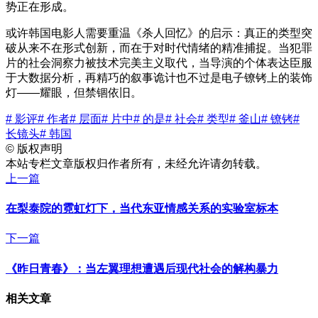
势正在形成。
或许韩国电影人需要重温《杀人回忆》的启示：真正的类型突
破从来不在形式创新，而在于对时代情绪的精准捕捉。当犯罪
片的社会洞察力被技术完美主义取代，当导演的个体表达臣服
于大数据分析，再精巧的叙事诡计也不过是电子镣铐上的装饰
灯——耀眼，但禁锢依旧。
# 影评
# 作者
# 层面
# 片中
# 的是
# 社会
# 类型
# 釜山
# 镣铐
#
长镜头
# 韩国
©
版权声明
本站专栏文章版权归作者所有，未经允许请勿转载。
上一篇
在梨泰院的霓虹灯下，当代东亚情感关系的实验室标本
下一篇
《昨日青春》：当左翼理想遭遇后现代社会的解构暴力
相关文章