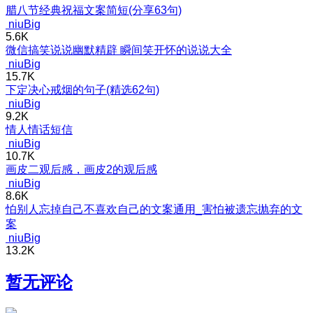
腊八节经典祝福文案简短(分享63句)
niuBig
5.6K
微信搞笑说说幽默精辟 瞬间笑开怀的说说大全
niuBig
15.7K
下定决心戒烟的句子(精选62句)
niuBig
9.2K
情人情话短信
niuBig
10.7K
画皮二观后感，画皮2的观后感
niuBig
8.6K
怕别人忘掉自己不喜欢自己的文案通用_害怕被遗忘抛弃的文
案
niuBig
13.2K
暂无评论