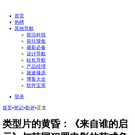
首页
热榜
其他导航
前沿科技
前往摸鱼
摄影必备
设计导航
站长导航
产品经理
旅途臻选
博客大全
软件宝库
登录
首页
•
笔记
•
影评
•
正文
类型片的黄昏：《来自谁的启