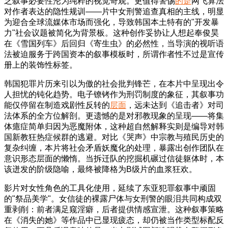
乏叙事必要性沦为纯粹的视觉奇观。更值得警惕
的是
网飞算法
对作者表达的隐性规训——片中女刑警追查真相的主线，明显
为迎合全球流媒体市场而强化，导致韩国本土特有的"开发暴
力"社会议题被简化为背景板。这种创作妥协让人想起奉俊昊
在《雪国列车》后回归《寄生虫》的必然性，当导演的视听语
法被迫服务于跨国资本的叙事模板时，所谓作者性不过是宣传
册上的装饰性标签。
韩国犯罪片历来引以为傲的社会批判锋芒，在本片中呈现出令
人担忧的钝化趋势。电子镣铐作为刑罚制度的象征，其叙事功
能仅停留在制造戏剧性反转的
层面
，远未达到《追击者》对司
法体系的全方位解剖。更遗憾的是对邪教现象的呈现——将集
体癔症简单归因为恶魔附体，这种超自然解释实则是编导对韩
国新教狂热症候群的逃避。对比《哭声》中宗教与殖民历史的
复杂纠缠，本片将社会矛盾妖魔化的处理，暴露出创作团队在
意识形态层面的懒惰。当拆迁队的挖掘机碾过信徒躯体时，本
该迸发的阶级隐喻，最终被降格为B级片的血浆狂欢。
影片对女性角色的工具化使用，延续了东亚犯罪叙事中顽固
的"祭品美学"。女信徒的裸露尸体与女刑警的眼泪共同构成双
重剥削：前者满足窥淫癖，后者提供情感宣泄。这种叙事策略
在《消失的她》等作品中已显现疲态，却仍被当作类型标配反