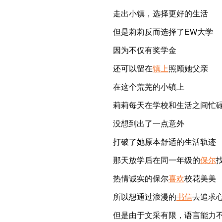
走出小镇，选择更好的生活
但是莉莉反而选择了EW大学
因为不仅有奖学金
还可以留在
镇上
照顾她父亲
在这个荒芜的小镇上
莉莉每天在学校和生活之间忙
没想到出了一点意外
打破了她原本舒适的生活轨迹
那天放学后在同一年级的
保尔
热情诚实的保尔
喜欢
校花美美
所以想通过浪漫的
书信
去追求
但是由于文采有限，语言能力