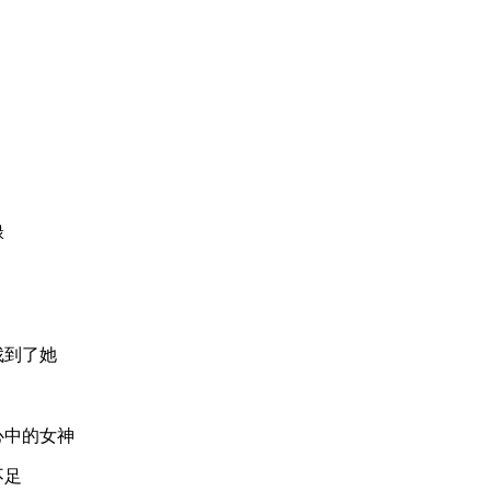
碌
找到了她
心中的女神
不足