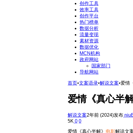
创作工具
效率工具
创作平台
热门榜单
数据分析
流量变现
素材资源
数据优化
MCN机构
政府网站
国家部门
导航网站
首页
•
文案语录
•
解说文案
•
爱情
爱情《真心半
解说文案
2年前 (2024)发布
niu
5K
0
0
爱情《真心半解》
电影
解说文