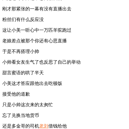
刚才那紧张的一幕有没有直播出去
粉丝们有什么反应没
这让小美一听心中一万匹羊驼跑过
老娘差点被那个你还有心思直播
于是不再搭理小帅
小帅看女友生气了也反思了自己的举动
甜言蜜语的哄了半天
小美这才答应跟他出去吃顿饭
接受他的道歉
只是小帅这次来的太匆忙
忘了兑换当地货币
还是多金哥的司机
老刘
借钱给他