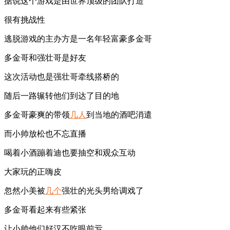
据说这个游戏是由世界顶级的团队打造
很有挑战性
逃脱游戏的主办方是一名年轻富豪多金哥
多金哥和强壮哥是好友
这次活动也是强壮哥牵线搭桥的
随后一路辗转他们到达了目的地
多金哥豪爽的带领
几人
到当地的酒吧消遣
而小帅放松也不忘直播
喝着小酒蹦着迪也要抽空和观众互动
大家玩的正嗨皮
忽然小美被
几个
强壮的光头男给调戏了
多金哥看起来有些紧张
让小帅他们好汉不吃眼前亏