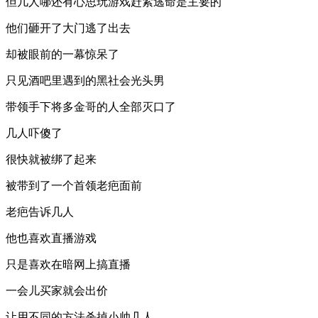
但几人哪还有心思玩游戏赶紧逃命是主要的
他们砸开了大门逃了出去
却被眼前的一幕惊呆了
只见酒吧里遇到的黑社会光头男
带领手下将多金哥的人全部灭口了
几人吓傻了
很快就被绑了起来
被带到了一个首领老疤面前
老疤告诉几人
他也喜欢直播游戏
只是喜欢在暗网上搞直播
一会儿买家就会出价
让用不同的方法杀掉小帅几人