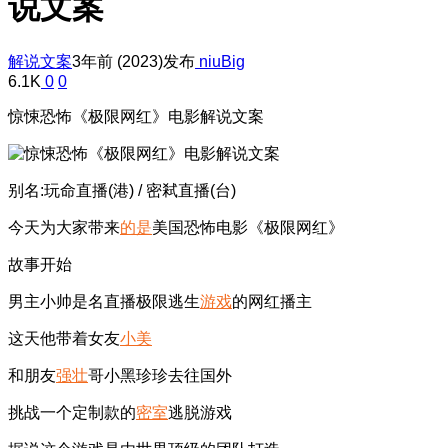
说文案
解说文案
3年前 (2023)发布
niuBig
6.1K
0
0
惊悚恐怖《极限网红》电影解说文案
别名:玩命直播(港) / 密弒直播(台)
今天为大家带来
的是
美国恐怖电影《极限网红》
故事开始
男主小帅是名直播极限逃生
游戏
的网红播主
这天他带着女友
小美
和朋友
强壮
哥小黑珍珍去往国外
挑战一个定制款的
密室
逃脱游戏