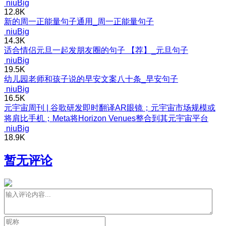
niuBig
12.8K
新的周一正能量句子通用_周一正能量句子
niuBig
14.3K
适合情侣元旦一起发朋友圈的句子 【荐】_元旦句子
niuBig
19.5K
幼儿园老师和孩子说的早安文案八十条_早安句子
niuBig
16.5K
元宇宙周刊 | 谷歌研发即时翻译AR眼镜；元宇宙市场规模或
将肩比手机；Meta将Horizon Venues整合到其元宇宙平台
niuBig
18.9K
暂无评论