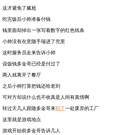
这才避免了尴尬
吃完饭后小帅准备付钱
钱里面却掉出一张写着数字的红色纸条
小帅没有在意随手瑞进了兜里
这时服务员走来告诉小帅
说饭钱多金哥已经是付过了
两人就离开了餐厅
之后小帅打算把钱还给老刘
可对方却说什么也不收真是人间有真情啊
转过天几人跟随多金哥来
到了
一处废弃的工厂
这里就是游戏地点
游戏开始前多金哥告诉几人