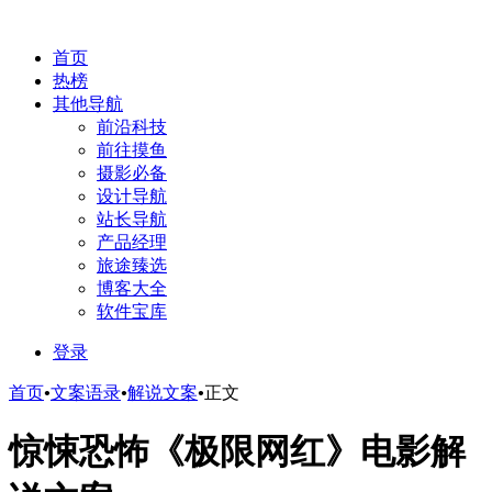
首页
热榜
其他导航
前沿科技
前往摸鱼
摄影必备
设计导航
站长导航
产品经理
旅途臻选
博客大全
软件宝库
登录
首页
•
文案语录
•
解说文案
•
正文
惊悚恐怖《极限网红》电影解