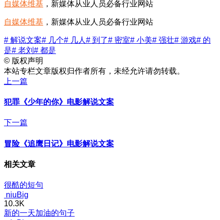
自媒体维基
，新媒体从业人员必备行业网站
自媒体维基
，新媒体从业人员必备行业网站
# 解说文案
# 几个
# 几人
# 到了
# 密室
# 小美
# 强壮
# 游戏
# 的
是
# 老刘
# 都是
©
版权声明
本站专栏文章版权归作者所有，未经允许请勿转载。
上一篇
犯罪《少年的你》电影解说文案
下一篇
冒险《追鹰日记》电影解说文案
相关文章
很酷的短句
niuBig
10.3K
新的一天加油的句子