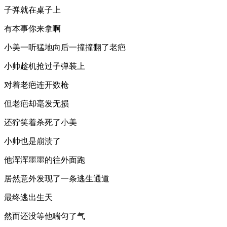
子弹就在桌子上
有本事你来拿啊
小美一听猛地向后一撞撞翻了老疤
小帅趁机抢过子弹装上
对着老疤连开数枪
但老疤却毫发无损
还狞笑着杀死了小美
小帅也是崩溃了
他浑浑噩噩的往外面跑
居然意外发现了一条逃生通道
最终逃出生天
然而还没等他喘匀了气