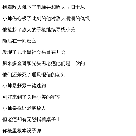
抱着敌人跳下了电梯井和敌人同归于尽
小帅伤心极了此刻的他对敌人满满的仇恨
他捡起了敌人的手枪继续寻找小美
随后在一间密室
发现了几个黑社会头目在开会
原来多金哥和光头男老疤他们是一伙的
他们还杀死了通风报信的老刘
小帅是赶紧一路逃跑
刚好来到了关押小美的密室
小帅举枪让老疤放人
但老疤却有无恐指着桌子上
你枪里根本没子弹