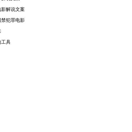
囚禁犯罪电影
来
的工具