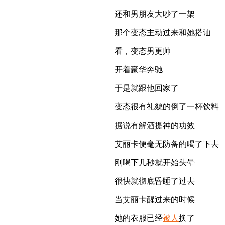
还和男朋友大吵了一架
那个变态主动过来和她搭讪
看，变态男更帅
开着豪华奔驰
于是就跟他回家了
变态很有礼貌的倒了一杯饮料
据说有解酒提神的功效
艾丽卡便毫无防备的喝了下去
刚喝下几秒就开始头晕
很快就彻底昏睡了过去
当艾丽卡醒过来的时候
她的衣服已经
被人
换了