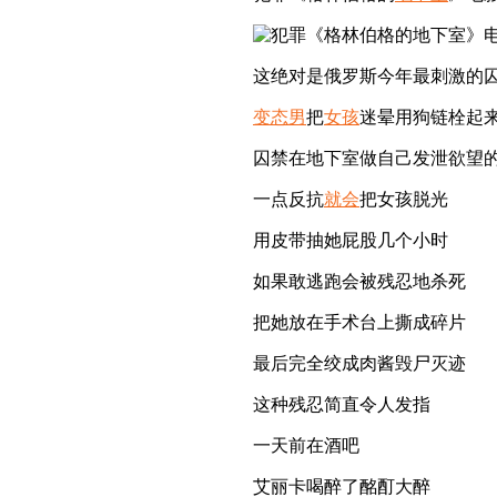
这绝对是俄罗斯今年最刺激的
变态男
把
女孩
迷晕用狗链栓起
囚禁在地下室做自己发泄欲望
一点反抗
就会
把女孩脱光
用皮带抽她屁股几个小时
如果敢逃跑会被残忍地杀死
把她放在手术台上撕成碎片
最后完全绞成肉酱毁尸灭迹
这种残忍简直令人发指
一天前在酒吧
艾丽卡喝醉了酩酊大醉