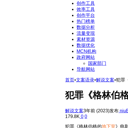
创作工具
效率工具
创作平台
热门榜单
数据分析
流量变现
素材资源
数据优化
MCN机构
政府网站
国家部门
导航网站
首页
•
文案语录
•
解说文案
•
犯罪
犯罪《格林伯
解说文案
3年前 (2023)发布
niu
179.8K
0
0
犯罪《格林伯格的
地下室
》电