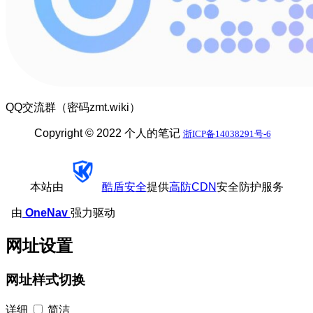
QQ交流群（密码zmt.wiki）
Copyright © 2022 个人的笔记
浙ICP备14038291号-6
本站由
酷盾安全
提供
高防CDN
安全防护服务
由
OneNav
强力驱动
网址设置
网址样式切换
详细
简洁