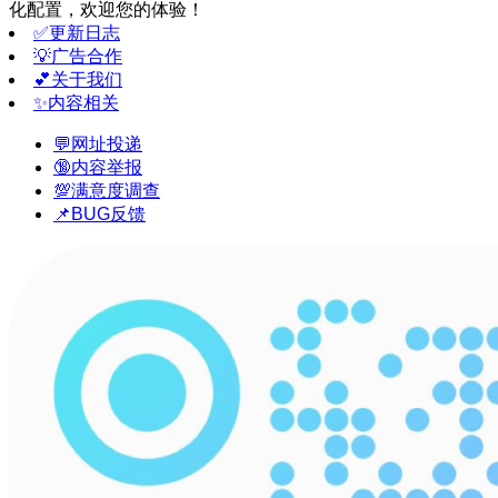
化配置，欢迎您的体验！
✅更新日志
💡广告合作
💕关于我们
✨内容相关
💬网址投递
🔞内容举报
💯满意度调查
📌BUG反馈