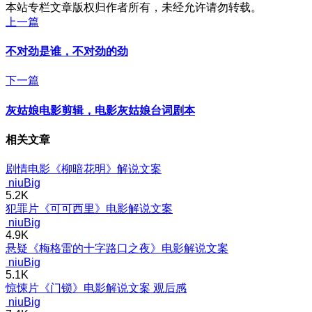
本站专栏文章版权归作者所有，未经允许请勿转载。
上一篇
不对劲是谁，不对劲的劲
下一篇
灰姑娘电影剪辑，电影灰姑娘台词剧本
相关文章
剧情电影《柳暗花明》解说文案
niuBig
5.2K
犯罪片《可可西里》电影解说文案
niuBig
4.9K
悬疑《梅格雷的十字路口之夜》电影解说文案
niuBig
5.1K
惊悚片《门锁》电影解说文案 观后感
niuBig