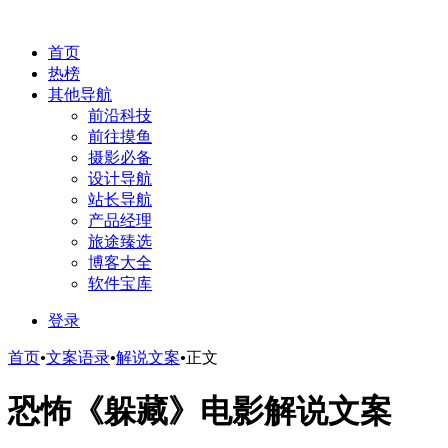
首页
热榜
其他导航
前沿科技
前往摸鱼
摄影必备
设计导航
站长导航
产品经理
旅途臻选
博客大全
软件宝库
登录
首页
•
文案语录
•
解说文案
•
正文
恐怖《躲藏》电影解说文案