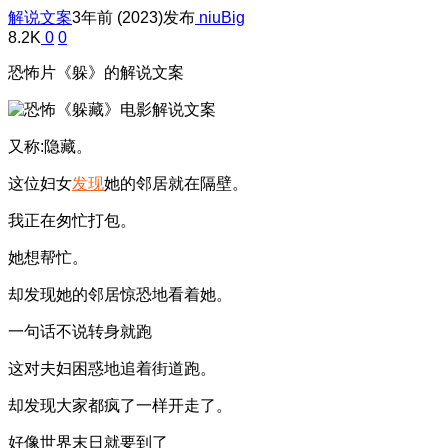
解说文案
3年前 (2023)发布
niuBig
8.2K
0
0
恐怖片《躲》的解说文案
又称:隐藏。
这位妇女
发现
她的邻居就在隔壁。
我正在匆忙打包。
她想帮忙。
却发现她的邻居惊恐地看着她。
一句话不说转身就跑
这对夫妇困惑地追着街道跑。
却发现大家都疯了一样开走了。
好像世界末日就要到了