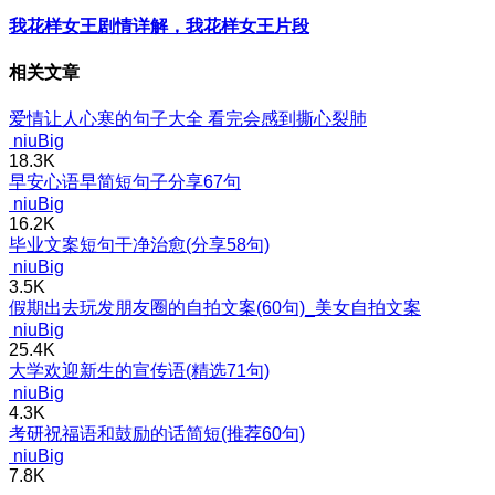
我花样女王剧情详解，我花样女王片段
相关文章
爱情让人心寒的句子大全 看完会感到撕心裂肺
niuBig
18.3K
早安心语早简短句子分享67句
niuBig
16.2K
毕业文案短句干净治愈(分享58句)
niuBig
3.5K
假期出去玩发朋友圈的自拍文案(60句)_美女自拍文案
niuBig
25.4K
大学欢迎新生的宣传语(精选71句)
niuBig
4.3K
考研祝福语和鼓励的话简短(推荐60句)
niuBig
7.8K