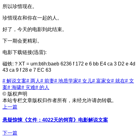
所以珍惜现在。
珍惜现在和你在一起的人。
好了，今天的电影到此结束。
下一期会更精彩。
电影下载链接(迅雷):
磁铁:？XT = urn:btih:baeb 6236 f 172 e 6 bb E4 ca 3 D2 e 4d
43 ca 9 f 28 e 7 EC 63
# 解说文案
# 两人
# 前妻
# 地质学家
# 女儿
# 富家女
# 就在
# 文
案
# 海啸
# 灾难
# 的人
©
版权声明
本站专栏文章版权归作者所有，未经允许请勿转载。
上一篇
悬疑惊悚《文件：4022天的饲育》电影解说文案
下一篇