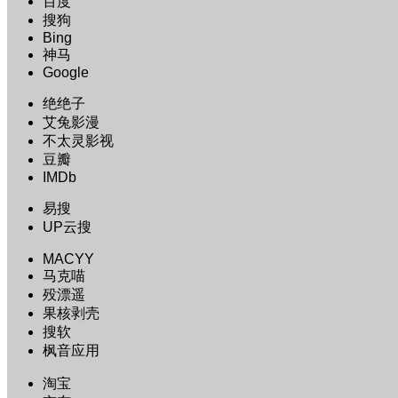
百度
搜狗
Bing
神马
Google
绝绝子
艾兔影漫
不太灵影视
豆瓣
IMDb
易搜
UP云搜
MACYY
马克喵
殁漂遥
果核剥壳
搜软
枫音应用
淘宝