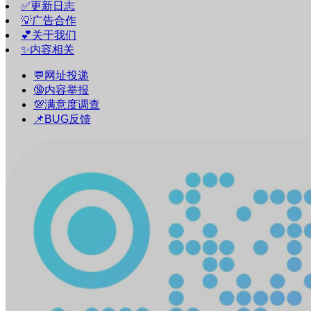
✅更新日志
💡广告合作
💕关于我们
✨内容相关
💬网址投递
🔞内容举报
💯满意度调查
📌BUG反馈