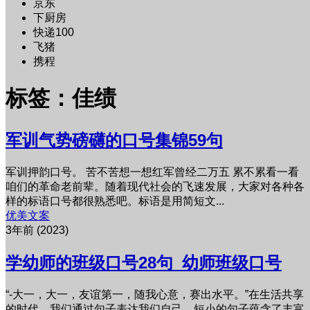
京东
下厨房
快递100
飞猪
携程
标签：佳绩
军训气势磅礴的口号集锦59句
军训押韵口号。 苦不苦想一想红军曾经二万五 累不累看一看
咱们的革命老前辈。随着现代社会的飞速发展，大家对各种各
样的标语口号都很熟悉吧。标语是用简短文...
优美文案
3年前 (2023)
学幼师的班级口号28句_幼师班级口号
“-大一，大一，友谊第一，随我心意，赛出水平。”在生活共享
的时代，我们通过句子表达我们自己。短小的句子蕴含了丰富