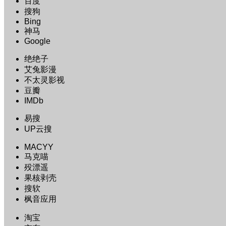
百度
搜狗
Bing
神马
Google
绝绝子
艾兔影漫
不太灵影视
豆瓣
IMDb
易搜
UP云搜
MACYY
马克喵
殁漂遥
果核剥壳
搜软
枫音应用
淘宝