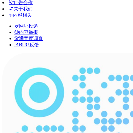
💡广告合作
💕关于我们
✨内容相关
💬网址投递
🔞内容举报
💯满意度调查
📌BUG反馈