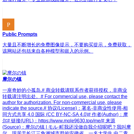
Public Prompts
大量且不断增长的免费图像提示，不要购买提示，免费获取，
该网站还包括来自各种模型和嵌入的示例。
摩尔の镇
一座奇妙的小孤岛.# 商业转载请联系作者获得授权，非商业
转载请注明出处。# For commercial use, please contact the
author for authorization. For non-commercial use, please
indicate the source.# 协议(License)：署名-非商业性使用-相
同方式共享 4.0 国际 (CC BY-NC-SA 4.0)# 作者(Author)：摩
尔# 链接(URL)：https://www.mole9630.top/me/# 来源
(Source)：摩尔の镇 | モル·町我还没做自我介绍呢吧？我叫摩
尔，现居于长江三角洲城市群的安徽省，一名大学生 中二青