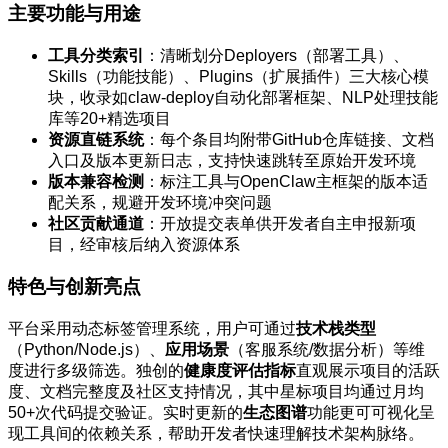
主要功能与用途
工具分类索引
：清晰划分Deployers（部署工具）、
Skills（功能技能）、Plugins（扩展插件）三大核心模
块，收录如claw-deploy自动化部署框架、NLP处理技能
库等20+精选项目
资源直链系统
：每个条目均附带GitHub仓库链接、文档
入口及版本更新日志，支持快速跳转至原始开发环境
版本兼容检测
：标注工具与OpenClaw主框架的版本适
配关系，规避开发环境冲突问题
社区贡献通道
：开放提交表单供开发者自主申报新项
目，经审核后纳入资源体系
特色与创新亮点
平台采用动态标签管理系统，用户可通过
技术栈类型
（Python/Node.js）、
应用场景
（客服系统/数据分析）等维
度进行多级筛选。独创的
健康度评估指标
直观展示项目的活跃
度、文档完整度及社区支持情况，其中星标项目均通过月均
50+次代码提交验证。实时更新的
生态图谱
功能更可可视化呈
现工具间的依赖关系，帮助开发者快速理解技术架构脉络。