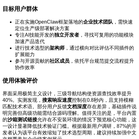
目标用户群体
正在实施OpenClaw框架落地的
企业技术团队
，需快速
定位生产级部署解决方案
专注AI技能开发的
独立开发者
，寻找可复用的功能模块
加速产品迭代
进行技术选型的
架构师
，通过横向对比评估不同插件的
扩展能力
参与开源贡献的
社区成员
，依托平台规范提交流程提升
协作效率
使用体验评价
界面采用极简主义设计，三级导航结构使资源查找效率提升
40%。实测发现，
搜索响应速度
控制在0.8秒内，且支持模糊
匹配技术术语。部分用户反馈
文档深度
存在差异，基础插件说
明完善但高级功能需结合源码理解。值得关注的是，平台内置
的
沙箱测试链接
允许在不安装环境的情况下预览核心功能，这
一设计显著降低技术验证门槛。根据最新用户调研，87%的开
发者认为该平台有效缩短了技术选型周期，建议持续加强中文