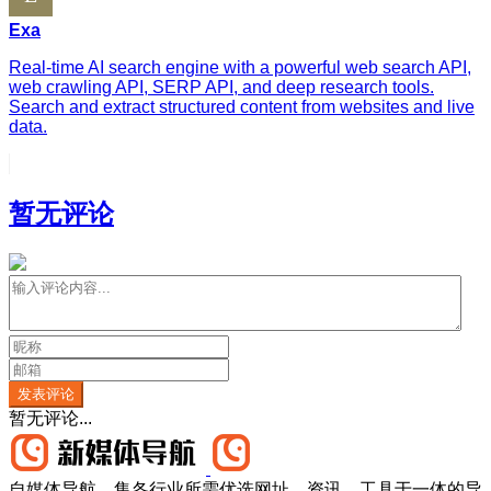
Exa
Real-time AI search engine with a powerful web search API,
web crawling API, SERP API, and deep research tools.
Search and extract structured content from websites and live
data.
暂无评论
发表评论
暂无评论...
自媒体导航，集各行业所需优选网址、资讯、工具于一体的导