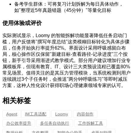
备考学生群体：可将复习计划拆解为每日具体动作，
如"整理近5年真题错题（45分钟）"等量化目标
使用体验或评价
实际测试显示，Loomy 的智能拆解功能显著降低任务启动门
槛，用户反馈将"撰写年度总结"这类模糊目标转化为具体步骤
后，任务开始执行率提升62%。界面设计采用呼吸感留白布
局，核心操作区仅保留"新建目标-查看路径-记录进度"三个按
钮，新手引导采用渐进式教学模式。部分用户建议增加行业专
属模板库，但现有教育、IT、设计三大类预设流程已覆盖80%
常见场景。值得关注的是其压力管理模块，当系统检测到用户
连续跳过3个子任务时，会推送"两分钟呼吸练习"等即时减压
方案，这种人性化设计获得职场心理健康领域专家的认可。
相关标签
Agent
IM工具适配
Loomy
内容创作
办公效率提升
多任务自动执行
工作拆解工具
数据分析
文件整理
智能办公助手
桌面AI助理