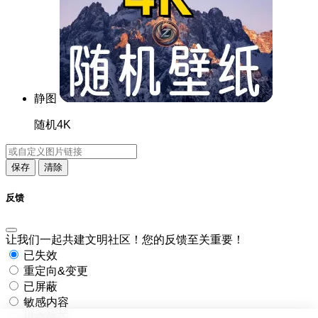
静图
随机4K
保存
清除
反馈
让我们一起共建文明社区！您的反馈至关重要！
已失效
重定向&变更
已屏蔽
敏感内容
提交修正