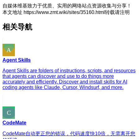
自媒体维基致力于优质、实用的网络站点资源收集与分享！
本文地址 https://www.zmt.wiki/sites/35160.html转载请注明
相关导航
Agent Skills
Agent Skills are folders of instructions, scripts, and resources
that agents can discover and use to do things more
accurately and efficiently. Discover and install skills for AI
coding agents like Claude, Cursor, Windsurf, and more.
CodeMate
CodeMate自动更正您的错误，代码速度快10倍，无需离开您