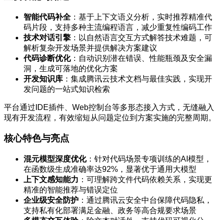
智能代码补全
：基于上下文语义分析，实时推荐精准代
码片段，支持多种主流编程语言，减少重复性编码工作
技术对话引擎
：以自然语言交互方式解答技术难题，可
解析复杂开发场景并提供解决方案建议
代码诊断优化
：自动识别潜在错误、性能瓶颈及安全漏
洞，生成可落地的优化方案
开发知识库
：集成腾讯云技术文档与最佳实践，实现开
发问题的一站式知识检索
平台通过IDE插件、Web控制台等多形态接入方式，无缝融入
现有开发流程，有效缩短从问题定位到方案实施的完整周期。
核心特色与亮点
混元模型深度优化
：针对代码场景专项训练的AI模型，
在函数级生成准确率达92%，显著优于通用大模型
上下文感知能力
：可理解跨文件代码依赖关系，实现更
精准的智能推荐与错误定位
企业级安全防护
：通过腾讯云安全中台保障代码隐私，
支持私有化部署满足金融、政务等高合规要求场景