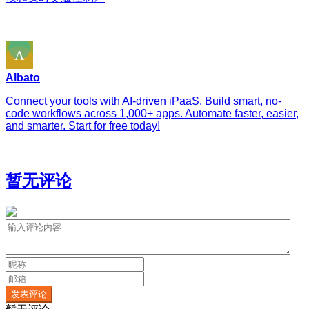
Albato
Connect your tools with AI-driven iPaaS. Build smart, no-
code workflows across 1,000+ apps. Automate faster, easier,
and smarter. Start for free today!
暂无评论
发表评论