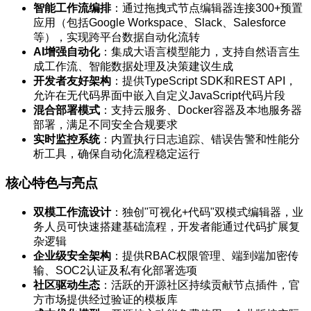
智能工作流编排
：通过拖拽式节点编辑器连接300+预置
应用（包括Google Workspace、Slack、Salesforce
等），实现跨平台数据自动化流转
AI增强自动化
：集成大语言模型能力，支持自然语言生
成工作流、智能数据处理及决策建议生成
开发者友好架构
：提供TypeScript SDK和REST API，
允许在无代码界面中嵌入自定义JavaScript代码片段
混合部署模式
：支持云服务、Docker容器及本地服务器
部署，满足不同安全合规要求
实时监控系统
：内置执行日志追踪、错误告警和性能分
析工具，确保自动化流程稳定运行
核心特色与亮点
双模工作流设计
：独创"可视化+代码"双模式编辑器，业
务人员可快速搭建基础流程，开发者能通过代码扩展复
杂逻辑
企业级安全架构
：提供RBAC权限管理、端到端加密传
输、SOC2认证及私有化部署选项
社区驱动生态
：活跃的开源社区持续贡献节点插件，官
方市场提供经过验证的模板库