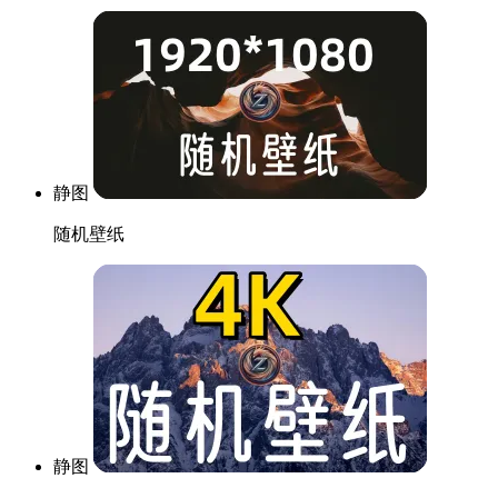
静图
随机壁纸
静图