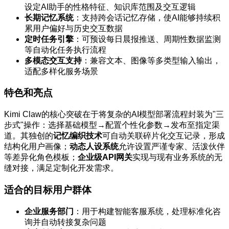
设定AI助手的性格特征、知识库范围及交互逻辑
长期记忆系统
：支持跨会话记忆存储，使AI能够持续积
累用户偏好与历史交互数据
定时任务引擎
：可预设每日晨报推送、周期性数据监测
等自动化任务执行流程
多模态交互支持
：兼容文本、图像等多类型输入输出，
适配多样化服务场景
特色和亮点
Kimi Claw的核心突破在于将复杂的AI模型部署流程封装为"三
步式"操作：选择基础模型→配置个性化参数→发布至指定渠
道。其独创的
记忆编织技术
可自动关联碎片化交互记录，形成
结构化用户画像；
动态人设系统
允许设置严谨专家、活泼伙伴
等差异化角色模板；
企业级API网关
实现与现有业务系统的无
缝对接，满足定制化开发需求。
适合的目标用户群体
企业服务部门
：用于构建智能客服系统，处理标准化咨
询并自动转接复杂问题