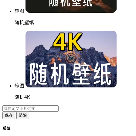
静图
随机壁纸
静图
随机4K
保存
清除
反馈