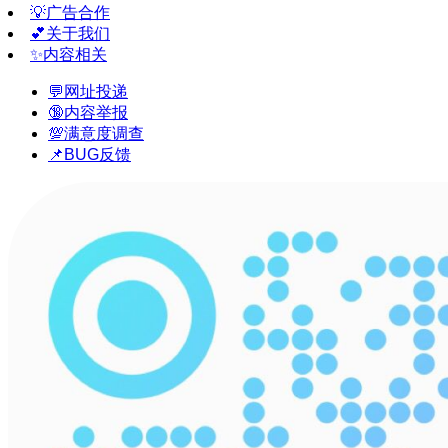
💡广告合作
💕关于我们
✨内容相关
💬网址投递
🔞内容举报
💯满意度调查
📌BUG反馈